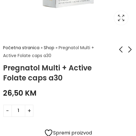
Početna stranica
»
Shop
»
Pregnatol Multi +
Active Folate caps a30
Pregnatol Multi + Active
Solaray L-
New Iron caps a30
Glutathione 50mg
Folate caps a30
37,90
KM
caps a60
47,90
KM
26,50
KM
Spremi proizvod