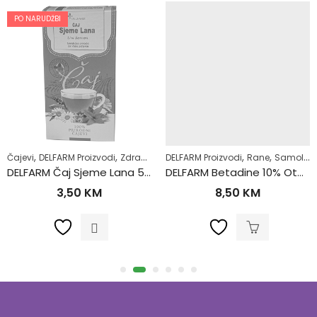
PO NARUDŽBI
,
,
,
,
,
,
Čajevi
Šećerna bolest-dijabetes
DELFARM Proizvodi
Zdrav život
Zdrav život
DELFARM Proizvodi
Rane
Samoliječenje
DELFARM Čaj Sjeme Lana 50g
DELFARM Betadine 10% Otopina 100ml
3,50
KM
8,50
KM