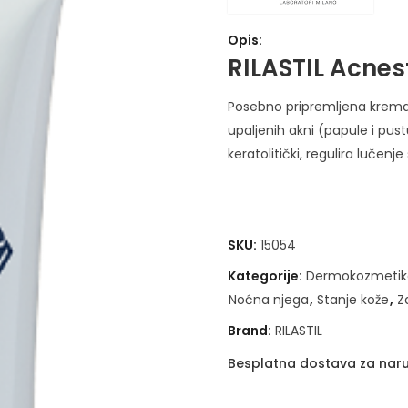
Opis:
RILASTIL Acnes
Posebno pripremljena krema 
upaljenih akni (papule i pust
keratolitički, regulira lučenj
SKU:
15054
Kategorije:
Dermokozmetik
Noćna njega
,
Stanje kože
,
Z
Brand:
RILASTIL
Besplatna dostava za naru