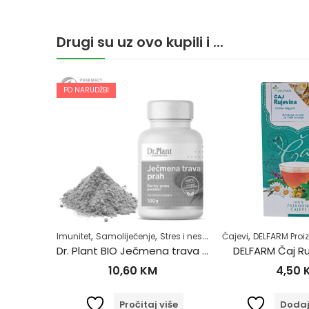
Drugi su uz ovo kupili i ...
PO NARUDŽBI
,
,
,
,
,
,
Zdrav život
Imunitet
Samoliječenje
Stres i nesanica
Čajevi
Superhrana
DELFARM Proi
Zdrav
ač 50g
Dr. Plant BIO Ječmena trava u prahu (Hordeum vulgare) 100g
DELFARM Čaj Ru
10,60
KM
4,50
orpu
Pročitaj više
Dodaj