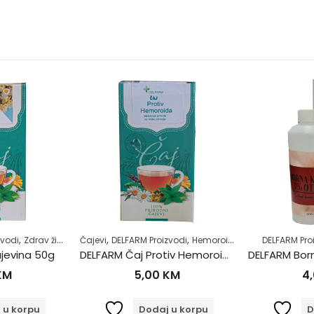
,
,
,
,
,
zvodi
 život
Zdrav život
Čajevi
DELFARM Proizvodi
Hemoroidi
Samoliječenje
DELFARM Pro
Z
jevina 50g
DELFARM Čaj Protiv Hemoroida 50g
KM
5,00
KM
4
 u korpu
Dodaj u korpu
D