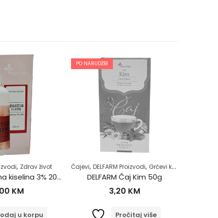
PO NARUDŽBI
,
,
,
,
izvodi
drav život
Zdrav život
Čajevi
DELFARM Proizvodi
Grčevi kod beba
Regulacija
Majke
DELFARM Borna kiselina 3% 200ml
DELFARM Čaj Kim 50g
Apur
,00
KM
3,20
KM
odaj u korpu
Pročitaj više