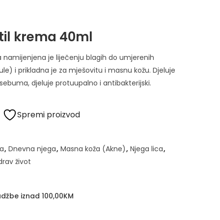
til krema 40ml
namijenjena je liječenju blagih do umjerenih
ule) i prikladna je za mješovitu i masnu kožu. Djeluje
e sebuma, djeluje protuupalno i antibakterijski.
Spremi proizvod
a
,
Dnevna njega
,
Masna koža (Akne)
,
Njega lica
,
drav život
džbe iznad 100,00KM