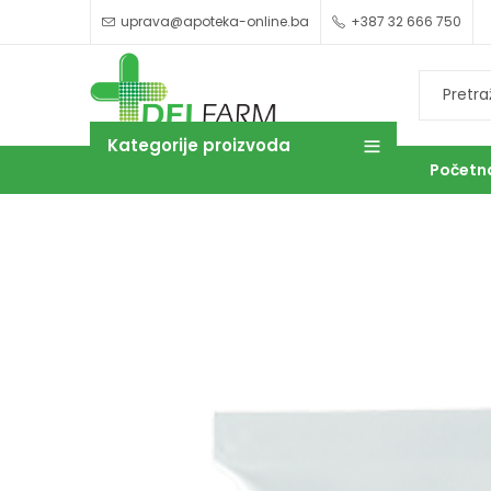
uprava@apoteka-online.ba
+387 32 666 750
Kategorije proizvoda
Početn
OUTLET