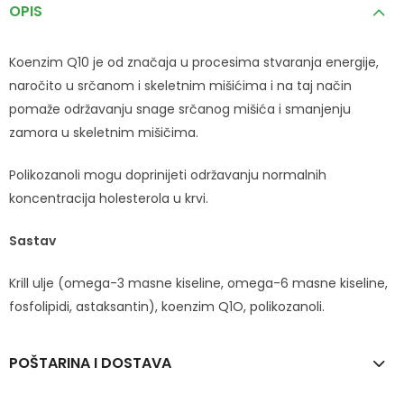
OPIS
Koenzim Q10 je od značaja u procesima stvaranja energije,
naročito u srčanom i skeletnim mišićima i na taj način
pomaže održavanju snage srčanog mišića i smanjenju
zamora u skeletnim mišičima.
Polikozanoli mogu doprinijeti održavanju normalnih
koncentracija holesterola u krvi.
Sastav
Krill ulje (omega-3 masne kiseline, omega-6 masne kiseline,
fosfolipidi, astaksantin), koenzim Q1O, polikozanoli.
POŠTARINA I DOSTAVA