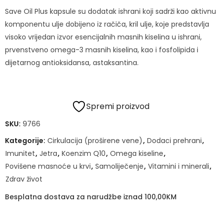
Save Oil Plus kapsule su dodatak ishrani koji sadrži kao aktivnu
komponentu ulje dobijeno iz račiča, kril ulje, koje predstavlja
visoko vrijedan izvor esencijalnih masnih kiselina u ishrani,
prvenstveno omega-3 masnih kiselina, kao i fosfolipida i
dijetarnog antioksidansa, astaksantina.
Spremi proizvod
SKU:
9766
Kategorije:
Cirkulacija (proširene vene)
,
Dodaci prehrani
,
Imunitet
,
Jetra
,
Koenzim Q10
,
Omega kiseline
,
Povišene masnoće u krvi
,
Samoliječenje
,
Vitamini i minerali
,
Zdrav život
Besplatna dostava za narudžbe iznad 100,00KM