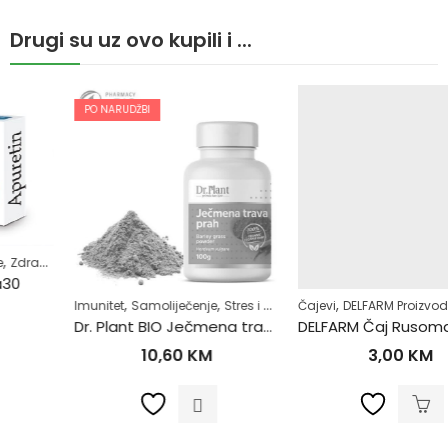
Drugi su uz ovo kupili i ...
PO NARUDŽBI
,
,
,
,
,
,
Imunitet
Samoliječenje
Stres i nesanica
Čajevi
Superhrana
DELFARM Proizvodi
Zdrav život
Samoliječenje
Dr. Plant BIO Ječmena trava u prahu (Hordeum vulgare) 100g
DELFARM Čaj Rusomača 50g
10,60
KM
3,00
KM