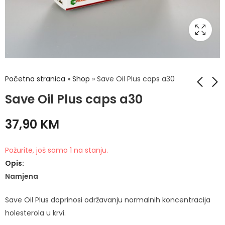
Početna stranica
»
Shop
»
Save Oil Plus caps a30
Save Oil Plus caps a30
DELFARM Šampon za
Saw Palmetto
37,90
KM
rast kose 500ml
Complex tbl a60
25,00
35,90
KM
KM
Požurite, još samo 1 na stanju.
Opis:
Namjena
Save Oil Plus doprinosi održavanju normalnih koncentracija
holesterola u krvi.