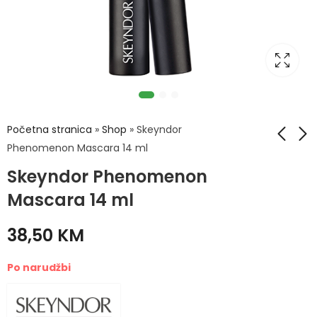
Početna stranica
»
Shop
»
Skeyndor
Phenomenon Mascara 14 ml
Skeyndor Phenomenon
Skeyndor Uniqcure
Skeyndor High
Dark – Spot
Definition Compact
Mascara 14 ml
Correcting
Powder (Kompaktni
42,60
47,50
KM
KM
Concentrate
puder visoke
38,50
KM
(Koncentrat za
definicije) 12,58 g
ujednačavanje
Po narudžbi
tena) 7 x 2ml