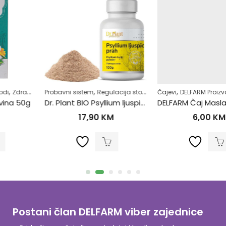
,
,
,
,
,
Probavni sistem
Regulacija stolice-zatvor
Čajevi
Regulacija tjelesne težine
DELFARM Proizvodi
Zdrav život
Dr. Plant BIO Psyllium ljuspice u prahu (Plantago ovata)100g
DELFARM Čaj Maslačak korijen 50g
17,90
KM
6,00
KM
Postani član DELFARM viber zajednice