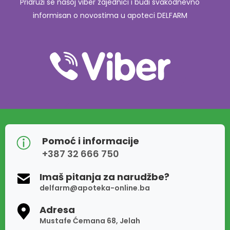
Pridruži se našoj viber zajednici i budi svakodnevno
informisan o novostima u apoteci DELFARM
Pomoć i informacije
+387 32 666 750
Imaš pitanja za narudžbe?
delfarm@apoteka-online.ba
Adresa
Mustafe Ćemana 68, Jelah