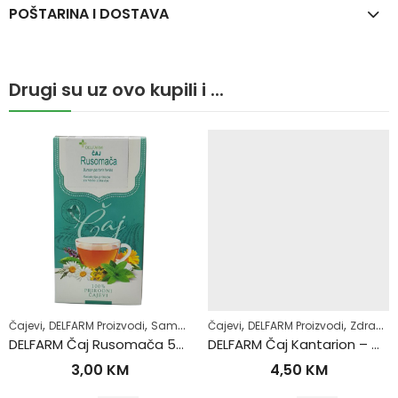
POŠTARINA I DOSTAVA
Drugi su uz ovo kupili i ...
,
,
,
,
,
,
,
hrana
Čajevi
Zdrav život
DELFARM Proizvodi
Samoliječenje
Čajevi
Zdrav život
DELFARM Proizvodi
Žensko zdravlje
Zdrav život
DELFARM Čaj Rusomača 50g
DELFARM Čaj Kantarion – Gospina trava 50g
3,00
KM
4,50
KM