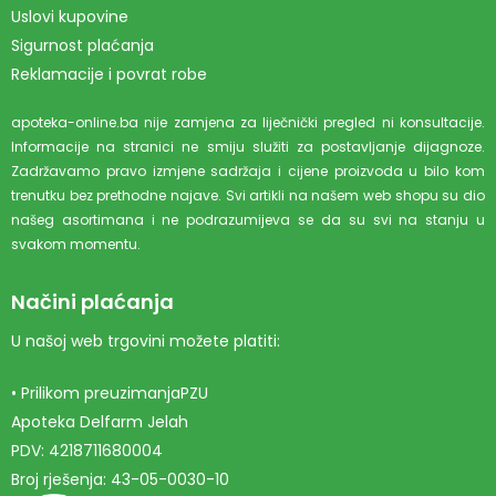
Uslovi kupovine
Sigurnost plaćanja
Reklamacije i povrat robe
apoteka-online.ba nije zamjena za liječnički pregled ni konsultacije.
Informacije na stranici ne smiju služiti za postavljanje dijagnoze.
Zadržavamo pravo izmjene sadržaja i cijene proizvoda u bilo kom
trenutku bez prethodne najave. Svi artikli na našem web shopu su dio
našeg asortimana i ne podrazumijeva se da su svi na stanju u
svakom momentu.
Načini plaćanja
U našoj web trgovini možete platiti:
• Prilikom preuzimanjaPZU
Apoteka Delfarm Jelah
PDV: 4218711680004
Broj rješenja: 43-05-0030-10