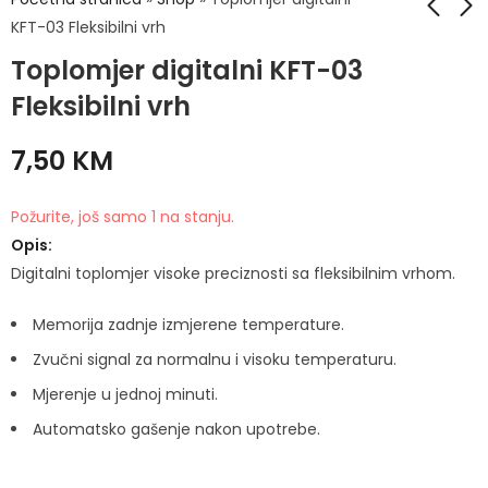
KFT-03 Fleksibilni vrh
Toplomjer digitalni KFT-03
Tigrova mast 30ml
Tyrosur gel 5g
PHARMAMED
Fleksibilni vrh
10,30
KM
9,50
KM
7,50
KM
Požurite, još samo 1 na stanju.
Opis:
Digitalni toplomjer visoke preciznosti sa fleksibilnim vrhom.
Memorija zadnje izmjerene temperature.
Zvučni signal za normalnu i visoku temperaturu.
Mjerenje u jednoj minuti.
Automatsko gašenje nakon upotrebe.