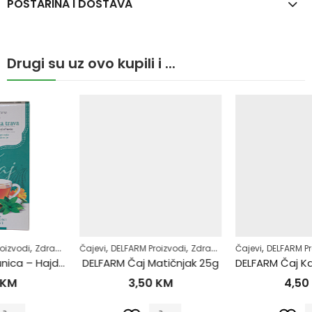
POŠTARINA I DOSTAVA
Drugi su uz ovo kupili i ...
,
,
,
,
Čajevi
DELFARM Proizvodi
Zdrav život
Čajevi
DELFARM Proizvodi
Zdrav život
DELFARM Čaj Matičnjak 25g
DELFARM Čaj Kantarion – Gospina trava 50g
3,50
KM
4,50
KM