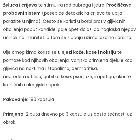
želuca i crijeva
te stimulira rad bubrega i jetre.
Pročišćava
probavni sistem
(posebice detoksicira crijeva te ubija
parazite u njima). Često se koristi u borbi protiv gljivičnih
oboljenja poput kandide, gdje opet dolazi do naglaska njegov
učinak na imunitet. U tom se slučaju uzima lokalno i oralno.
Ulje crnog kima koristi se
u njezi kože, kose i noktiju
te
pomaže kod njihovih oboljenja. Vanjska primjena djeluje kod
gljivica na noktima i stopalima, dermatitisa,
neurodermatitisa, gubitka kose, psorijaze, impetiga, akni te
kroničnih i alergijskih upala.
Pakovanje:
180 kapsula
Primjena:
2 puta dnevno po 3 kapsule uz dosta tečnosti uz
obrok.