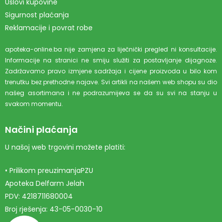
Uslovi kupovine
Sigurnost plaćanja
Reklamacije i povrat robe
apoteka-online.ba nije zamjena za liječnički pregled ni konsultacije.
Informacije na stranici ne smiju služiti za postavljanje dijagnoze.
Zadržavamo pravo izmjene sadržaja i cijene proizvoda u bilo kom
trenutku bez prethodne najave. Svi artikli na našem web shopu su dio
našeg asortimana i ne podrazumijeva se da su svi na stanju u
svakom momentu.
Načini plaćanja
U našoj web trgovini možete platiti:
• Prilikom preuzimanjaPZU
Apoteka Delfarm Jelah
PDV: 4218711680004
Broj rješenja: 43-05-0030-10