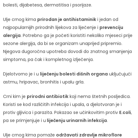
bolesti, dijabetesa, dermatitisa i psorijaze.
Ulje crnog kima
prirodan je antihistaminik
i jedan od
najpopularnijih prirodnih lijekova za liječenje i
prevenciju
alergija
. Potrebno ga je početi koristiti nekoliko mjeseci prije
sezone alergija, da bi se organizam unaprijed pripremio.
Njegova dugoročna upotreba dovodi do znatnog smanjenja
simptoma, pa čak i kompletnog izlječenja.
Djelotvorno je i u
liječenju bolesti dišnih organa
uključujući
astmu, hripavac, bronhitis i upalu grla.
Crni kim je
prirodni antibiotik
koji nema štetnih posljedica.
Koristi se kod različitih infekcija i upala, a djelotvoran je i
protiv gljivica i parazita. Pokazao se učinkovitim protiv
E.coli
,
pa se primjenjuje i u
liječenju urinarnih infekcija
.
Ulje crnog kima pomaže
održavati zdravlje mikroflore