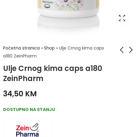
Početna stranica
»
Shop
»
Ulje Crnog kima caps
a180 ZeinPharm
Ulje Crnog kima caps a180
Yasenka Kolagen
Ulje noćurka cap
Omniflex Flexivital
a180 ZeinPharm
ZeinPharm
500ml
34,50
KM
46,90
KM
34,50
KM
DOSTUPNO NA STANJU