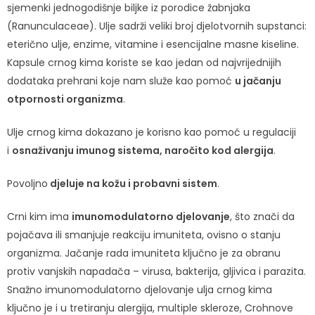
sjemenki jednogodišnje biljke iz porodice žabnjaka
(Ranunculaceae). Ulje sadrži veliki broj djelotvornih supstanci:
eterično ulje, enzime, vitamine i esencijalne masne kiseline.
Kapsule crnog kima koriste se kao jedan od najvrijednijih
dodataka prehrani koje nam služe kao pomoć
u jačanju
otpornosti organizma
.
Ulje crnog kima dokazano je korisno kao pomoć u regulaciji
i
osnaživanju imunog sistema, naročito kod alergija
.
Povoljno
djeluje na kožu i probavni sistem
.
Crni kim ima
imunomodulatorno djelovanje
, što znači da
pojačava ili smanjuje reakciju imuniteta, ovisno o stanju
organizma. Jačanje rada imuniteta ključno je za obranu
protiv vanjskih napadača – virusa, bakterija, gljivica i parazita.
Snažno imunomodulatorno djelovanje ulja crnog kima
ključno je i u tretiranju alergija, multiple skleroze, Crohnove