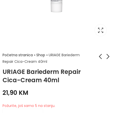
Početna stranica
»
Shop
»
URIAGE Bariederm
Repair Cica-Cream 40ml
URIAGE Bariederm Repair
Uriage Bariéderm
URIAGE Bariederm
Cica repair krema S
Repair Hand Cream
Cica-Cream 40ml
Cu-Zn 100 ml
50ml
32,90
11,90
KM
KM
21,90
KM
Požurite, još samo 5 na stanju.