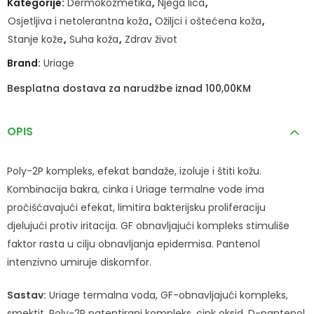
Kategorije:
Dermokozmetika
,
Njega lica
,
Osjetljiva i netolerantna koža
,
Ožiljci i oštećena koža
,
Stanje kože
,
Suha koža
,
Zdrav život
Brand:
Uriage
Besplatna dostava za narudžbe iznad 100,00KM
OPIS
Poly-2P kompleks, efekat bandaže, izoluje i štiti kožu.
Kombinacija bakra, cinka i Uriage termalne vode ima
pročišćavajući efekat, limitira bakterijsku proliferaciju
djelujući protiv iritacija. GF obnavljajući kompleks stimuliše
faktor rasta u cilju obnavljanja epidermisa. Pantenol
intenzivno umiruje diskomfor.
Sastav:
Uriage termalna voda, GF-obnavljajući kompleks,
smektit, Poly-2P patentirani kompleks, cink oksid, D-pantenol,