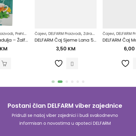
,
,
,
,
,
,
,
Čajevi
Zdrav život
DELFARM Proizvodi
Zdravlje usne šupljine
Zdrav život
Čajevi
Zubobolja
DELFARM Proizvodi
Zdrav život
DELFARM Čaj Sjeme Lana 50g
DELFARM Čaj Maslačak korijen 50g
3,50
KM
6,00
KM
Postani član DELFARM viber zajednice
Pridruži se našoj viber zajednici i budi svakodnevno
informisan o novostima u apoteci DELFARM