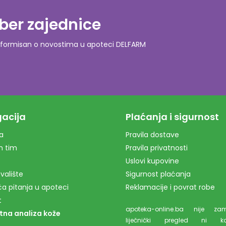
ber zajednice
o informisan o novostima u apoteci DELFARM
acija
Plaćanja i sigurnost
a
Pravila dostave
m tim
Pravila privatnosti
Uslovi kupovine
valište
Sigurnost plaćanja
a pitanja u apoteci
Reklamacije i povrat robe
t
apoteka-online.ba nije z
tna analiza kože
liječnički pregled ni kons