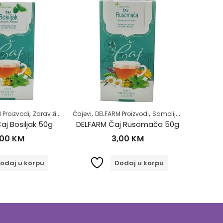
,
,
,
,
 Proizvodi
Zdrav život
Čajevi
DELFARM Proizvodi
Samoliječenje
Zdrav ži
DELFAR
aj Bosiljak 50g
DELFARM Čaj Rusomača 50g
,00
KM
3,00
KM
odaj u korpu
Dodaj u korpu