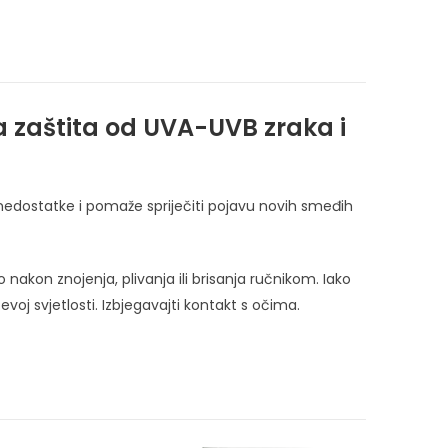
oka zaštita od UVA-UVB zraka i
e nedostatke i pomaže spriječiti pojavu novih smeđih
nakon znojenja, plivanja ili brisanja ručnikom. Iako
evoj svjetlosti. Izbjegavajti kontakt s očima.