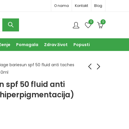
O nama
Kontakt
Blog
0
0
čenje
Pomagala
Zdrav život
Popusti
iage bariesun spf 50 fluid anti taches
40ml
 spf 50 fluid anti
Uriage BarieSun Stik
BioMD aqua detox
za usne SPF30 4g
24h krema za lice
 hiperpigmentacija)
50ml
16,90
KM
34,90
KM