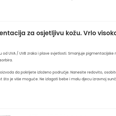
mentacija za osjetljivu kožu. Vrlo vis
itu od UVA / UVB zraka i plave svjetlosti. Smanjuje pigmentacijsk
sorbira.
izvoda da pokrijete izloženo područje. Nanesite redovito, osobito 
ost što je više moguće. Ne izlagati bebe i malu djecu izravnoj sunč