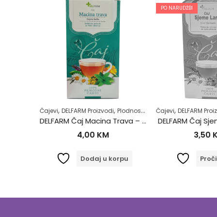
PO NARUDŽBI
,
,
,
,
,
,
,
,
Mokraćni sistem
Čajevi
Samoliječenje
DELFARM Proizvodi
Zdrav život
Plodnost
Samoliječenje
Čajevi
DELFARM Proi
Zdrav ži
ca 50g
DELFARM Čaj Macina Trava – Očajnica 50g
DELFARM Čaj Sj
4,00
KM
3,50
orpu
Dodaj u korpu
Proči