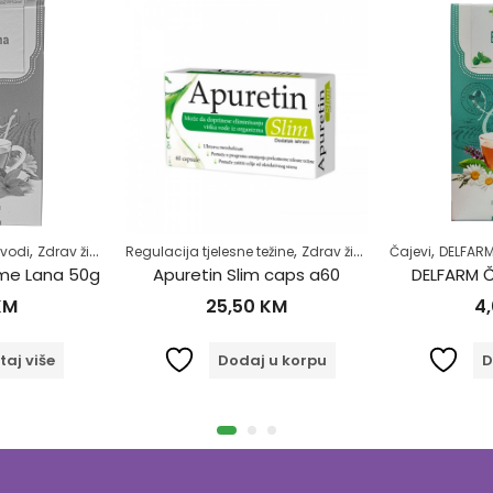
,
,
,
zvodi
vot
Zdrav život
Regulacija tjelesne težine
Zdrav život
Čajevi
DELFARM
eme Lana 50g
Apuretin Slim caps a60
DELFARM Č
KM
25,50
KM
4
taj više
Dodaj u korpu
D