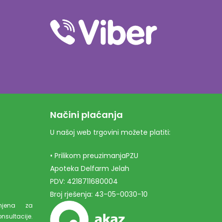
Načini plaćanja
U našoj web trgovini možete platiti:
• Prilikom preuzimanjaPZU
Apoteka Delfarm Jelah
PDV: 4218711680004
Broj rješenja: 43-05-0030-10
amjena za
ultacije.