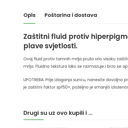
Opis
Poštarina i dostava
Zaštitni fluid protiv hiperpig
plave svjetlosti.
Ovaj fluid protiv tamnih mrlja pruža vrlo visoku zašt
mrlja. Fluidna tekstura lako se razmazuje i brzo se ap
UPOTREBA: Prije izlaganja suncu, nanesite dovoljno pro
je zaštitni faktor spf50+, poželjno je smanjiti izložen
Drugi su uz ovo kupili i ...