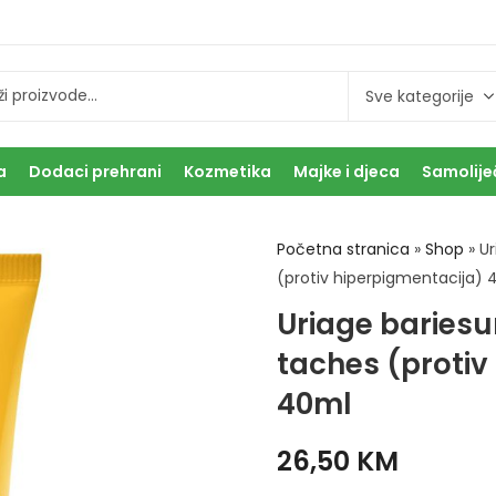
a
Dodaci prehrani
Kozmetika
Majke i djeca
Samolije
Početna stranica
»
Shop
»
Ur
(protiv hiperpigmentacija) 
Uriage bariesun
taches (protiv
40ml
26,50
KM