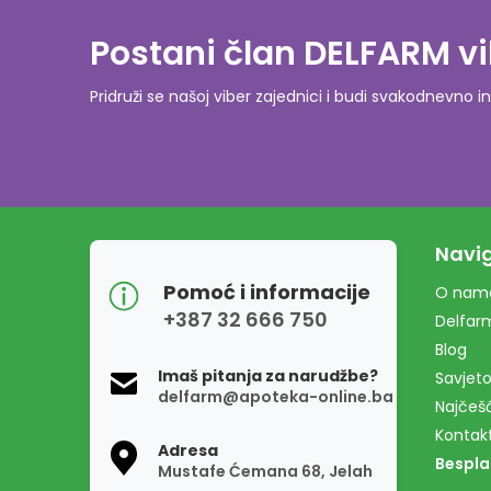
Postani član DELFARM vi
Pridruži se našoj viber zajednici i budi svakodnevn
Navig
Pomoć i informacije
O nam
+387 32 666 750
Delfar
Blog
Imaš pitanja za narudžbe?
Savjeto
delfarm@apoteka-online.ba
Najčešć
Kontak
Adresa
Bespla
Mustafe Ćemana 68, Jelah