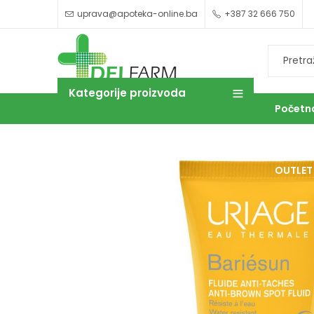
uprava@apoteka-online.ba
+387 32 666 750
Kategorije proizvoda
Početn
OUTLET