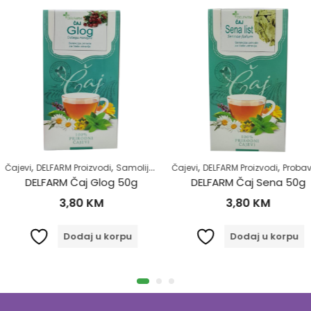
,
,
,
,
,
,
,
zvodi
vot
Samoliječenje
Čajevi
Zdrav život
DELFARM Proizvodi
Zdravlje kardiovaskularnog sistema
Probavni sistem
Čajevi
Regulacija 
DELFARM
 Glog 50g
DELFARM Čaj Sena 50g
KM
3,80
KM
4
 u korpu
Dodaj u korpu
D