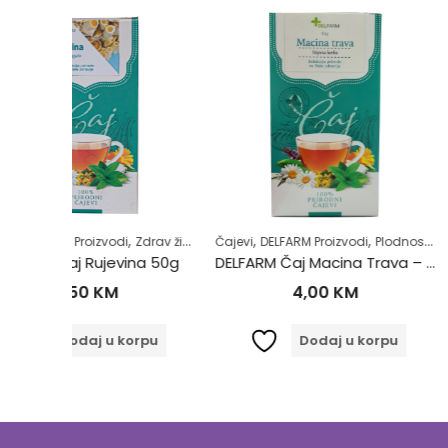
,
,
,
,
,
,
Zdrav život
Čajevi
DELFARM Proizvodi
Plodnost
Samoliječenje
Čajevi
DELFARM Proi
Zdrav ži
na 50g
DELFARM Čaj Macina Trava – Očajnica 50g
DELFARM Čaj
4,00
KM
3,80
orpu
Dodaj u korpu
Dodaj