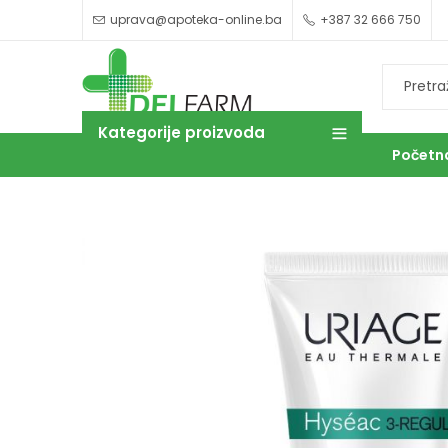
uprava@apoteka-online.ba
+387 32 666 750
Kategorije proizvoda
Početn
OUTLET