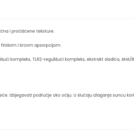
ačna i pročišćene teksture.
finišom i brzom apsorpcijom.
šući kompleks, TLR2-regulišući kompleks, ekstrakt sladića, AHA/BH
uveče. Izbjegavati područje oko očiju. U slučaju izlaganja suncu kori