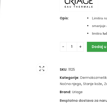
Opis:
Limitira 
smanjuje 
limitira
lu
Dodaj u
SKU:
11125
Kategorije:
Dermokozmetik
Noćna njega
,
Stanje kože
,
Z
Brand:
Uriage
Besplatna dostava za naru