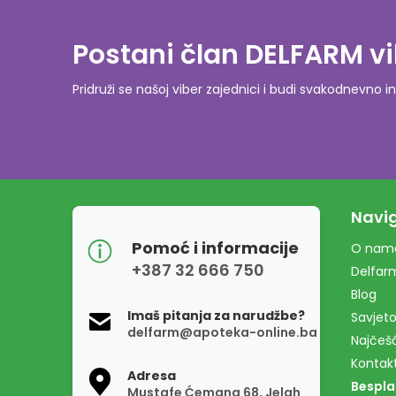
Postani član DELFARM vi
Pridruži se našoj viber zajednici i budi svakodnevn
Navig
Pomoć i informacije
O nam
+387 32 666 750
Delfar
Blog
Imaš pitanja za narudžbe?
Savjeto
delfarm@apoteka-online.ba
Najčešć
Kontak
Adresa
Bespla
Mustafe Ćemana 68, Jelah