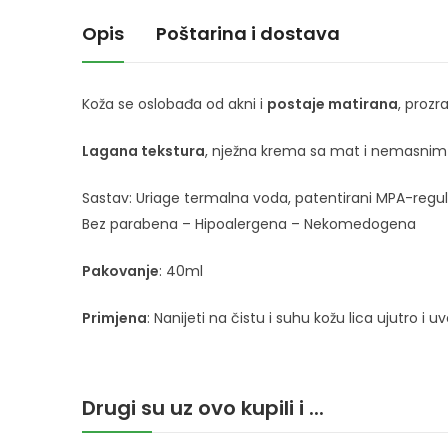
Opis
Poštarina i dostava
Koža se oslobađa od akni i
postaje
matirana
, prozr
Lagana tekstura
, nježna krema sa mat i nemasnim 
Sastav: Uriage termalna voda, patentirani MPA-reguli
Bez parabena – Hipoalergena – Nekomedogena
Pakovanje
: 40ml
Primjena
: Nanijeti na čistu i suhu kožu lica ujutro i 
Drugi su uz ovo kupili i ...