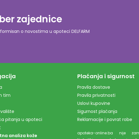
ber zajednice
o informisan o novostima u apoteci DELFARM
acija
Plaćanja i sigurnost
a
Pravila dostave
m tim
Pravila privatnosti
Uslovi kupovine
valište
Sigurnost plaćanja
a pitanja u apoteci
Reklamacije i povrat robe
t
apoteka-online.ba nije z
tna analiza kože