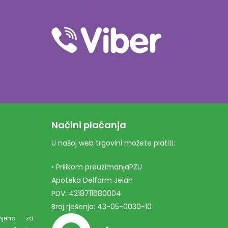
Načini plaćanja
U našoj web trgovini možete platiti:
• Prilikom preuzimanjaPZU
Apoteka Delfarm Jelah
PDV: 4218711680004
Broj rješenja: 43-05-0030-10
amjena za