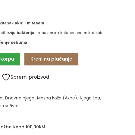
nastanak
akni
i
mitesera
adheziju
bakterija
i rebalansira kutaneusnu mikrobiotu
čenje sebuma
 korpu
Kreni na plaćanje
Spremi proizvod
a
,
Dnevna njega
,
Masna koža (Akne)
,
Njega lica
,
drav život
džbe iznad 100,00KM