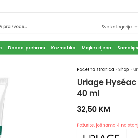
a
Dodaci prehrani
Kozmetika
Majke i djeca
Samolije
Početna stranica
»
Shop
»
Ur
Uriage Hyséac
40 ml
32,50
KM
Požurite, još samo 4 na stanj