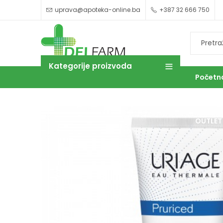
uprava@apoteka-online.ba
+387 32 666 750
Kategorije proizvoda
Početn
OUTLET