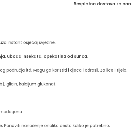
Besplatna dostava za naru
uža instant osjećaj svježine.
nja
,
uboda
insekata
,
opekotina od sunca
.
odručja itd. Mogu ga koristiti i djeca i odrasli. Za lice i tijelo.
, glicin, kalcijum glukonat.
komedogena
je. Ponoviti nanošenje onoliko često koliko je potrebno.