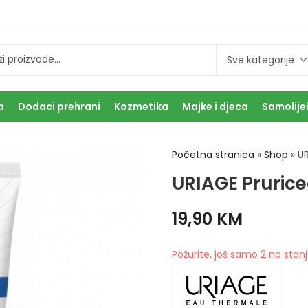
a
Dodaci prehrani
Kozmetika
Majke i djeca
Samolije
Početna stranica
»
Shop
»
UR
URIAGE Prurice
19,90
KM
Požurite, još samo 2 na stanj