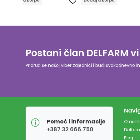
orpu
Dodaj u korpu
Proči
Postani član DELFARM vi
Pridruži se našoj viber zajednici i budi svakodnevn
Navig
Pomoć i informacije
O nam
+387 32 666 750
Delfar
Blog