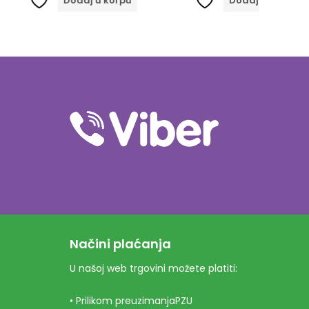
odaj u korpu
Dodaj u korpu
Načini plaćanja
U našoj web trgovini možete platiti:
• Prilikom preuzimanjaPZU