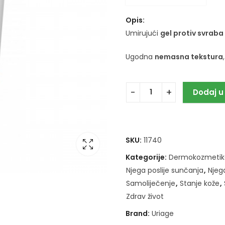
Opis:
Umirujući
gel protiv svraba
Ugodna
nemasna tekstura
Dodaj u
SKU:
11740
Kategorije:
Dermokozmetik
Njega poslije sunčanja
,
Njega
Samoliječenje
,
Stanje kože
,
Zdrav život
Brand:
Uriage