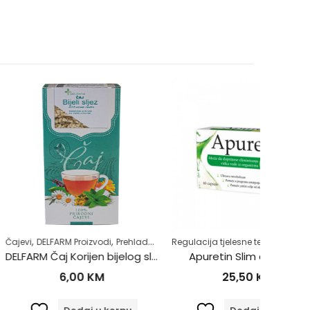
,
,
,
,
,
 Proizvodi
drav život
Prehlada i gripa
Regulacija tjelesne težine
Samoliječenje
Zdrav život
Zdrav život
Čajevi
DE
DELFARM Čaj Korijen bijelog sljeza 50g
Apuretin Slim caps a60
DELF
,00
KM
25,50
KM