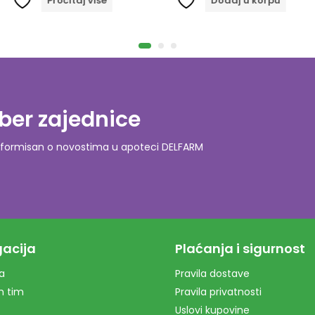
taj više
Dodaj u korpu
D
ber zajednice
o informisan o novostima u apoteci DELFARM
acija
Plaćanja i sigurnost
a
Pravila dostave
m tim
Pravila privatnosti
Uslovi kupovine