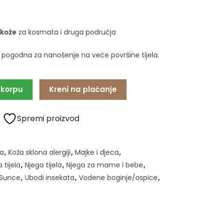
 kože
za kosmata i druga područja
, pogodna za nanošenje na veće površine tijela.
 korpu
Kreni na plaćanje
Spremi proizvod
a
,
Koža sklona alergiji
,
Majke i djeca
,
 tijela
,
Njega tijela
,
Njega za mame i bebe
,
Sunce
,
Ubodi insekata
,
Vodene boginje/ospice
,