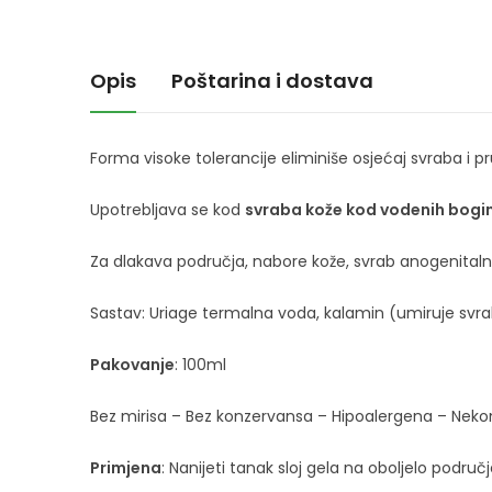
Opis
Poštarina i dostava
Forma visoke tolerancije eliminiše osjećaj svraba i pr
Upotrebljava se kod
svraba kože kod vodenih bogi
Za dlakava područja, nabore kože, svrab anogenitalnog p
Sastav: Uriage termalna voda, kalamin (umiruje svrab)
Pakovanje
: 100ml
Bez mirisa – Bez konzervansa – Hipoalergena – Ne
Primjena
: Nanijeti tanak sloj gela na oboljelo područ