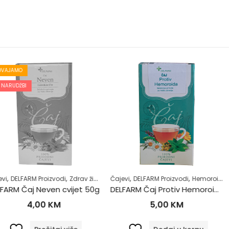
,
,
,
,
,
,
zvodi
Zdrav život
Čajevi
DELFARM Proizvodi
Hemoroidi
Samoliječenje
Čajevi
DELFARM
Z
n cvijet 50g
DELFARM Čaj Protiv Hemoroida 50g
KM
5,00
KM
6