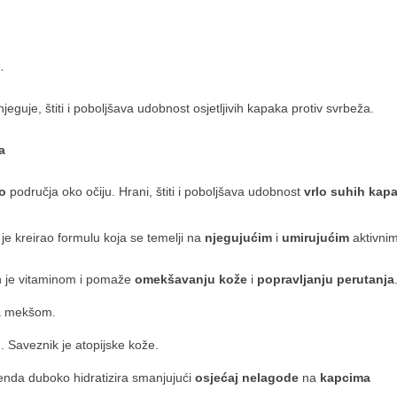
.
jeguje, štiti i poboljšava udobnost osjetljivih kapaka protiv svrbeža.
a
ko
područja oko očiju. Hrani, štiti i poboljšava udobnost
vrlo suhih kap
 je kreirao formulu koja se temelji na
njegujućim
i
umirujućim
aktivnim
 je vitaminom i pomaže
omekšavanju kože
i
popravljanju perutanja
la mekšom.
o
. Saveznik je atopijske kože.
nda duboko hidratizira smanjujući
osjećaj nelagode
na
kapcima