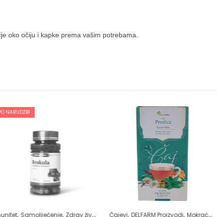
učje oko očiju i kapke prema vašim potrebama.
,
,
,
,
,
,
nje
Zdrav život
Žensko zdravlje
Čajevi
DELFARM Proizvodi
Mokraćni sistem
Čajevi
Samoliječe
DELFARM