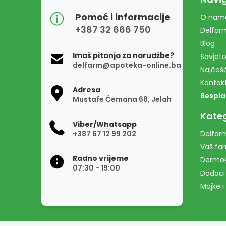
Pomoć i informacije
O nam
+387 32 666 750
Delfar
Blog
Imaš pitanja za narudžbe?
Savjeto
delfarm@apoteka-online.ba
Najčešć
Kontak
Adresa
Bespla
Mustafe Ćemana 68, Jelah
Kateg
Viber/Whatsapp
+387 67 12 99 202
Delfarm
Vaš fa
Radno vrijeme
Dermo
07:30 - 19:00
Dodaci
Majke i