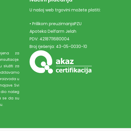
U našoj web trgovini možete platiti:
• Prilikom preuzimanjaPZU
Apoteka Delfarm Jelah
PDV: 4218711680004
Broj rješenja: 43-05-0030-10
amjena za
ultacije.
 služiti za
adržavamo
proizvoda u
najave. Svi
 dio našeg
a se da su
u.