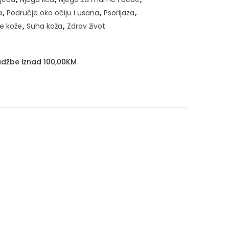
a
,
Područje oko očiju i usana
,
Psorijaza
,
e kože
,
Suha koža
,
Zdrav život
džbe iznad 100,00KM