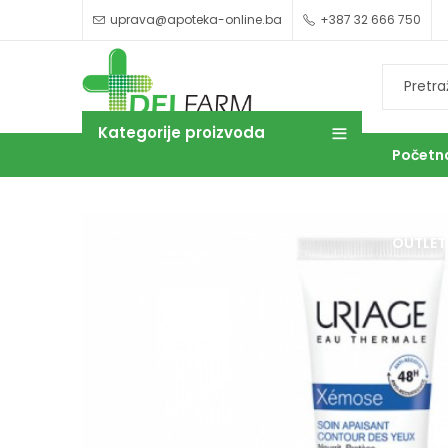
uprava@apoteka-online.ba
+387 32 666 750
Kategorije proizvoda
Početn
OUTLET