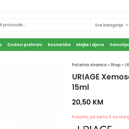
a
Dodaci prehrani
Kozmetika
Majke i djeca
Samolije
Početna stranica
»
Shop
»
U
URIAGE Xemose
15ml
20,50
KM
Požurite, još samo 5 na stanj