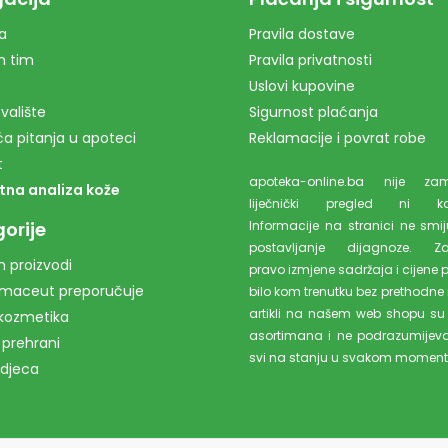
a
Pravila dostave
m tim
Pravila privatnosti
Uslovi kupovine
valište
Sigurnost plaćanja
a pitanja u apoteci
Reklamacije i povrat robe
t
apoteka-online.ba nije z
tna analiza kože
liječnički pregled ni kons
orije
Informacije na stranici ne smiju
postavljanje dijagnoze. Z
 proizvodi
pravo izmjene sadržaja i cijene 
rmaceut preporučuje
bilo kom trenutku bez prethodne 
artikli na našem web shopu su
kozmetika
asortimana i ne podrazumijev
 prehrani
svi na stanju u svakom moment
 djeca