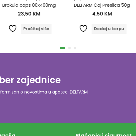
 80x400mg
DELFARM Čaj Preslica 50g
KM
4,50
KM
4
taj više
Dodaj u korpu
D
ber zajednice
o informisan o novostima u apoteci DELFARM
acija
Plaćanja i sigurnost