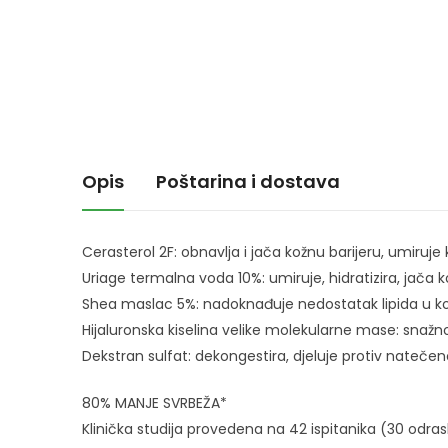
Opis
Poštarina i dostava
Cerasterol 2F: obnavlja i jača kožnu barijeru, umiruje
Uriage termalna voda 10%: umiruje, hidratizira, jača 
Shea maslac 5%: nadoknađuje nedostatak lipida u ko
Hijaluronska kiselina velike molekularne mase: snažno
Dekstran sulfat: dekongestira, djeluje protiv natečen
80% MANJE SVRBEŽA*
Klinička studija provedena na 42 ispitanika (30 odrasli