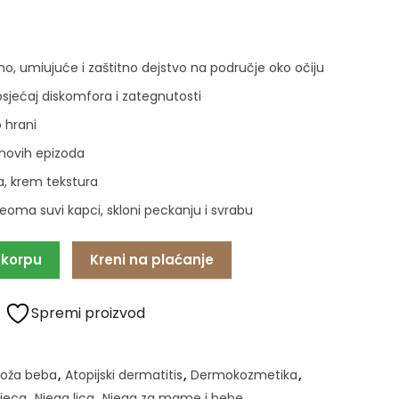
o, umiujuće i zaštitno dejstvo na područje oko očiju
osjećaj diskomfora i zategnutosti
 hrani
novih epizoda
va, krem tekstura
eoma suvi kapci, skloni peckanju i svrabu
 korpu
Kreni na plaćanje
Spremi proizvod
koža beba
,
Atopijski dermatitis
,
Dermokozmetika
,
djeca
,
Njega lica
,
Njega za mame i bebe
,