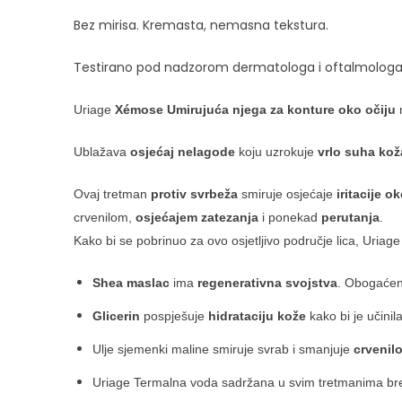
Bez mirisa. Kremasta, nemasna tekstura.
Testirano pod nadzorom dermatologa i oftalmologa
Uriage
Xémose
Umirujuća njega za konture oko očiju
n
Ublažava
osjećaj nelagode
koju uzrokuje
vrlo suha kož
Ovaj
tretman
protiv svrbeža
smiruje osjećaje
iritacije o
crvenilom,
osjećajem zatezanja
i ponekad
perutanja
.
Kako bi se pobrinuo za ovo osjetljivo područje lica, Uriage
Shea maslac
ima
regenerativna svojstva
. Obogaćen
Glicerin
pospješuje
hidrataciju kože
kako bi je učini
Ulje sjemenki maline smiruje svrab i smanjuje
crvenil
Uriage Termalna voda sadržana u svim tretmanima bre