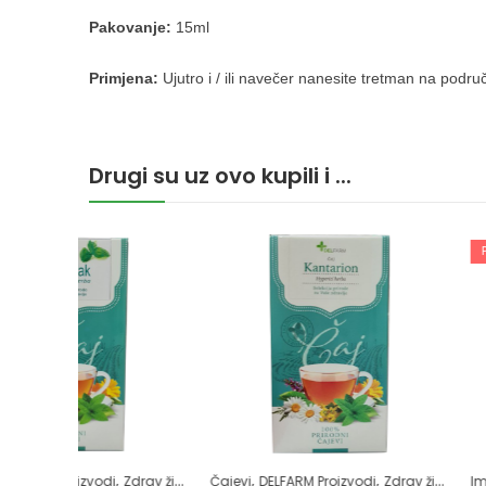
Pakovanje:
15ml
Primjena:
Ujutro i / ili navečer nanesite tretman na podr
Drugi su uz ovo kupili i ...
PO NARUDŽBI
,
,
,
,
Zdrav život
Čajevi
DELFARM Proizvodi
Zdrav život
Imunitet
Samoliječe