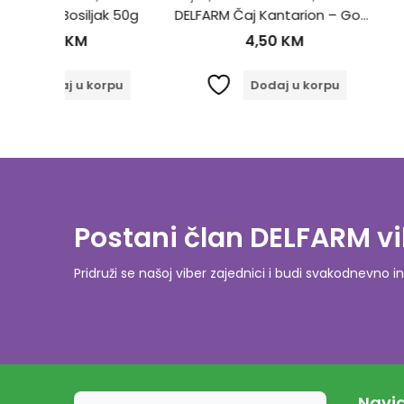
ak 50g
DELFARM Čaj Kantarion – Gospina trava 50g
Brokula caps
4,50
KM
23,50
orpu
Dodaj u korpu
Proči
Postani član DELFARM vi
Pridruži se našoj viber zajednici i budi svakodnevn
Navig