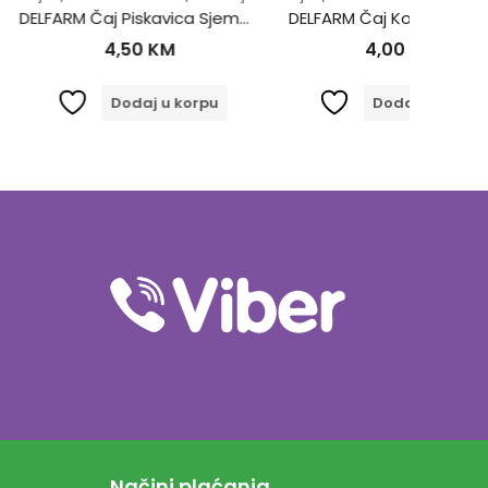
DELFARM Čaj Piskavica Sjeme 50g
DELFARM Čaj Kopriva list 40g
,50
KM
4,00
KM
odaj u korpu
Dodaj u korpu
Načini plaćanja