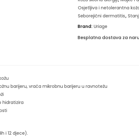
Osjetljiva i netolerantna kož
Seborejični dermatitis
,
Stanj
Brand:
Uriage
Besplatna dostava za naru
 kožu
kožnu barijeru, vraća mikrobnu barijeru u ravnotežu
ži
 hidratizira
osti
h i 12 djece).