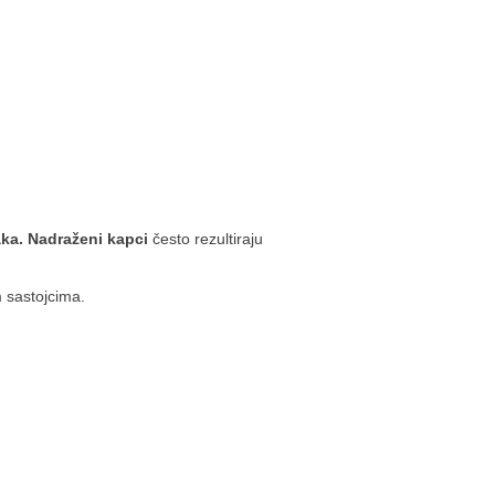
aka
. Nadraženi kapci
često rezultiraju
 sastojcima.
.