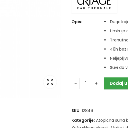
Opis:
Dugotrajn
Umiruje 
Trenutno
48h bez 
Neljeplji
Suvi do v
Dodaj u
SKU:
12849
Kategorije:
Atopična suha 
Koža sklona alergiji
,
Majke i 