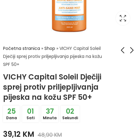
Početna stranica
»
Shop
»
VICHY Capital Soleil
Dječiji sprej protiv priljepljivanja pijeska na kožu
SPF 50+
VICHY Capital Soleil
VICHY Capital Soleil
VICHY Capital Soleil Dječiji
Matirajuća 3 u 1
Multiprotect Spray
njega SPF 50+ 50ml
SPF 50+ 200ml
sprej protiv priljepljivanja
29,20
45,90
KM
KM
36,50
KM
pijeska na kožu SPF 50+
25
01
37
02
Dana
Sati
Minuta
Sekundi
39,12
KM
48,90
KM