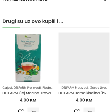
Drugi su uz ovo kupili i ...
,
,
,
,
,
Čajevi
DELFARM Proizvodi
Plodnost
Samoliječenje
DELFARM Proizvodi
Zdrav život
Zdrav život
DELFARM Čaj Macina Trava – Očajnica 50g
DELFARM Borna kiselina 3% 200ml
4,00
KM
4,00
KM