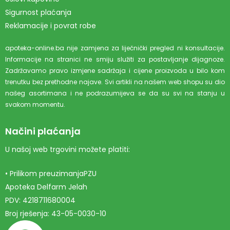
Sigurnost plaćanja
Reklamacije i povrat robe
apoteka-online.ba nije zamjena za liječnički pregled ni konsultacije.
Informacije na stranici ne smiju služiti za postavljanje dijagnoze.
Zadržavamo pravo izmjene sadržaja i cijene proizvoda u bilo kom
trenutku bez prethodne najave. Svi artikli na našem web shopu su dio
našeg asortimana i ne podrazumijeva se da su svi na stanju u
svakom momentu.
Načini plaćanja
U našoj web trgovini možete platiti:
• Prilikom preuzimanjaPZU
Apoteka Delfarm Jelah
PDV: 4218711680004
Broj rješenja: 43-05-0030-10