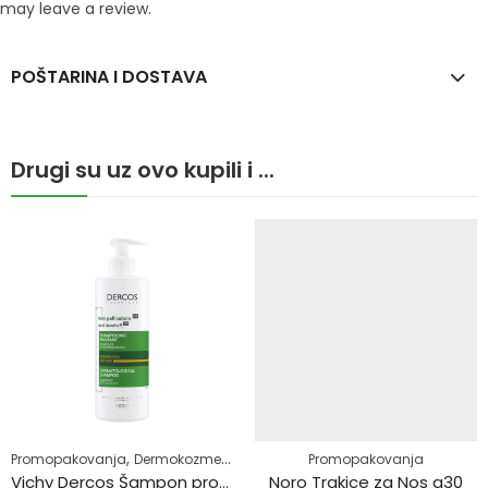
may leave a review.
POŠTARINA I DOSTAVA
Drugi su uz ovo kupili i ...
,
,
,
,
,
,
Dermokozmetika
Promopakovanja
Njega lica
Dermokozmetika
Suha koža
Njega kose
Promopakovanja
Perut
Vichy Dercos Šampon protiv peruti za Suhu kosu 390ml
Noro Trakice za Nos a30