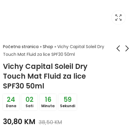
Početna stranica
»
Shop
»
Vichy Capital Soleil Dry
Touch Mat Fluid za lice SPF30 50ml
Vichy Capital Soleil Dry
Vichy Capital Soleil
Vichy Capital Soleil
Cell Protect Zaštitno
Fluid za lice
Touch Mat Fluid za lice
ulje SPF50+200ml
Pr.Starenja
45,52
44,50
KM
KM
56,90
KM
SPF30 50ml
SPF50+50ml
24
02
16
58
Dana
Sati
Minuta
Sekundi
30,80
KM
38,50
KM