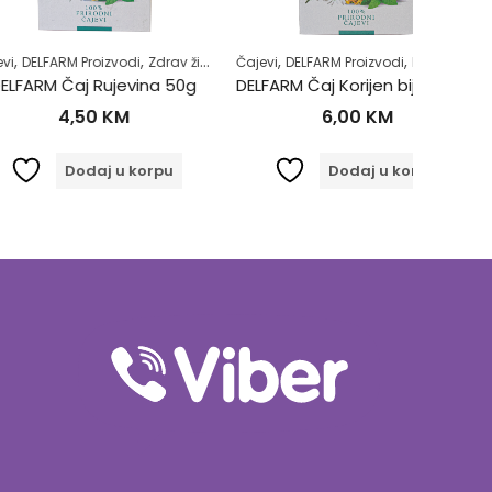
,
,
,
,
,
,
,
 Proizvodi
Zdravlje usne šupljine
Zdrav život
Zubobolja
Čajevi
DELFARM Proizvodi
Prehlada i gripa
Čajevi
Samol
DE
aj Rujevina 50g
DELFARM Čaj Korijen bijelog sljeza 50g
,50
KM
6,00
KM
odaj u korpu
Dodaj u korpu