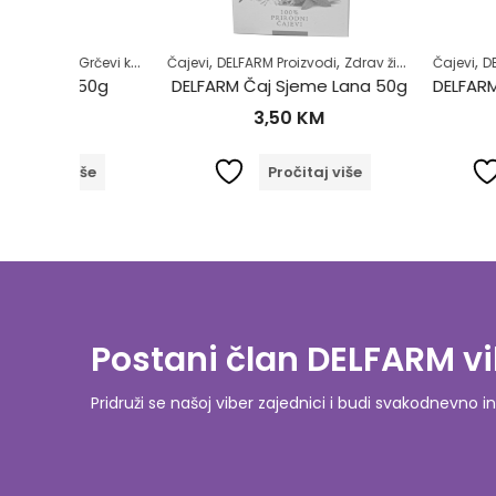
,
,
,
,
,
,
Grčevi kod beba
Čajevi
Majke i djeca
DELFARM Proizvodi
Zdrav život
Zdrav život
Čajevi
DELFARM Proi
 50g
DELFARM Čaj Sjeme Lana 50g
3,50
KM
4,50
iše
Pročitaj više
Dodaj
Postani član DELFARM vi
Pridruži se našoj viber zajednici i budi svakodnevn