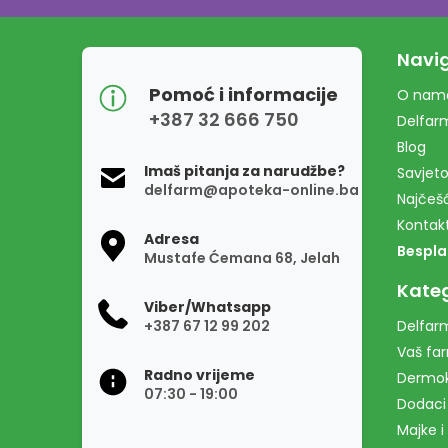
Navig
Pomoć i informacije
O nam
+387 32 666 750
Delfar
Blog
Imaš pitanja za narudžbe?
Savjeto
delfarm@apoteka-online.ba
Najčešć
Kontak
Adresa
Bespla
Mustafe Ćemana 68, Jelah
Kateg
Viber/Whatsapp
+387 67 12 99 202
Delfarm
Vaš fa
Radno vrijeme
Dermo
07:30 - 19:00
Dodaci
Majke i