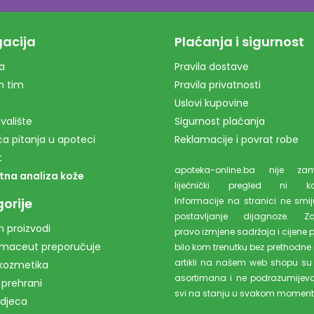
acija
Plaćanja i sigurnost
a
Pravila dostave
m tim
Pravila privatnosti
Uslovi kupovine
valište
Sigurnost plaćanja
a pitanja u apoteci
Reklamacije i povrat robe
t
apoteka-online.ba nije z
tna analiza kože
liječnički pregled ni kons
orije
Informacije na stranici ne smiju
postavljanje dijagnoze. Z
 proizvodi
pravo izmjene sadržaja i cijene 
rmaceut preporučuje
bilo kom trenutku bez prethodne 
artikli na našem web shopu su
kozmetika
asortimana i ne podrazumijev
 prehrani
svi na stanju u svakom moment
 djeca