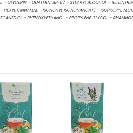
– GLYCERIN – QUATERNIUM-87 – STEARYL ALCOHOL – BEHENTRIMO
– HEXYL CINNAMAL – ISONONYL ISONONANOATE – ISOPROPYL ALCOH
ADECANEDIOL – PHENOXYETHANOL – PROPYLENE GLYCOL – RHAMNOS