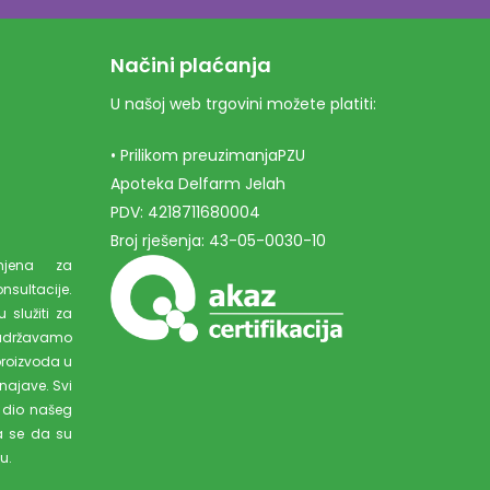
Načini plaćanja
U našoj web trgovini možete platiti:
• Prilikom preuzimanjaPZU
Apoteka Delfarm Jelah
PDV: 4218711680004
Broj rješenja: 43-05-0030-10
amjena za
ultacije.
 služiti za
adržavamo
proizvoda u
najave. Svi
 dio našeg
a se da su
u.