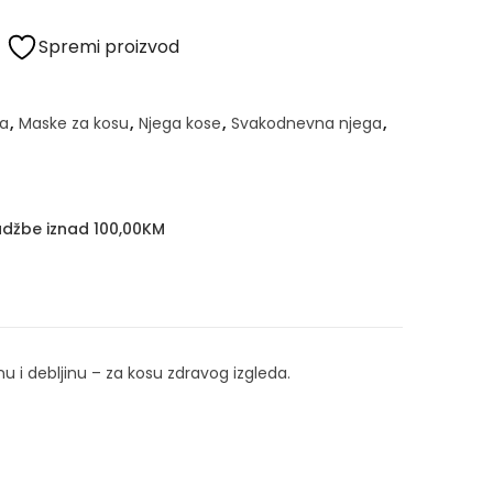
Spremi proizvod
a
,
Maske za kosu
,
Njega kose
,
Svakodnevna njega
,
džbe iznad 100,00KM
nu i debljinu – za kosu zdravog izgleda.