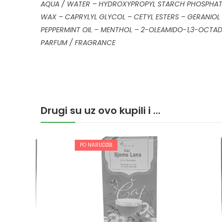
AQUA / WATER – HYDROXYPROPYL STARCH PHOSPHATE 
WAX – CAPRYLYL GLYCOL – CETYL ESTERS – GERANIOL 
PEPPERMINT OIL – MENTHOL – 2-OLEAMIDO-1,3-OCT
PARFUM / FRAGRANCE
Drugi su uz ovo kupili i ...
PO NARUDŽBI