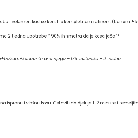
oću i volumen kad se koristi s kompletnom rutinom (balzam + 
mo 2 tjedna upotrebe.* 90% ih smatra da je kosa jača**.
balzam+koncentrirana njega – 176 ispitanika – 2 tjedna
spranu i vlažnu kosu. Ostaviti da djeluje 1-2 minute i temeljito