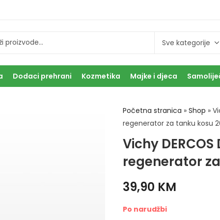
a
Dodaci prehrani
Kozmetika
Majke i djeca
Samolije
Početna stranica
»
Shop
»
V
regenerator za tanku kosu 
Vichy DERCOS 
regenerator za
39,90
KM
Po narudžbi