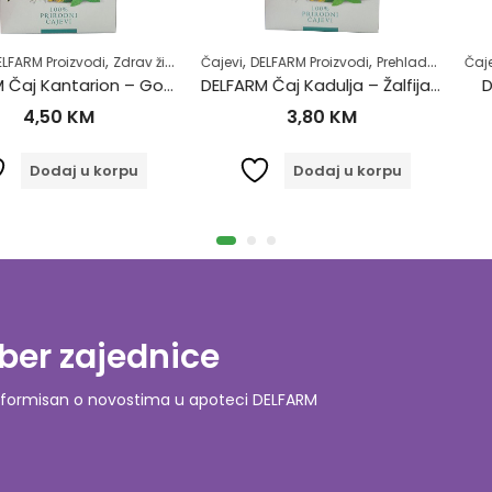
,
,
,
,
,
zvodi
Zdrav život
Čajevi
DELFARM Proizvodi
Prehlada i gripa
Čajevi
Zdrav život
DELFARM
DELFARM Čaj Kantarion – Gospina trava 50g
DELFARM Čaj Kadulja – Žalfija 50g
DELFARM Č
KM
3,80
KM
4
 u korpu
Dodaj u korpu
D
ber zajednice
o informisan o novostima u apoteci DELFARM