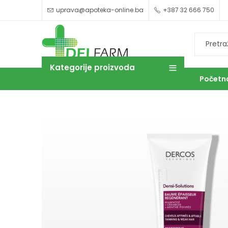
uprava@apoteka-online.ba
+387 32 666 750
Kategorije proizvoda
Početn
OUTLET