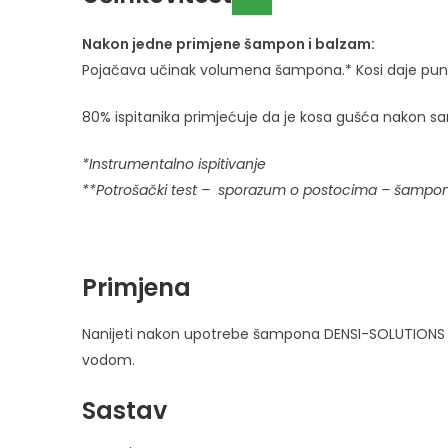
Nakon jedne primjene šampon i balzam:
Pojačava učinak volumena šampona.* Kosi daje pun
80% ispitanika primjećuje da je kosa gušća nakon sa
*Instrumentalno ispitivanje
**Potrošački test – sporazum o postocima – šampon+
Primjena
Nanijeti nakon upotrebe šampona DENSI-SOLUTIONS na i
vodom.
Sastav