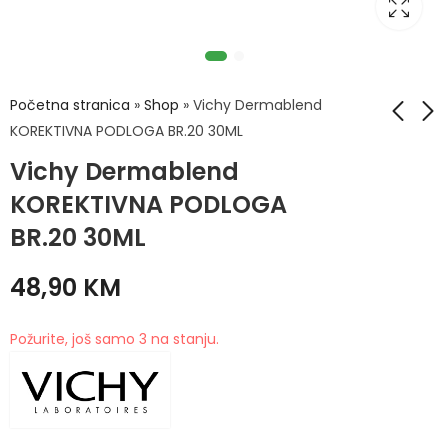
Početna stranica
»
Shop
»
Vichy Dermablend
KOREKTIVNA PODLOGA BR.20 30ML
Vichy Dermablend
Vichy Dermablend
Yasenka Kolagen 10
KOREKTIVNA
000 Elegance 500
KOREKTIVNA PODLOGA
PODLOGA BR.30
ml
48,90
74,90
KM
KM
BR.20 30ML
30ML
48,90
KM
Požurite, još samo 3 na stanju.