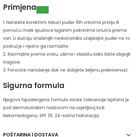
Primjena
1. Nanesite korektivni tekući puder 16h vršcima prstiju ili
pomoću male spužvice laganim pokretima iznutra prema
van. U slučaju izraženijih nedostataka utapkajte puder na to
područje i nježno ga razmažite.
2. Razmažite prema vratu, ušima i vlasištu kako biste izbjegli
tragove.
3. Ponovite nanošenje dok ne dobijete željenu prekrivenost.
Sigurna formula
Njegova hipoalergena formula visoke tolerancije ispitana je
pod dermatološkim nadzorom na osjetljivoj koži.
Nekomedogeno, SPF 35. 24-satna hidratacija.
POŠTARINA I DOSTAVA