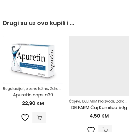
Drugi su uz ovo kupili i ...
,
Regulacija tjelesne težine
Zdrav život
Apuretin caps a30
,
,
Čajevi
DELFARM Proizvodi
Zdrav život
22,90
KM
DELFARM Čaj Kamilica 50g
4,50
KM