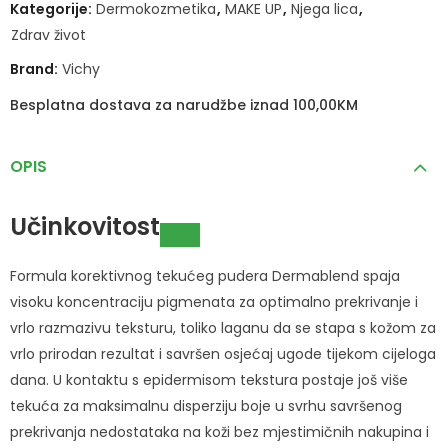
Kategorije:
Dermokozmetika
,
MAKE UP
,
Njega lica
,
Zdrav život
Brand:
Vichy
Besplatna dostava za narudžbe iznad 100,00KM
OPIS
Učinkovitost
Formula korektivnog tekućeg pudera Dermablend spaja
visoku koncentraciju pigmenata za optimalno prekrivanje i
vrlo razmazivu teksturu, toliko laganu da se stapa s kožom za
vrlo prirodan rezultat i savršen osjećaj ugode tijekom cijeloga
dana. U kontaktu s epidermisom tekstura postaje još više
tekuća za maksimalnu disperziju boje u svrhu savršenog
prekrivanja nedostataka na koži bez mjestimičnih nakupina i