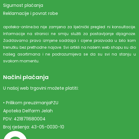
Sigurnost plaćanja
Reklamacije i povrat robe
apoteka-online.ba nije zamjena za liječnički pregled ni konsultacije.
Informacije na stranici ne smiju služiti za postavljanje dijagnoze.
Zadržavamo pravo izmjene sadržaja i cijene proizvoda u bilo kom
trenutku bez prethodne najave. Svi artikli na našem web shopu su dio
našeg asortimana i ne podrazumijeva se da su svi na stanju u
svakom momentu.
Načini plaćanja
U našoj web trgovini možete platiti:
• Prilikom preuzimanjaPZU
Apoteka Delfarm Jelah
PDV: 4218711680004
Broj rješenja: 43-05-0030-10