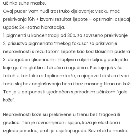
učinka suhe maske.
Ovaj puder Vam nudi trostruko djelovanje: visoku moć
prekrivanja 16h + izvorni rezultat ljepote – optimalni osjećaj
ugode: 24-satna hidratacija.
1. pigmenti u koncentraciji od 30% za savršeno prekrivanje
2. prisustvo pigmenata “mekog fokusa” za prikrivanje
nepravilnosti s rezultatom ljepote kao kod klasičnih pudera
3. obogaćen glicerinom i hlapljivim uljem biljnog podrijetla
koje ga čini glatkim, tekućim i ugodnim. Postaje još više
tekuć u kontaktu s toplinom kože, a njegova tekstura tvori
tanki sloj bez naglašavanja bora i bez masnog filma na koži.
Ten je u potpunosti ujednačen s prirodnim učinkom “gole
kože”.
Nepravilnosti kože su prekrivene u trenu bez tragova ili
grudica. Ten je ravnomjeran i sjajan, koža je elastična i
izgleda prirodno, prati je osjećaj ugode. Bez efekta maske.