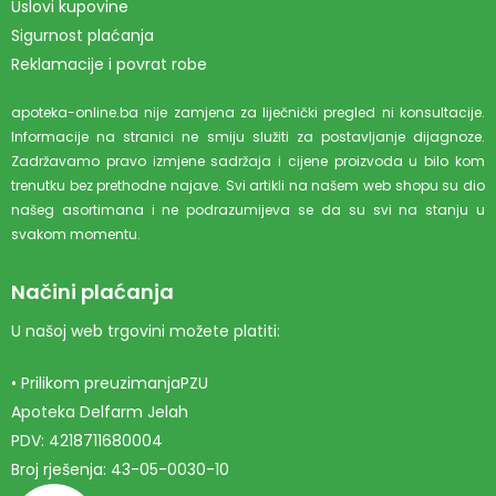
Uslovi kupovine
Sigurnost plaćanja
Reklamacije i povrat robe
apoteka-online.ba nije zamjena za liječnički pregled ni konsultacije.
Informacije na stranici ne smiju služiti za postavljanje dijagnoze.
Zadržavamo pravo izmjene sadržaja i cijene proizvoda u bilo kom
trenutku bez prethodne najave. Svi artikli na našem web shopu su dio
našeg asortimana i ne podrazumijeva se da su svi na stanju u
svakom momentu.
Načini plaćanja
U našoj web trgovini možete platiti:
• Prilikom preuzimanjaPZU
Apoteka Delfarm Jelah
PDV: 4218711680004
Broj rješenja: 43-05-0030-10