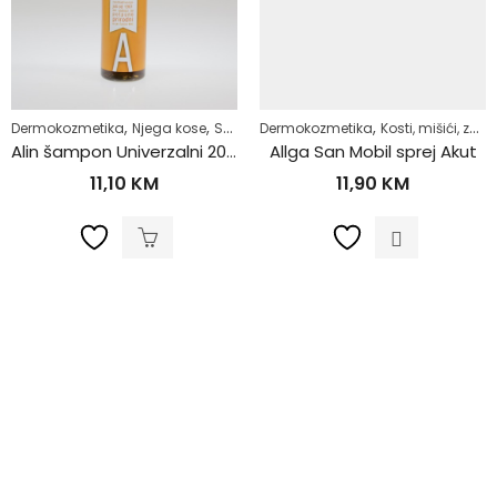
,
,
,
,
,
,
,
kože
Dermokozmetika
Sunce
Zaštita za lice
Njega kose
Zdrav život
Svakodnevna njega
Dermokozmetika
Zdrav život
Kosti, mišići, zglobovi
Alin šampon Univerzalni 200ml
Allga San Mobil sprej Akut
11,10
KM
11,90
KM
,
,
,
,
,
Njega tijela
Njega tijela
Osjetljiva i netolerantna koža
Stanje kože
Zdr