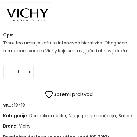
Opis:
Trenutno umiruje kožu te intenzivno hidratizira. Obogaćen
termalnom vodom Vichy koja smiruje, jača i obnavlja kožu.
Spremi proizvod
SKU:
18418
Kategorije:
Dermokozmetika
,
Njega poslije sunčanja
,
Sunce
Brand:
Vichy
Besplatna dostava za narudžbe iznad 100,00KM