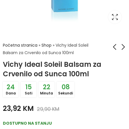
Početna stranica
»
Shop
»
Vichy Ideal Soleil
Balsam za Crvenilo od Sunca 100ml
Vichy Ideal Soleil Balsam za
Vichy DermaBlend
Vichy Capital Soleil
3D Correction 30
hidratantno mlijeko
Crvenilo od Sunca 100ml
Beige Puder 30ml
za samotamnjenje
46,90
34,90
KM
KM
lica i tijela 100 ml
24
15
22
08
Dana
Sati
Minuta
Sekundi
23,92
KM
29,90
KM
DOSTUPNO NA STANJU