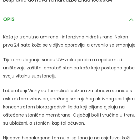
OPIS
Koža je trenutno umirena i intenzivno hidratizirana. Nakon
prva 24 sata koža se vidljivo oporavlja, a crvenilo se smanjuje.
Tijekom izlaganja suncu UV-zrake prodiru u epidermis i
uništavaju zaštitni omotač stanica kože koje postupno gube
svoju vitalnu supstanciju.
Laboratoriji Vichy su formulirali balzam za obnovu stanica s
esktraktom vrbovice, snažnog smirujućeg aktivnog sastojka i
koncentratom biorazgradivih lipida koji ciljano djeluju na
oštećene stanične membrane. Osjećaji boli i vrućine u trenu
su ublaženi, a stanični kapital očuvan.
Njegova hipoalergena formula ispitana je na osjetljivoj koži