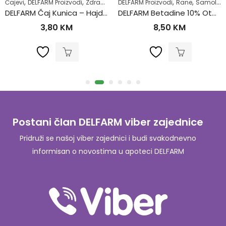
,
,
,
,
,
,
,
Čajevi
Zdrav život
DELFARM Proizvodi
Zdravlje usne šupljine
Zdrav život
DELFARM Proizvodi
Zubobolja
Rane
Samoliječenje
DELFARM Čaj Kunica – Hajdučka trava 50g
DELFARM Betadine 10% Otopina 100ml
3,80
KM
8,50
KM
Postani član DELFARM viber zajednice
Pridruži se našoj viber zajednici i budi svakodnevno
informisan o novostima u apoteci DELFARM