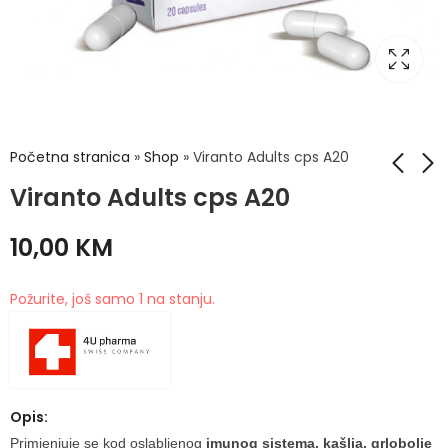
Početna stranica
»
Shop
»
Viranto Adults cps A20
Viranto Adults cps A20
Bimunal imuno sirup
Bimunal Imuno
10,00
KM
300ml
Adults kapsule 30
kapsula
39,90
KM
13,50
KM
Požurite, još samo 1 na stanju.
Opis:
Primjenjuje se kod oslabljenog
imunog sistema, kašlja, grlobolje