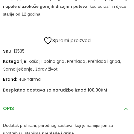
i upale sluzokože gornjih disajnih puteva
, kod odraslih i djece
starije od 12 godina.
Spremi proizvod
SKU:
13535
Kategorije:
Kašalj i bolno grlo
,
Prehlada
,
Prehlada i gripa
,
Samoliječenje
,
Zdrav život
Brand:
4UPharma
Besplatna dostava za narudžbe iznad 100,00KM
OPIS
Dodatak prehrani, prirodnog sastava, koji je namijenjen za
upotrebu u stanjima
prehlade i gripa
.