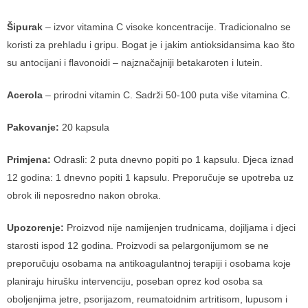
Šipurak
– izvor vitamina C visoke koncentracije. Tradicionalno se
koristi za prehladu i gripu. Bogat je i jakim antioksidansima kao što
su antocijani i flavonoidi – najznačajniji betakaroten i lutein.
Acerola
– prirodni vitamin C. Sadrži 50-100 puta više vitamina C.
Pakovanje:
20 kapsula
Primjena:
Odrasli: 2 puta dnevno popiti po 1 kapsulu. Djeca iznad
12 godina: 1 dnevno popiti 1 kapsulu. Preporučuje se upotreba uz
obrok ili neposredno nakon obroka.
Upozorenje:
Proizvod nije namijenjen trudnicama, dojiljama i djeci
starosti ispod 12 godina. Proizvodi sa pelargonijumom se ne
preporučuju osobama na antikoagulantnoj terapiji i osobama koje
planiraju hirušku intervenciju, poseban oprez kod osoba sa
oboljenjima jetre, psorijazom, reumatoidnim artritisom, lupusom i