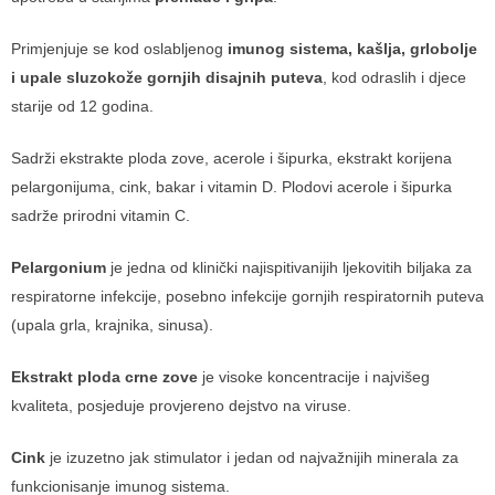
Primjenjuje se kod oslabljenog
imunog sistema, kašlja, grlobolje
i upale sluzokože gornjih disajnih puteva
, kod odraslih i djece
starije od 12 godina.
Sadrži ekstrakte ploda zove, acerole i šipurka, ekstrakt korijena
pelargonijuma, cink, bakar i vitamin D. Plodovi acerole i šipurka
sadrže prirodni vitamin C.
Pelargonium
je jedna od klinički najispitivanijih ljekovitih biljaka za
respiratorne infekcije, posebno infekcije gornjih respiratornih puteva
(upala grla, krajnika, sinusa).
Ekstrakt ploda crne zove
je visoke koncentracije i najvišeg
kvaliteta, posjeduje provjereno dejstvo na viruse.
Cink
je izuzetno jak stimulator i jedan od najvažnijih minerala za
funkcionisanje imunog sistema.