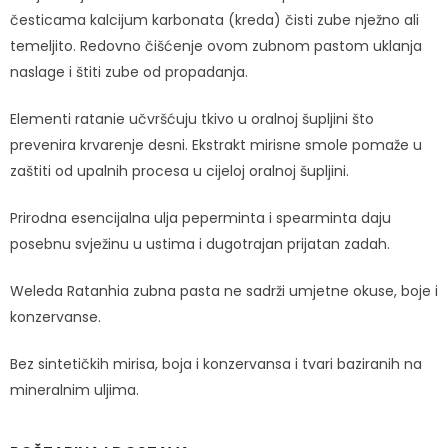
česticama kalcijum karbonata (kreda) čisti zube nježno ali
temeljito. Redovno čišćenje ovom zubnom pastom uklanja
naslage i štiti zube od propadanja.
Elementi ratanie učvršćuju tkivo u oralnoj šupljini što
prevenira krvarenje desni. Ekstrakt mirisne smole pomaže u
zaštiti od upalnih procesa u cijeloj oralnoj šupljini.
Prirodna esencijalna ulja peperminta i spearminta daju
posebnu svježinu u ustima i dugotrajan prijatan zadah.
Weleda Ratanhia zubna pasta ne sadrži umjetne okuse, boje i
konzervanse.
Bez sintetičkih mirisa, boja i konzervansa i tvari baziranih na
mineralnim uljima.