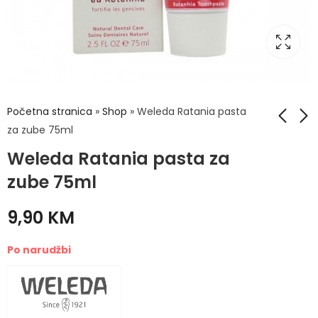
Početna stranica
»
Shop
»
Weleda Ratania pasta
za zube 75ml
Weleda Ratania pasta za
Weleda Puter Skin
Weleda šampon i
Food 150ml
losion Neven 200ml
zube 75ml
33,50
17,50
KM
KM
9,90
KM
Po narudžbi