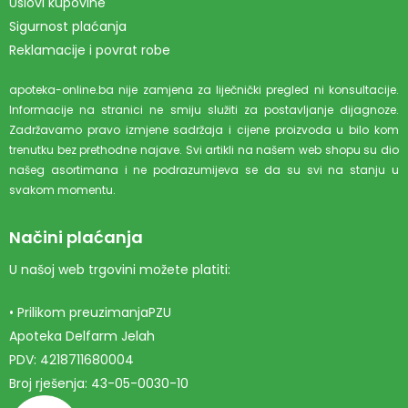
Uslovi kupovine
Sigurnost plaćanja
Reklamacije i povrat robe
apoteka-online.ba nije zamjena za liječnički pregled ni konsultacije.
Informacije na stranici ne smiju služiti za postavljanje dijagnoze.
Zadržavamo pravo izmjene sadržaja i cijene proizvoda u bilo kom
trenutku bez prethodne najave. Svi artikli na našem web shopu su dio
našeg asortimana i ne podrazumijeva se da su svi na stanju u
svakom momentu.
Načini plaćanja
U našoj web trgovini možete platiti:
• Prilikom preuzimanjaPZU
Apoteka Delfarm Jelah
PDV: 4218711680004
Broj rješenja: 43-05-0030-10