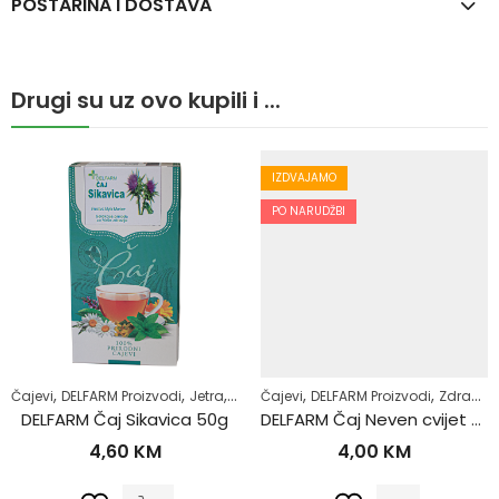
POŠTARINA I DOSTAVA
Drugi su uz ovo kupili i ...
IZDVAJAMO
PO NARUDŽBI
,
,
,
,
,
,
Čajevi
DELFARM Proizvodi
Jetra
Samoliječenje
Čajevi
DELFARM Proizvodi
Zdrav život
Zdrav život
DELFARM Čaj Sikavica 50g
DELFARM Čaj Neven cvijet 50g
4,60
KM
4,00
KM