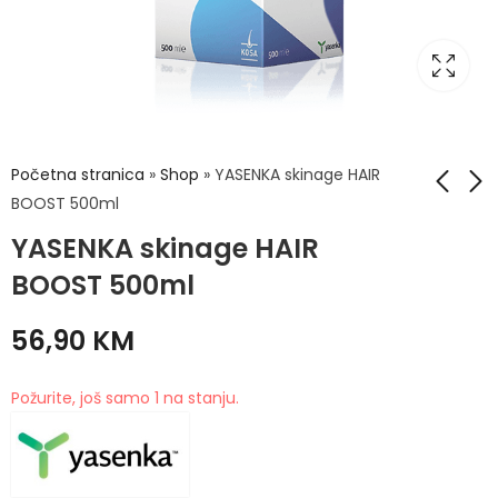
Početna stranica
»
Shop
»
YASENKA skinage HAIR
BOOST 500ml
YASENKA skinage HAIR
YASENKA skinage
Bioderma Atoderm
COLLAGEN POWDER
intensive eye 100ml
BOOST 500ml
100g
38,90
KM
39,90
KM
56,90
KM
Požurite, još samo 1 na stanju.