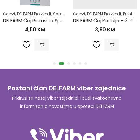
,
,
,
,
,
,
,
,
Čajevi
Zdrav život
DELFARM Proizvodi
Žensko zdravlje
Samoliječenje
Čajevi
Šećerna bolest-dijabetes
DELFARM Proizvodi
Prehlada i gripa
Zdra
DELFARM Čaj Piskavica Sjeme 50g
DELFARM Čaj Kadulja – Žalfija 50g
4,50
KM
3,80
KM
Postani član DELFARM viber zajednice
Pridruži se našoj viber zajednici i budi svakodnevno
informisan o novostima u apoteci DELFARM