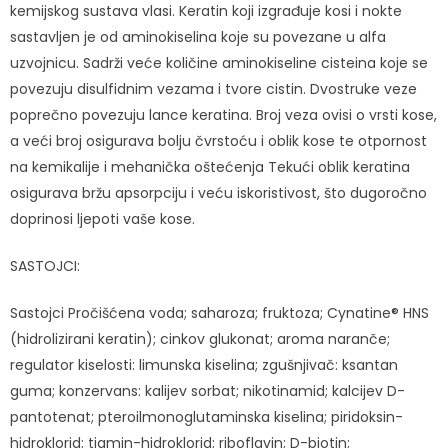
kemijskog sustava vlasi. Keratin koji izgrađuje kosi i nokte
sastavljen je od aminokiselina koje su povezane u alfa
uzvojnicu. Sadrži veće količine aminokiseline cisteina koje se
povezuju disulfidnim vezama i tvore cistin. Dvostruke veze
poprečno povezuju lance keratina. Broj veza ovisi o vrsti kose,
a veći broj osigurava bolju čvrstoću i oblik kose te otpornost
na kemikalije i mehanička oštećenja Tekući oblik keratina
osigurava bržu apsorpciju i veću iskoristivost, što dugoročno
doprinosi ljepoti vaše kose.
SASTOJCI:
Sastojci Pročišćena voda; saharoza; fruktoza; Cynatine® HNS
(hidrolizirani keratin); cinkov glukonat; aroma naranče;
regulator kiselosti: limunska kiselina; zgušnjivač: ksantan
guma; konzervans: kalijev sorbat; nikotinamid; kalcijev D-
pantotenat; pteroilmonoglutaminska kiselina; piridoksin-
hidroklorid; tiamin-hidroklorid; riboflavin; D-biotin;