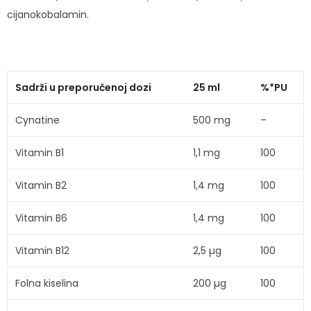
cijanokobalamin.
Sadrži u preporučenoj dozi
25 ml
%*PU
Cynatine
500 mg
–
Vitamin B1
1,1 mg
100
Vitamin B2
1,4 mg
100
Vitamin B6
1,4 mg
100
Vitamin B12
2,5 µg
100
Folna kiselina
200 µg
100