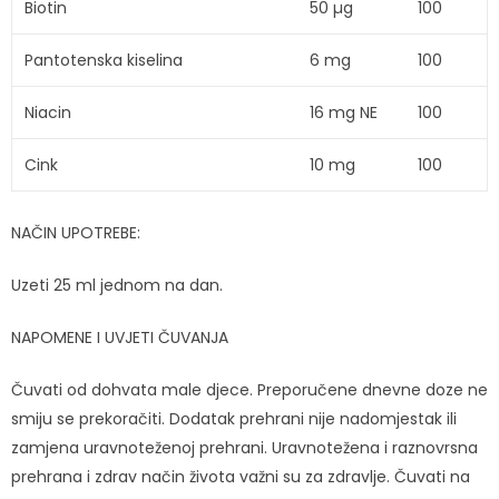
Biotin
50 µg
100
Pantotenska kiselina
6 mg
100
Niacin
16 mg NE
100
Cink
10 mg
100
NAČIN UPOTREBE:
Uzeti 25 ml jednom na dan.
NAPOMENE I UVJETI ČUVANJA
Čuvati od dohvata male djece. Preporučene dnevne doze ne
smiju se prekoračiti. Dodatak prehrani nije nadomjestak ili
zamjena uravnoteženoj prehrani. Uravnotežena i raznovrsna
prehrana i zdrav način života važni su za zdravlje. Čuvati na