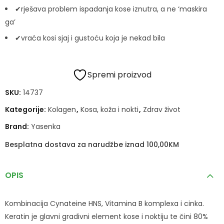
✔rješava problem ispadanja kose iznutra, a ne ‘maskira
ga’
✔vraća kosi sjaj i gustoću koja je nekad bila
Spremi proizvod
SKU:
14737
Kategorije:
Kolagen
,
Kosa, koža i nokti
,
Zdrav život
Brand:
Yasenka
Besplatna dostava za narudžbe iznad 100,00KM
OPIS
Kombinacija Cynateine HNS, Vitamina B komplexa i cinka.
Keratin je glavni gradivni element kose i noktiju te čini 80%