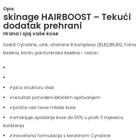
Opis:
skinage HAIRBOOST – Tekući
dodatak prehrani
Hrana i sjaj vaše kose
Sadrži Cynatine, cink, vitamine B komplexa (B1,B2,B6,B12, Folna
kiselina, biotin, pantotenska kiselina i niacin.
✔jača strukturu vlasi
✔rezultati potvrđeni kliničkim ispitivanjem
✔potiče rast nove mlade kose
✔smanjuje opadanje kose do 50% u prvih 3 mjeseca
korištenja
✔inovativna formulacija s keratinom Cynatine