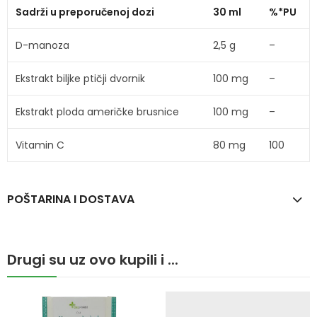
Sadrži u preporučenoj dozi
30 ml
%*PU
D-manoza
2,5 g
–
Ekstrakt biljke ptičji dvornik
100 mg
–
Ekstrakt ploda američke brusnice
100 mg
–
Vitamin C
80 mg
100
POŠTARINA I DOSTAVA
Drugi su uz ovo kupili i ...