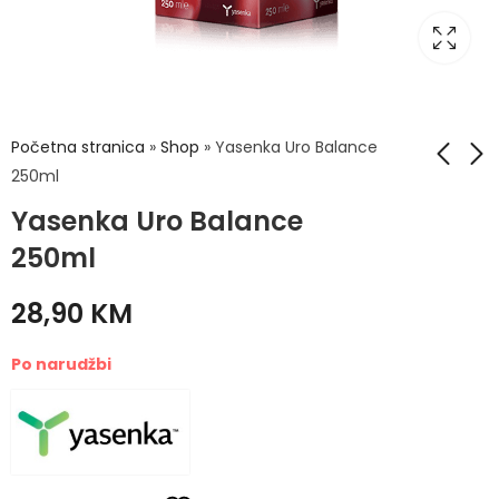
Početna stranica
»
Shop
»
Yasenka Uro Balance
250ml
Yasenka Uro Balance
Nose cleaner
MAXIVITA Menomaxi
Adapter za ispiranje
vegetarijanske caps
250ml
nosa 2 komada
a30
6,70
15,50
KM
KM
28,90
KM
Po narudžbi