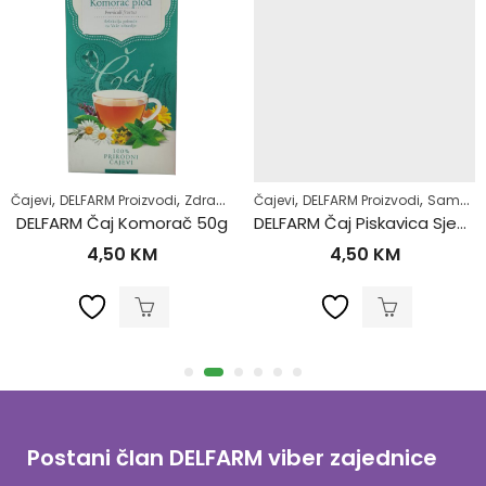
,
,
,
,
,
,
Čajevi
Samoliječenje
DELFARM Proizvodi
Zdrav život
Zdrav život
Čajevi
DELFARM Proizvodi
Samoliječenje
DELFARM Čaj Komorač 50g
DELFARM Čaj Piskavica Sjeme 50g
4,50
KM
4,50
KM
Postani član DELFARM viber zajednice