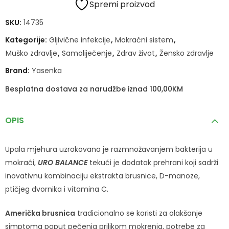
Spremi proizvod
SKU:
14735
Kategorije:
Gljivične infekcije
,
Mokraćni sistem
,
Muško zdravlje
,
Samoliječenje
,
Zdrav život
,
Žensko zdravlje
Brand:
Yasenka
Besplatna dostava za narudžbe iznad 100,00KM
OPIS
Upala mjehura uzrokovana je razmnožavanjem bakterija u
mokraći,
URO BALANCE
tekući je dodatak prehrani koji sadrži
inovativnu kombinaciju ekstrakta brusnice, D-manoze,
ptičjeg dvornika i vitamina C.
Američka brusnica
tradicionalno se koristi za olakšanje
simptoma poput pečenja prilikom mokrenja, potrebe za