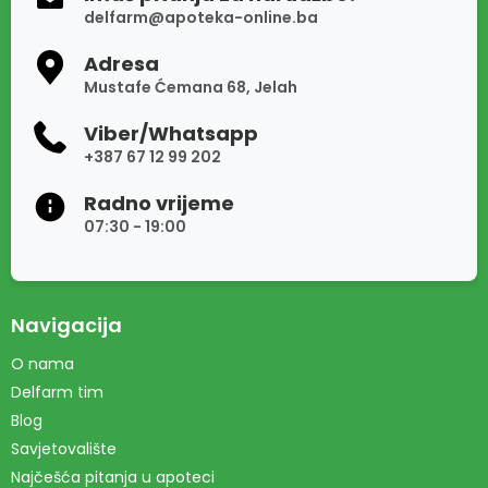
delfarm@apoteka-online.ba
Adresa
Mustafe Ćemana 68, Jelah
Viber/Whatsapp
+387 67 12 99 202
Radno vrijeme
07:30 - 19:00
Navigacija
O nama
Delfarm tim
Blog
Savjetovalište
Najčešća pitanja u apoteci