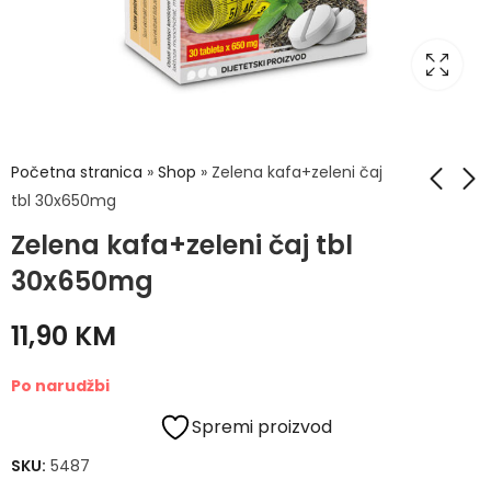
Početna stranica
»
Shop
»
Zelena kafa+zeleni čaj
tbl 30x650mg
Zelena kafa+zeleni čaj tbl
Zelenousna školjka
Zglobex caps a12
caps a90 ZeinPharm
30x650mg
14,00
KM
26,50
KM
11,90
KM
Po narudžbi
Spremi proizvod
SKU:
5487