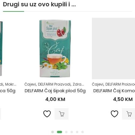
Drugi su uz ovo kupili i ...
,
,
,
,
,
,
Čajevi
Samoliječenje
DELFARM Proizvodi
Zdrav život
Zdrav život
Čajevi
DELFARM Proizvodi
Zdrav život
DELFARM Čaj šipak plod 50g
DELFARM Čaj Komorač 50g
4,00
KM
4,50
KM