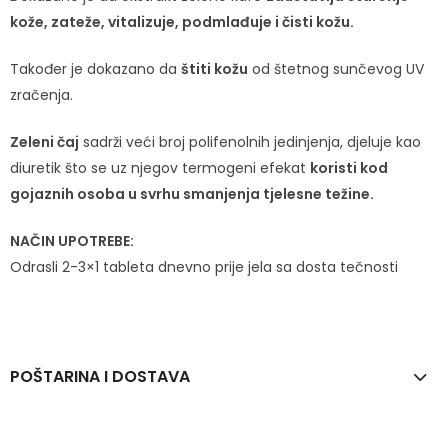
kože, zateže, vitalizuje, podmlađuje i čisti kožu.
Također je dokazano da
štiti kožu
od štetnog sunčevog UV
zračenja.
Zeleni čaj
sadrži veći broj polifenolnih jedinjenja, djeluje kao
diuretik što se uz njegov termogeni efekat
koristi kod
gojaznih osoba u svrhu smanjenja tjelesne težine.
NAČIN UPOTREBE:
Odrasli 2-3×1 tableta dnevno prije jela sa dosta tečnosti
POŠTARINA I DOSTAVA