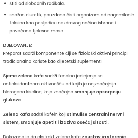
štiti od slobodnih radikala,
snažan diuretik, pouzdano čisti organizam od nagomilanih
toksina kao posljedicu nezdravog načina ishrane i
povećane tjelesne mase.
DJELOVANJE:
Preparat sadrži komponente čiji se fiziološki aktivni principi
tradicionalno koriste kao dijetetski suplementi.
Sjeme zelene kafe
sadrži fenolna jedinjenja sa
antioksidantnom aktivnošću od kojih je najznačajnija
hlorogena kiselina, koja značajno
smanjuje apsorpciju
glukoze
.
Zelena kafa
sadrži kofein koji
stimuliše centralni nervni
sistem, smanjuje apetit i izaziva osećaj sitosti.
Dokazano je da ekstrakt zelene kafe
zaustavlja starenje