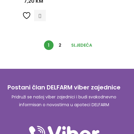
7,20
KM
1
2
SLJEDEĆA
Postani član DELFARM viber zajednice
Pridruži se našoj viber zajednici i budi svakodnevno
informisan o novostima u apoteci DELFARM