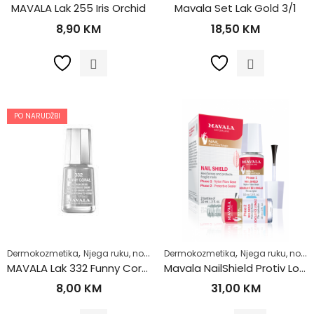
MAVALA Lak 255 Iris Orchid
Mavala Set Lak Gold 3/1
8,90
KM
18,50
KM
PO NARUDŽBI
,
,
,
,
Dermokozmetika
Njega ruku, noktiju i stopala
Dermokozmetika
Njega tijela
Njega ruku, noktiju i stopala
Zdrav život
MAVALA Lak 332 Funny Coral
Mavala NailShield Protiv Lomljenja Noktiju 2x10ml 13343
8,00
KM
31,00
KM