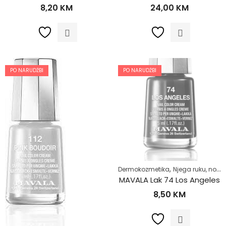
8,20
KM
24,00
KM
PO NARUDŽBI
PO NARUDŽBI
,
Dermokozmetika
Njega ruku, noktiju i stopala
MAVALA Lak 74 Los Angeles
8,50
KM