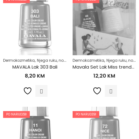
,
,
,
,
Dermokozmetika
Njega ruku, noktiju i stopala
Dermokozmetika
Njega tijela
Njega ruku, noktiju i stopala
Zdrav život
MAVALA Lak 303 Bali
Mavala Set Lak Miss trendy 48 – 49
8,20
KM
12,20
KM
PO NARUDŽBI
PO NARUDŽBI