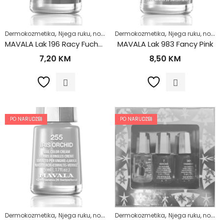
,
,
,
,
Dermokozmetika
Njega ruku, noktiju i stopala
Dermokozmetika
Njega tijela
Njega ruku, noktiju i stopala
Zdrav život
MAVALA Lak 196 Racy Fuchsia
MAVALA Lak 983 Fancy Pink
7,20
KM
8,50
KM
PO NARUDŽBI
PO NARUDŽBI
,
,
,
,
Dermokozmetika
Njega ruku, noktiju i stopala
Dermokozmetika
Njega tijela
Njega ruku, noktiju i stopala
Zdrav život