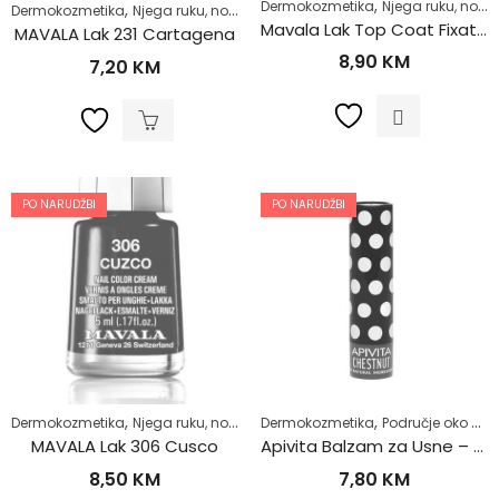
,
Dermokozmetika
Njega ruku, noktiju i stopala
,
,
,
Dermokozmetika
Njega ruku, noktiju i stopala
Njega tijela
Zdrav život
Mavala Lak Top Coat Fixator
MAVALA Lak 231 Cartagena
8,90
KM
7,20
KM
PO NARUDŽBI
PO NARUDŽBI
,
,
,
,
Dermokozmetika
Njega ruku, noktiju i stopala
Dermokozmetika
Njega tijela
Područje oko očiju i usana
Zdrav život
MAVALA Lak 306 Cusco
Apivita Balzam za Usne – Kesten 4.4g 162467
8,50
KM
7,80
KM