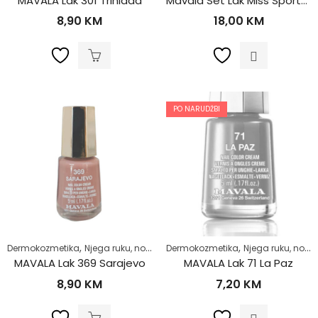
MAVALA Lak 301 Trinidad
Mavala Set Lak Miss Sporty 2/1 980 – 981
8,90
KM
18,00
KM
PO NARUDŽBI
,
,
,
Dermokozmetika
Njega ruku, noktiju i stopala
Dermokozmetika
Zdrav život
Njega ruku, noktiju i stopala
MAVALA Lak 369 Sarajevo
MAVALA Lak 71 La Paz
8,90
KM
7,20
KM