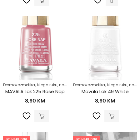
,
,
,
,
Dermokozmetika
Njega ruku, noktiju i stopala
Dermokozmetika
Njega tijela
Njega ruku, noktiju i stopala
Zdrav život
MAVALA Lak 225 Rose Nap
Mavala Lak 49 White
8,90
KM
8,90
KM
PO NARUDŽBI
PO NARUDŽBI