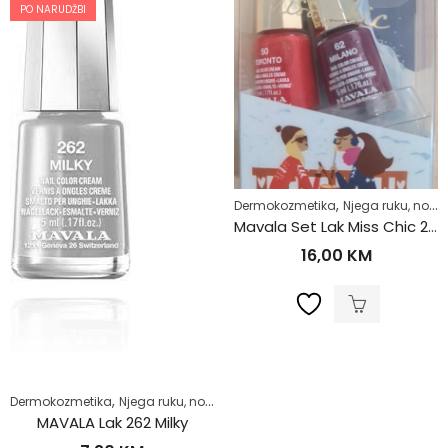
PO NARUDŽBI
,
Dermokozmetika
Njega ruku, noktiju i stopala
Mavala Set Lak Miss Chic 2/1 50 – 62
16,00
KM
,
,
,
Dermokozmetika
Njega ruku, noktiju i stopala
Njega tijela
Zdrav život
MAVALA Lak 262 Milky