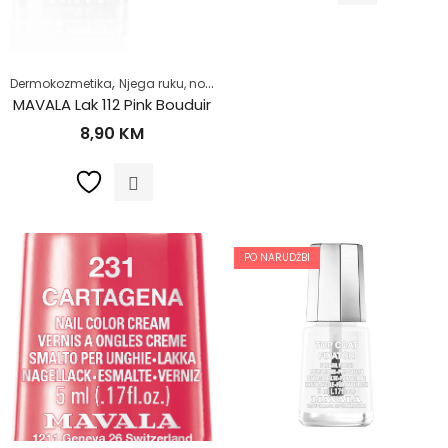
,
,
,
Dermokozmetika
Njega ruku, noktiju i stopala
Njega tijela
Zdrav život
MAVALA Lak 112 Pink Bouduir
8,90
KM
PO NARUDŽBI