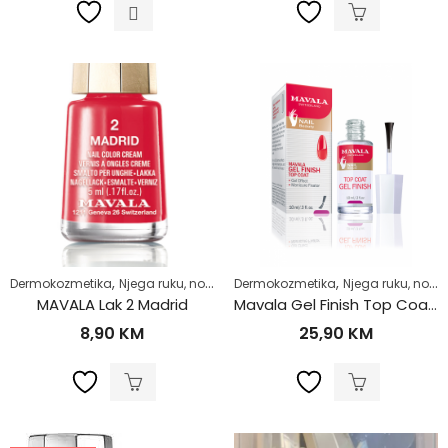
,
,
,
,
Dermokozmetika
Njega ruku, noktiju i stopala
Dermokozmetika
Njega tijela
Njega ruku, noktiju i stopala
Zdrav život
MAVALA Lak 2 Madrid
Mavala Gel Finish Top Coat 10ml
8,90
KM
25,90
KM