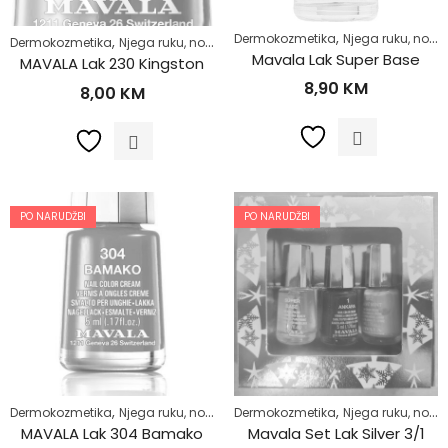
,
Dermokozmetika
Njega ruku, noktiju i stopala
,
,
,
Dermokozmetika
Njega ruku, noktiju i stopala
Njega tijela
Zdrav život
Mavala Lak Super Base
MAVALA Lak 230 Kingston
8,90
KM
8,00
KM
PO NARUDŽBI
PO NARUDŽBI
,
,
,
,
Dermokozmetika
Njega ruku, noktiju i stopala
Dermokozmetika
Njega tijela
Njega ruku, noktiju i stopala
Zdrav život
MAVALA Lak 304 Bamako
Mavala Set Lak Silver 3/1