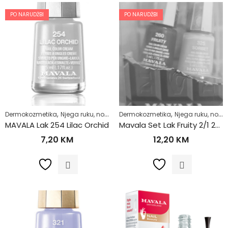
PO NARUDŽBI
PO NARUDŽBI
,
,
,
,
Dermokozmetika
Njega ruku, noktiju i stopala
Dermokozmetika
Njega tijela
Njega ruku, noktiju i stopala
Zdrav život
MAVALA Lak 254 Lilac Orchid
Mavala Set Lak Fruity 2/1 260 – 325
7,20
KM
12,20
KM