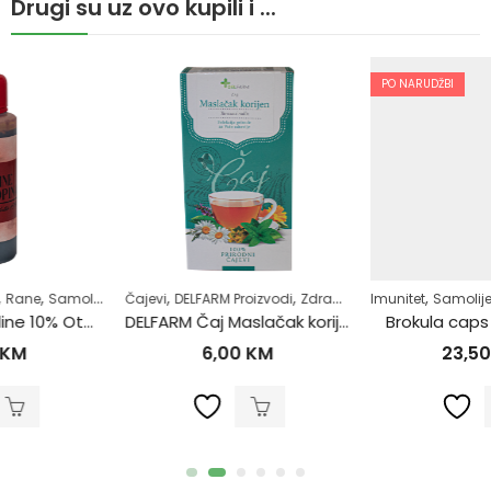
Drugi su uz ovo kupili i ...
PO NARUDŽBI
,
,
,
,
,
Čajevi
Zdrav život
DELFARM Proizvodi
Zdrav život
Imunitet
Samoliječenje
Zdrav život
DELFARM Čaj Maslačak korijen 50g
Brokula caps 80x400mg
6,00
KM
23,50
KM