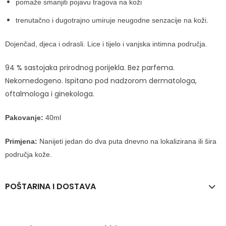
pomaže smanjiti pojavu tragova na koži
trenutačno i dugotrajno umiruje neugodne senzacije na koži.
Dojenčad, djeca i odrasli. Lice i tijelo i vanjska intimna područja.
94 % sastojaka prirodnog porijekla. Bez parfema.
Nekomedogeno. Ispitano pod nadzorom dermatologa,
oftalmologa i ginekologa.
Pakovanje:
40ml
Primjena:
Nanijeti jedan do dva puta dnevno na lokalizirana ili šira
područja kože.
POŠTARINA I DOSTAVA