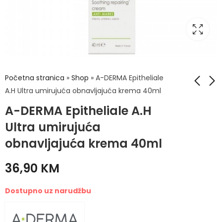
Početna stranica
»
Shop
»
A-DERMA Epitheliale
A.H Ultra umirujuća obnavljajuća krema 40ml
A-DERMA Epitheliale A.H
ADERMA
A-DERMA Epitheliale
DERMALIBOUR+ cica
A.H Ultra zaštitna
Ultra umirujuća
krema 15ml
obnavljajuća krema
14,00
41,90
KM
KM
obnavljajuća krema 40ml
SPF50+ 40ml
36,90
KM
Dostupno uz narudžbu