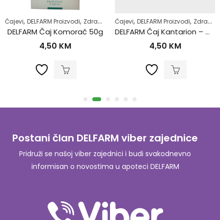
,
,
,
,
Čajevi
DELFARM Proizvodi
Zdrav život
Čajevi
DELFARM Proizvodi
Zdrav život
DELFARM Čaj Komorač 50g
DELFARM Čaj Kantarion – Gospina trava 50g
4,50
KM
4,50
KM
Postani član DELFARM viber zajednice
Pridruži se našoj viber zajednici i budi svakodnevno
informisan o novostima u apoteci DELFARM