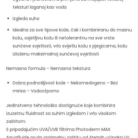
teksturi laganoj kao voda
Izgleda suho
Idealna za sve tipove kože, čak i kombiniranu do masnu
kožu, osjetljivu kožu ili netolerantnu na sve vrste
sunčeve svjetlosti, vrlo svijetlu kožu s pjegicama, kožu
izloženu maksimalnoj sunčevoj svjetlosti
Nemasna formula – Nemasna tekstura
Dobra podnošljivost kože – Nekomedogeno – Bez
mirisa – Vodootporno
Jedinstveno tehnološko dostignuće koje kombinira
izuzetnu fluidnost sa suhim izgledom i vrlo visokom
zaštitom.
S pripadajućim UVA/UVB filtrima Photoderm MAX
Aquafluide pruža optimalnu zaštitu od štetnih učinaka UV