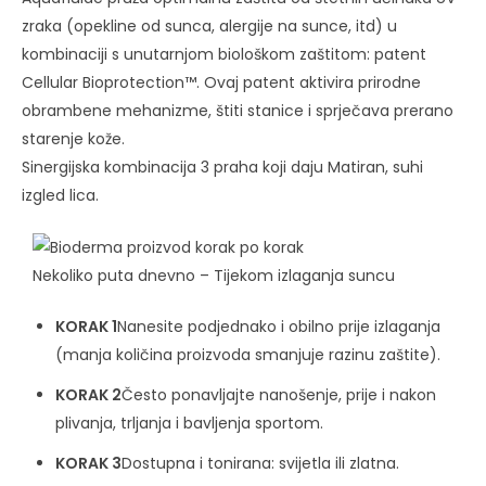
zraka (opekline od sunca, alergije na sunce, itd) u
kombinaciji s unutarnjom biološkom zaštitom: patent
Cellular Bioprotection™. Ovaj patent aktivira prirodne
obrambene mehanizme, štiti stanice i sprječava prerano
starenje kože.
Sinergijska kombinacija 3 praha koji daju Matiran, suhi
izgled lica.
Nekoliko puta dnevno – Tijekom izlaganja suncu
KORAK 1
Nanesite podjednako i obilno prije izlaganja
(manja količina proizvoda smanjuje razinu zaštite).
KORAK 2
Često ponavljajte nanošenje, prije i nakon
plivanja, trljanja i bavljenja sportom.
KORAK 3
Dostupna i tonirana: svijetla ili zlatna.