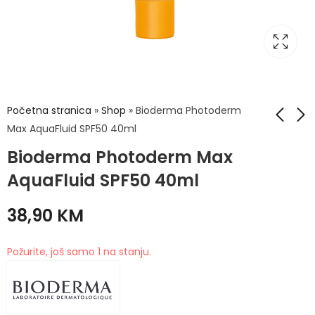
Početna stranica
»
Shop
»
Bioderma Photoderm
Max AquaFluid SPF50 40ml
Bioderma Photoderm Max
Bioderma
Bioderma
Photoderm M
Photoderm Spot-
AquaFluid SPF50 40ml
Tamna Tonirana
Age Gel-Krema
37,50
42,50
KM
KM
krema SPF50 40ml
SPF50 40ml
38,90
KM
Požurite, još samo 1 na stanju.