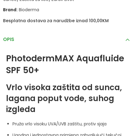
Brand:
Bioderma
Besplatna dostava za narudžbe iznad 100,00KM
OPIS
Photoderm
MAX Aquafluide
SPF 50+
Vrlo visoka zaštita od sunca,
lagana poput vode, suhog
izgleda
Pruža vrlo visoku UVA/UVB zaštitu, protiv sjaja
Ugodna i jednostavna primjena zahvaljujući tekućoj