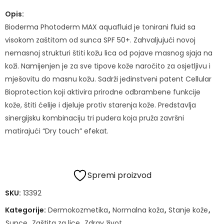
Opis:
Bioderma Photoderm MAX aquafluid je tonirani fluid sa
visokom zaštitom od sunca SPF 50+. Zahvaljujući novoj
nemasnoj strukturi štiti kožu lica od pojave masnog sjaja na
koži. Namijenjen je za sve tipove kože naročito za osjetljivu i
mješovitu do masnu kožu. Sadrži jedinstveni patent Cellular
Bioprotection koji aktivira prirodne odbrambene funkcije
kože, štiti ćelije i djeluje protiv starenja kože. Predstavlja
sinergijsku kombinaciju tri pudera koja pruža završni
matirajući “Dry touch” efekat.
Spremi proizvod
SKU:
13392
Kategorije:
Dermokozmetika
,
Normalna koža
,
Stanje kože
,
Sunce
,
Zaštita za lice
,
Zdrav život