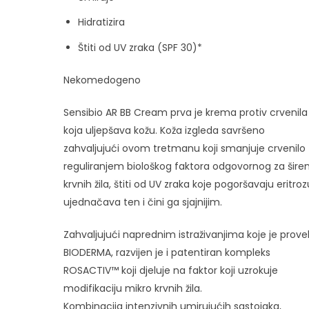
Hidratizira
Štiti od UV zraka (SPF 30)*
Nekomedogeno
Sensibio AR BB Cream prva je krema protiv crvenila
koja uljepšava kožu. Koža izgleda savršeno
zahvaljujući ovom tretmanu koji smanjuje crvenilo
reguliranjem biološkog faktora odgovornog za širen
krvnih žila, štiti od UV zraka koje pogoršavaju eritroz
ujednačava ten i čini ga sjajnijim.
Zahvaljujući naprednim istraživanjima koje je prove
BIODERMA, razvijen je i patentiran kompleks
ROSACTIV™ koji djeluje na faktor koji uzrokuje
modifikaciju mikro krvnih žila.
Kombinacija intenzivnih umirujućih sastojaka,