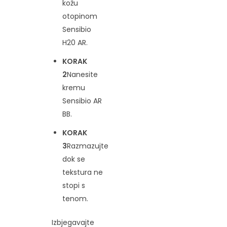
kožu
otopinom
Sensibio
H20 AR.
KORAK
2
Nanesite
kremu
Sensibio AR
BB.
KORAK
3
Razmazujte
dok se
tekstura ne
stopi s
tenom.
Izbjegavajte