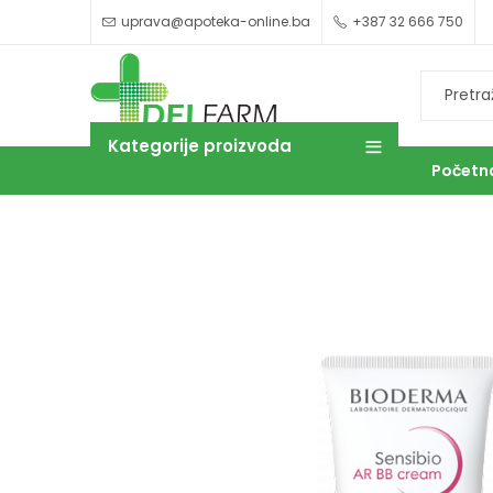
uprava@apoteka-online.ba
+387 32 666 750
Kategorije proizvoda
Početn
OUTLET