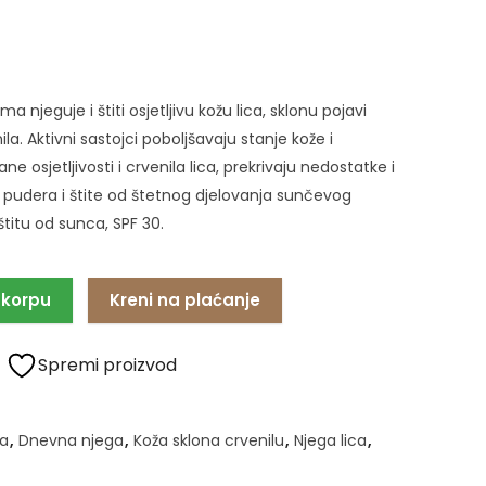
 njeguje i štiti osjetljivu kožu lica, sklonu pojavi
la. Aktivni sastojci poboljšavaju stanje kože i
e osjetljivosti i crvenila lica, prekrivaju nedostatke i
 pudera i štite od štetnog djelovanja sunčevog
titu od sunca, SPF 30.
 korpu
Kreni na plaćanje
Spremi proizvod
a
,
Dnevna njega
,
Koža sklona crvenilu
,
Njega lica
,