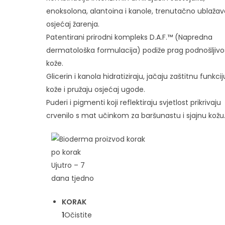
enoksolona, alantoina i kanole, trenutačno ublažav
osjećaj žarenja.
Patentirani prirodni kompleks D.A.F.™ (Napredna
dermatološka formulacija) podiže prag podnošljivo
kože.
Glicerin i kanola hidratiziraju, jačaju zaštitnu funkcij
kože i pružaju osjećaj ugode.
Puderi i pigmenti koji reflektiraju svjetlost prikrivaju
crvenilo s mat učinkom za baršunastu i sjajnu kožu
Ujutro – 7
dana tjedno
KORAK
1
Očistite