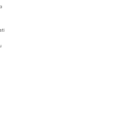
a
sti
u
.