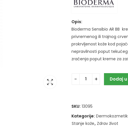
Opis:
Bioderma Sensibio AR BB krema
privremenog ili trajnog crveni
prokrvljenost kože kod pojačan
nepravilnosti poput tekućeg
zračenja poput kreme za zaš
Dodaj u
SKU:
13095
Kategorije:
Dermokozmetik
Stanje kože
,
Zdrav život