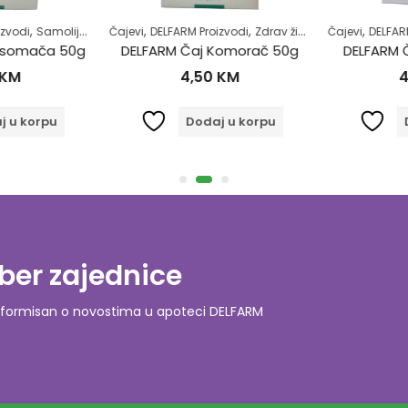
,
,
,
,
,
,
zvodi
Samoliječenje
Čajevi
Zdrav život
DELFARM Proizvodi
Žensko zdravlje
Zdrav život
Čajevi
DELFARM
usomača 50g
DELFARM Čaj Komorač 50g
DELFARM Č
KM
4,50
KM
4
 u korpu
Dodaj u korpu
D
ber zajednice
o informisan o novostima u apoteci DELFARM