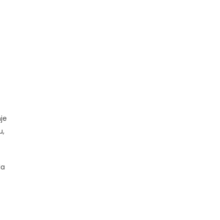
je
u,
la