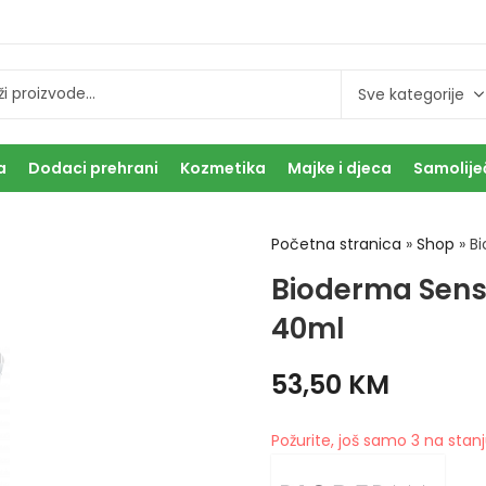
a
Dodaci prehrani
Kozmetika
Majke i djeca
Samolije
Početna stranica
»
Shop
»
B
Bioderma Sens
40ml
53,50
KM
Požurite, još samo 3 na stanj