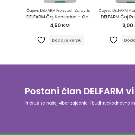
,
,
,
,
,
e
Zdrav život
Zdrav život
Čajevi
DELFARM Proizvodi
Zdrav život
Čajevi
DELFARM Proi
DELFARM Čaj Maslačak korijen 50g
DELFARM Čaj Kantarion – Gospina trava 50g
DELFARM Čaj R
4,50
KM
3,00
orpu
Dodaj u korpu
Dodaj
Postani član DELFARM vi
Pridruži se našoj viber zajednici i budi svakodnevn