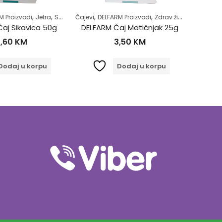
,
,
,
,
,
,
 Proizvodi
Jetra
Samoliječenje
Čajevi
DELFARM Proizvodi
Zdrav život
Zdrav život
Imunitet
aj Sikavica 50g
DELFARM Čaj Matičnjak 25g
Brok
,60
KM
3,50
KM
odaj u korpu
Dodaj u korpu