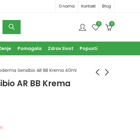
O nama
Kontakt
Blog
0
0
čenje
Pomagala
Zdrav život
Popusti
ioderma Sensibio AR BB Krema 40ml
ibio AR BB Krema
Bioderma Sebium
Bioderma Sensibio
Pore Refiner krema
AR Krema 40ml
30ml
43,90
KM
36,90
KM
u.