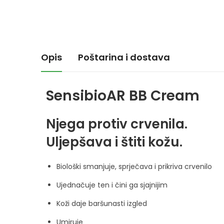
Opis
Poštarina i dostava
Sensibio
AR BB Cream
Njega protiv crvenila.
Uljepšava i štiti kožu.
Biološki smanjuje, sprječava i prikriva crvenilo
Ujednačuje ten i čini ga sjajnijim
Koži daje baršunasti izgled
Umiruje