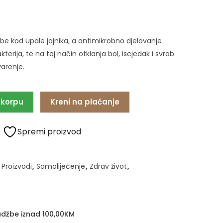
e kod upale jajnika, a antimikrobno djelovanje
rija, te na taj način otklanja bol, iscjedak i svrab.
varenje.
 korpu
Kreni na plaćanje
Spremi proizvod
Proizvodi
,
Samoliječenje
,
Zdrav život
,
džbe iznad 100,00KM