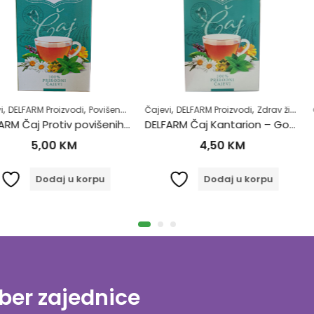
,
,
,
,
,
,
zvodi
Povišene masnoće u krvi
Čajevi
DELFARM Proizvodi
Samoliječenje
Zdrav život
Zdrav život
Čajevi
DELFARM
DELFARM Čaj Protiv povišenih masnoća 50g
DELFARM Čaj Kantarion – Gospina trava 50g
DELFARM Č
KM
4,50
KM
4
 u korpu
Dodaj u korpu
D
ber zajednice