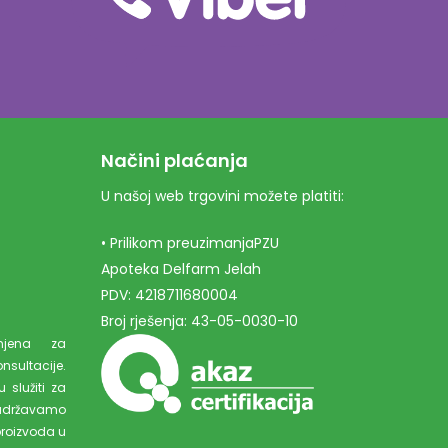
Načini plaćanja
U našoj web trgovini možete platiti:
• Prilikom preuzimanjaPZU
Apoteka Delfarm Jelah
PDV: 4218711680004
Broj rješenja: 43-05-0030-10
amjena za
ultacije.
 služiti za
adržavamo
proizvoda u