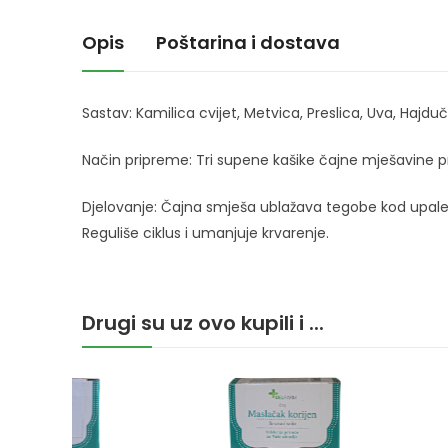
Opis
Poštarina i dostava
Sastav: Kamilica cvijet, Metvica, Preslica, Uva, Hajd
Način pripreme: Tri supene kašike čajne mješavine preli
Djelovanje: Čajna smješa ublažava tegobe kod upale ja
Reguliše ciklus i umanjuje krvarenje.
Drugi su uz ovo kupili i ...