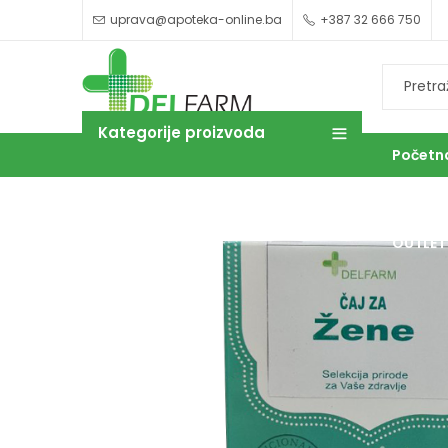
uprava@apoteka-online.ba
+387 32 666 750
Kategorije proizvoda
Početn
OUTLET