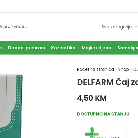
a
Dodaci prehrani
Kozmetika
Majke i djeca
Samolije
Početna stranica
»
Shop
»
D
DELFARM Čaj z
4,50
KM
DOSTUPNO NA STANJU