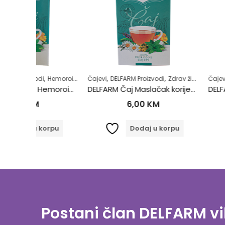
,
,
,
,
,
,
Hemoroidi
Samoliječenje
Čajevi
DELFARM Proizvodi
Zdrav život
Zdrav život
Čajevi
DELFARM Proi
DELFARM Čaj Protiv Hemoroida 50g
DELFARM Čaj Maslačak korijen 50g
6,00
KM
5,00
orpu
Dodaj u korpu
Dodaj
Postani član DELFARM vi