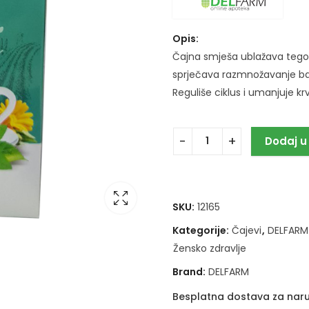
Opis:
Čajna smješa ublažava tegob
sprječava razmnožavanje bakte
Reguliše ciklus i umanjuje kr
Dodaj u
SKU:
12165
Kategorije:
Čajevi
,
DELFARM 
Žensko zdravlje
Brand:
DELFARM
Besplatna dostava za naru