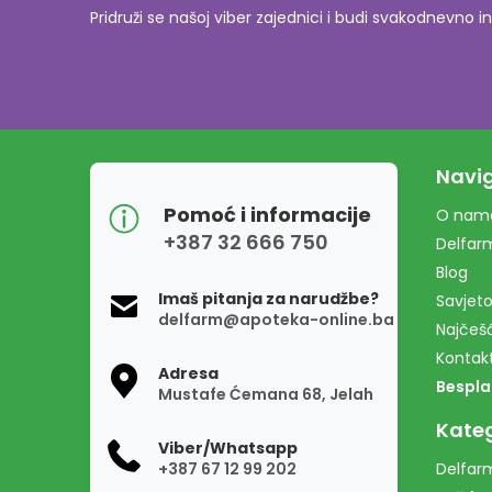
Pridruži se našoj viber zajednici i budi svakodnevn
Navig
Pomoć i informacije
O nam
+387 32 666 750
Delfar
Blog
Imaš pitanja za narudžbe?
Savjeto
delfarm@apoteka-online.ba
Najčešć
Kontak
Adresa
Bespla
Mustafe Ćemana 68, Jelah
Kateg
Viber/Whatsapp
+387 67 12 99 202
Delfarm