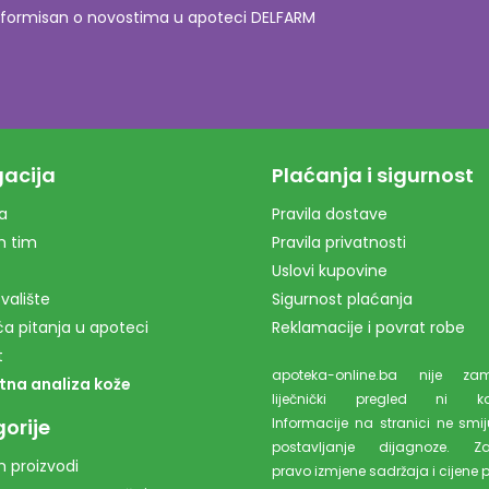
o informisan o novostima u apoteci DELFARM
acija
Plaćanja i sigurnost
a
Pravila dostave
m tim
Pravila privatnosti
Uslovi kupovine
valište
Sigurnost plaćanja
a pitanja u apoteci
Reklamacije i povrat robe
t
apoteka-online.ba nije z
tna analiza kože
liječnički pregled ni kons
orije
Informacije na stranici ne smiju
postavljanje dijagnoze. Z
 proizvodi
pravo izmjene sadržaja i cijene 