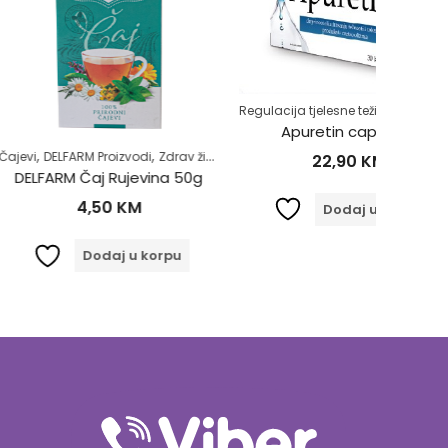
,
Regulacija tjelesne težine
Zdrav život
Apuretin caps a30
,
,
 Proizvodi
Zdrav život
Čajevi
DE
22,90
KM
aj Rujevina 50g
DELFAR
,50
KM
Dodaj u korpu
odaj u korpu