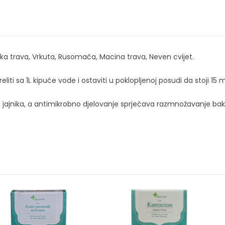
učka trava, Vrkuta, Rusomača, Macina trava, Neven cvijet.
ti sa 1L kipuće vode i ostaviti u poklopljenoj posudi da stoji 15 mi
jnika, a antimikrobno djelovanje sprječava razmnožavanje bakterij