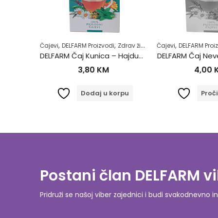
,
,
,
,
,
,
,
rdiovaskularnog sistema
Prehlada i gripa
Čajevi
Zdrav život
DELFARM Proizvodi
Zdravlje usne šupljine
Zdrav život
Zubobolja
Čajevi
DELFARM Proi
DELFARM Čaj Kadulja – Žalfija 50g
DELFARM Čaj Kunica – Hajdučka trava 50g
DELFARM Čaj Neve
3,80
KM
4,00
orpu
Dodaj u korpu
Proči
Postani član DELFARM vi
Pridruži se našoj viber zajednici i budi svakodnevn