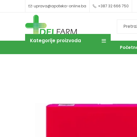
uprava@apoteka-online.ba
+387 32 666 750
Kategorije proizvoda
Početn
OUTLET