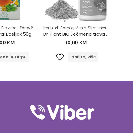
,
,
,
,
,
 Proizvodi
drav život
Zdrav život
Imunitet
Samoliječenje
Stres i nesanica
Čajevi
Superh
DE
aj Bosiljak 50g
Dr. Plant BIO Ječmena trava u prahu (Hordeum vulgare) 100g
DELFAR
,00
KM
10,60
KM
odaj u korpu
Pročitaj više