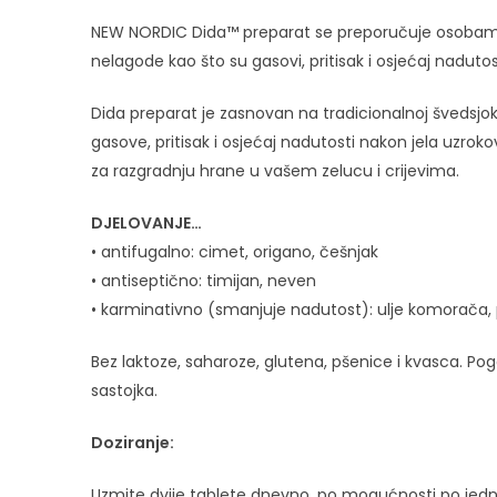
NEW NORDIC Dida™ preparat se preporučuje osobama k
nelagode kao što su gasovi, pritisak i osjećaj nadutos
Dida preparat je zasnovan na tradicionalnoj švedsjo
gasove, pritisak i osjećaj nadutosti nakon jela uzro
za razgradnju hrane u vašem zelucu i crijevima.
DJELOVANJE…
• antifugalno: cimet, origano, češnjak
• antiseptično: timijan, neven
• karminativno (smanjuje nadutost): ulje komorača
Bez laktoze, saharoze, glutena, pšenice i kvasca. P
sastojka.
Doziranje:
Uzmite dvije tablete dnevno, po mogućnosti po jed