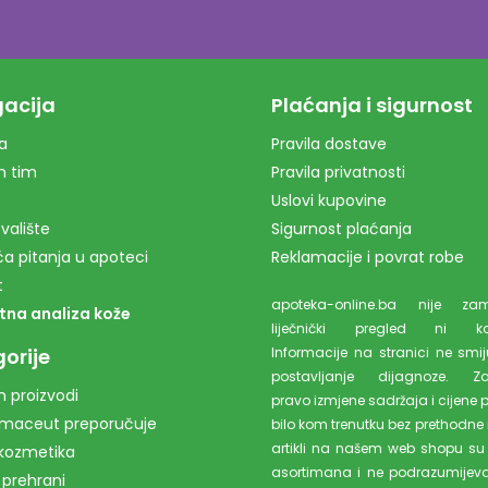
acija
Plaćanja i sigurnost
a
Pravila dostave
m tim
Pravila privatnosti
Uslovi kupovine
valište
Sigurnost plaćanja
a pitanja u apoteci
Reklamacije i povrat robe
t
apoteka-online.ba nije z
tna analiza kože
liječnički pregled ni kons
orije
Informacije na stranici ne smiju
postavljanje dijagnoze. Z
 proizvodi
pravo izmjene sadržaja i cijene 
rmaceut preporučuje
bilo kom trenutku bez prethodne 
artikli na našem web shopu su
kozmetika
asortimana i ne podrazumijev
 prehrani