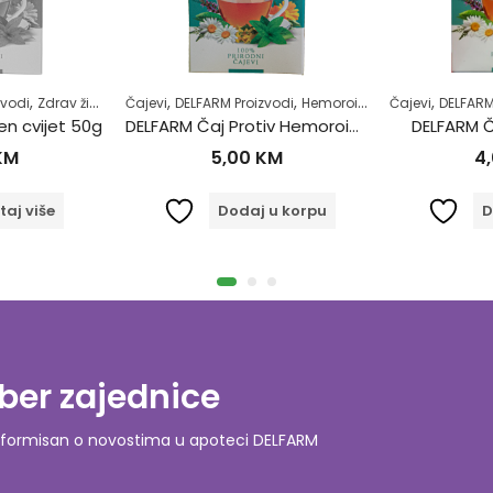
,
,
,
,
,
,
zvodi
Zdrav život
Čajevi
DELFARM Proizvodi
Hemoroidi
Samoliječenje
Čajevi
DELFARM
Z
n cvijet 50g
DELFARM Čaj Protiv Hemoroida 50g
DELFARM Č
KM
5,00
KM
4
taj više
Dodaj u korpu
D
ber zajednice
o informisan o novostima u apoteci DELFARM