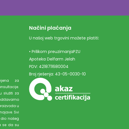
Načini plaćanja
U našoj web trgovini možete platiti:
• Prilikom preuzimanjaPZU
Apoteka Delfarm Jelah
PDV: 4218711680004
Broj rješenja: 43-05-0030-10
amjena za
ultacije.
 služiti za
adržavamo
proizvoda u
najave. Svi
 dio našeg
a se da su