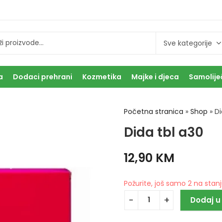
a
Dodaci prehrani
Kozmetika
Majke i djeca
Samolije
Početna stranica
»
Shop
»
Di
Dida tbl a30
12,90
KM
Požurite, još samo 2 na stanj
Dodaj u