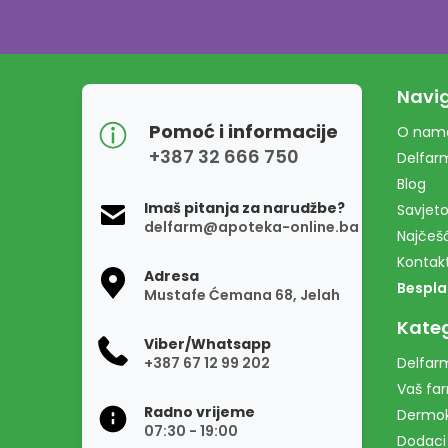
Navig
Pomoć i informacije
O nam
+387 32 666 750
Delfar
Blog
Imaš pitanja za narudžbe?
Savjeto
delfarm@apoteka-online.ba
Najčešć
Kontak
Adresa
Bespla
Mustafe Ćemana 68, Jelah
Kateg
Viber/Whatsapp
+387 67 12 99 202
Delfarm
Vaš fa
Radno vrijeme
Dermo
07:30 - 19:00
Dodaci