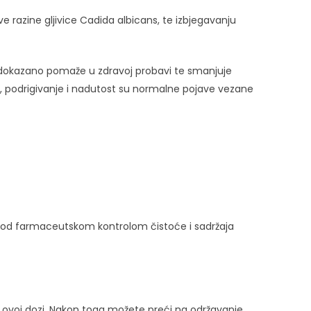
azine gljivice Cadida albicans, te izbjegavanju
a dokazano pomaže u zdravoj probavi te smanjuje
vi, podrigivanje i nadutost su normalne pojave vezane
U pod farmaceutskom kontrolom čistoće i sadržaja
ovoj dozi. Nakon toga možete preći na održavanje