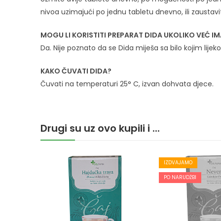
nivoa uzimajući po jednu tabletu dnevno, ili zausta
MOGU LI KORISTITI PREPARAT DIDA UKOLIKO VEĆ I
Da. Nije poznato da se Dida miješa sa bilo kojim lijeko
KAKO ČUVATI DIDA?
Čuvati na temperaturi 25° C, izvan dohvata djece.
Drugi su uz ovo kupili i ...
IZDVAJAMO
PO NARUDŽBI