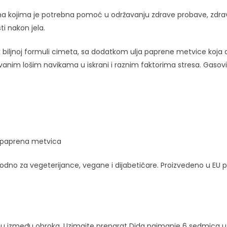
ojima je potrebna pomoć u održavanju zdrave probave, zdrave r
ti nakon jela.
k biljnoj formuli cimeta, sa dodatkom ulja paprene metvice koj
kovanim lošim navikama u iskrani i raznim faktorima stresa. Gaso
, paprena metvica
ogodno za vegeterijance, vegane i dijabetičare. Proizvedeno u E
nu između obroka. Uzimajte preparat Dida najmanje 6 sedmica u 