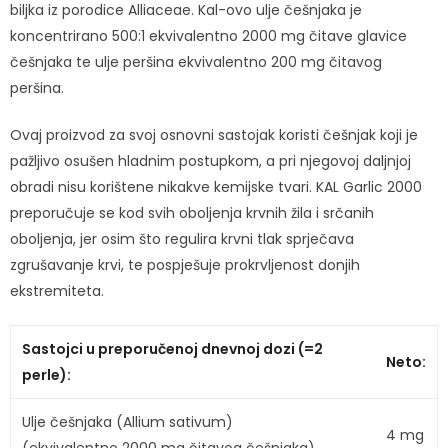
biljka iz porodice Alliaceae. Kal-ovo ulje češnjaka je
koncentrirano 500:1 ekvivalentno 2000 mg čitave glavice
češnjaka te ulje peršina ekvivalentno 200 mg čitavog
peršina.
Ovaj proizvod za svoj osnovni sastojak koristi češnjak koji je
pažljivo osušen hladnim postupkom, a pri njegovoj daljnjoj
obradi nisu korištene nikakve kemijske tvari. KAL Garlic 2000
preporučuje se kod svih oboljenja krvnih žila i srčanih
oboljenja, jer osim što regulira krvni tlak sprječava
zgrušavanje krvi, te pospješuje prokrvljenost donjih
ekstremiteta.
Sastojci u preporučenoj dnevnoj dozi (=2
Neto:
perle):
Ulje češnjaka (Allium sativum)
4 mg
(ekvivalentno 2000 mg čitavog češnjaka)