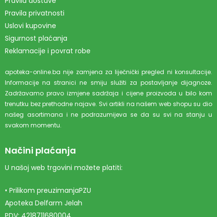
Pravila dostave
Pravila privatnosti
Uslovi kupovine
Sigurnost plaćanja
Reklamacije i povrat robe
apoteka-online.ba nije zamjena za liječnički pregled ni konsultacije.
Informacije na stranici ne smiju služiti za postavljanje dijagnoze.
Zadržavamo pravo izmjene sadržaja i cijene proizvoda u bilo kom
trenutku bez prethodne najave. Svi artikli na našem web shopu su dio
našeg asortimana i ne podrazumijeva se da su svi na stanju u
svakom momentu.
Načini plaćanja
U našoj web trgovini možete platiti:
• Prilikom preuzimanjaPZU
Apoteka Delfarm Jelah
PDV: 4218711680004