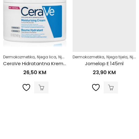
,
,
,
,
,
,
,
,
,
,
,
,
,
i
uha koža
Dermokozmetika
Koža sklona crvenilu
Zdrav život
Njega lica
Njega lica
Njega tijela
Njega tijela
Dermokozmetika
Njega tijela
Njega tijela
Zdrav život
Njega tijela
Noćna njega
Njega tijela
CeraVe Hidratantna Krema 340ml
Jomelop E 145ml
26,50
KM
23,90
KM
,
Zdrav život