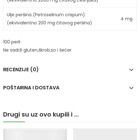
Ulje peršina (Petroselinum crispum)
4 mg
(ekvivalentno 200 mg čitavog peršina)
100 perli
Ne sadrži gluten,škrob,so i šećer
RECENZIJE (0)
POŠTARINA I DOSTAVA
Drugi su uz ovo kupili i ...