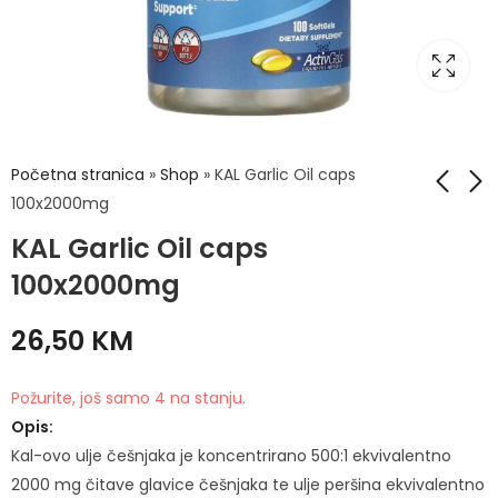
Početna stranica
»
Shop
»
KAL Garlic Oil caps
100x2000mg
KAL Garlic Oil caps
KAL Magnesium
KAL B-50 Complex
Taurate 400mg tbl
tbl a50
100x2000mg
a90
28,90
KM
49,90
KM
26,50
KM
Požurite, još samo 4 na stanju.
Opis:
Kal-ovo ulje češnjaka je koncentrirano 500:1 ekvivalentno
2000 mg čitave glavice češnjaka te ulje peršina ekvivalentno