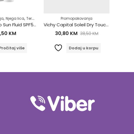
,
,
ja
Njega lica
Termalne vode i serumi
Promopakovanja
Promopak
Avene Promo Sun Fluid SPF50+ 50ml + Termalna voda 50ml
Vichy Capital Soleil Dry Touch Mat Fluid za lice SPF30 50ml
,50
KM
30,80
KM
38,50
KM
Pročitaj više
Dodaj u korpu