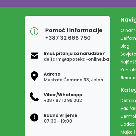
Navig
Pomoć i informacije
O nam
+387 32 666 750
Delfar
Blog
Imaš pitanja za narudžbe?
Savjeto
delfarm@apoteka-online.ba
Najčešć
Kontak
Adresa
Bespla
Mustafe Ćemana 68, Jelah
Kateg
Viber/Whatsapp
+387 67 12 99 202
Delfarm
Vaš fa
Radno vrijeme
Dermo
07:30 - 19:00
Dodaci
Majke i