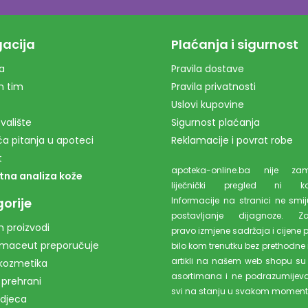
acija
Plaćanja i sigurnost
a
Pravila dostave
m tim
Pravila privatnosti
Uslovi kupovine
valište
Sigurnost plaćanja
a pitanja u apoteci
Reklamacije i povrat robe
t
apoteka-online.ba nije z
tna analiza kože
liječnički pregled ni kons
orije
Informacije na stranici ne smiju
postavljanje dijagnoze. Z
 proizvodi
pravo izmjene sadržaja i cijene 
rmaceut preporučuje
bilo kom trenutku bez prethodne 
artikli na našem web shopu su
kozmetika
asortimana i ne podrazumijev
 prehrani
svi na stanju u svakom moment
 djeca