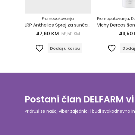
,
,
,
,
,
,
,
a
 koža (Akne)
niženje
Sunce
Njega lica
Zaštita za lice
Promopakovanja
Normalna koža
Osjetljiva i netolerantna koža
Promopakovanja
S
D
os a30
LRP Anthelios Sprej za sunčanje za Djecu i Odrasle SPF50+ 300ml 799348
47,60
KM
43,50
59,50
KM
orpu
Dodaj u korpu
Dodaj
Postani član DELFARM vi
Pridruži se našoj viber zajednici i budi svakodnevn