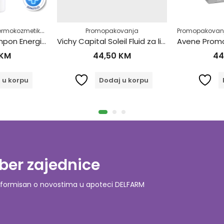
,
,
,
unce
ermokozmetika
Zaštita za lice
Njega kose
Protiv opadanja
Promopakovanja
Promopakovan
Vichy Dercos šampon Energising Protiv Ispadanja Kose 400ml
Vichy Capital Soleil Fluid za lice Tonirani Pr.Starenja SPF50+40ml
KM
44,50
KM
44
 u korpu
Dodaj u korpu
ber zajednice
o informisan o novostima u apoteci DELFARM