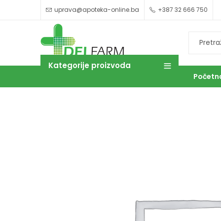
uprava@apoteka-online.ba
+387 32 666 750
Kategorije proizvoda
Početn
OUTLET