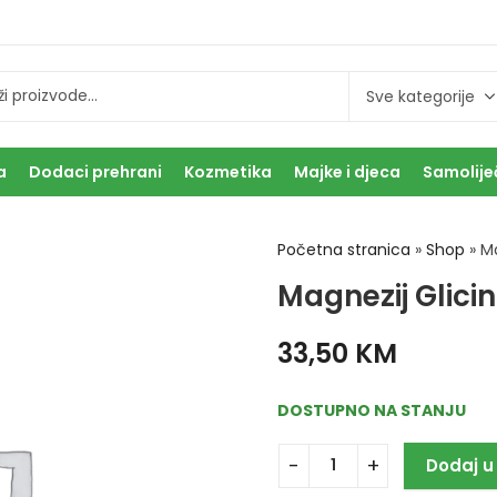
a
Dodaci prehrani
Kozmetika
Majke i djeca
Samolije
Početna stranica
»
Shop
»
Ma
Magnezij Glici
33,50
KM
DOSTUPNO NA STANJU
Dodaj u