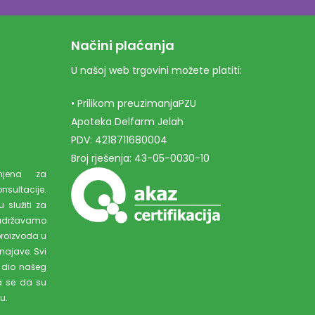
Načini plaćanja
U našoj web trgovini možete platiti:
• Prilikom preuzimanjaPZU
Apoteka Delfarm Jelah
PDV: 4218711680004
Broj rješenja: 43-05-0030-10
amjena za
ultacije.
 služiti za
adržavamo
proizvoda u
najave. Svi
 dio našeg
a se da su
u.