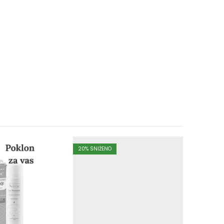
20
% SNIŽENO