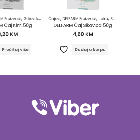
,
,
,
,
,
,
,
,
 Proizvodi
Grčevi kod beba
Čajevi
Majke i djeca
DELFARM Proizvodi
Zdrav život
Jetra
Samoliječenje
Čajevi
DE
Z
 Čaj Kim 50g
DELFARM Čaj Sikavica 50g
DELFAR
,20
KM
4,60
KM
Pročitaj više
Dodaj u korpu