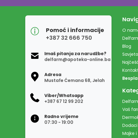
Navig
Pomoć i informacije
O nam
+387 32 666 750
Delfar
Blog
Imaš pitanja za narudžbe?
Savjeto
delfarm@apoteka-online.ba
Najčešć
Kontak
Adresa
Bespla
Mustafe Ćemana 68, Jelah
Kateg
Viber/Whatsapp
+387 67 12 99 202
Delfarm
Vaš fa
Radno vrijeme
Dermo
07:30 - 19:00
Dodaci
Majke i