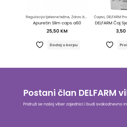
,
,
,
,
,
Povišene masnoće u krvi
Regulacija tjelesne težine
Samoliječenje
Zdrav život
Zdrav život
Čajevi
DELFARM Proi
DELFARM Čaj Protiv povišenih masnoća 50g
Apuretin Slim caps a60
DELFARM Čaj Sj
25,50
KM
3,50
orpu
Dodaj u korpu
Proči
Postani član DELFARM vi
Pridruži se našoj viber zajednici i budi svakodnevn