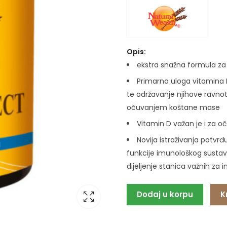
Opis:
ekstra snažna formula za 
Primarna uloga vitamina D
te održavanje njihove ravno
očuvanjem koštane mase
Vitamin D važan je i za 
Novija istraživanja potvr
funkcije imunološkog sustava
dijeljenje stanica važnih za 
Dodaj u korpu
K