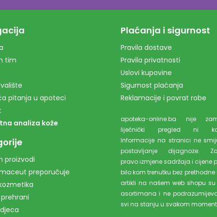
acija
Plaćanja i sigurnost
a
Pravila dostave
m tim
Pravila privatnosti
Uslovi kupovine
valište
Sigurnost plaćanja
a pitanja u apoteci
Reklamacije i povrat robe
t
apoteka-online.ba nije z
tna analiza kože
liječnički pregled ni kons
orije
Informacije na stranici ne smiju
postavljanje dijagnoze. Z
 proizvodi
pravo izmjene sadržaja i cijene 
rmaceut preporučuje
bilo kom trenutku bez prethodne 
artikli na našem web shopu su
kozmetika
asortimana i ne podrazumijev
 prehrani
svi na stanju u svakom moment
 djeca