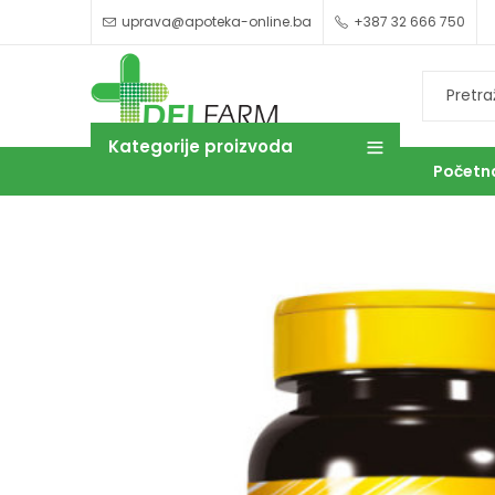
uprava@apoteka-online.ba
+387 32 666 750
Kategorije proizvoda
Početn
OUTLET