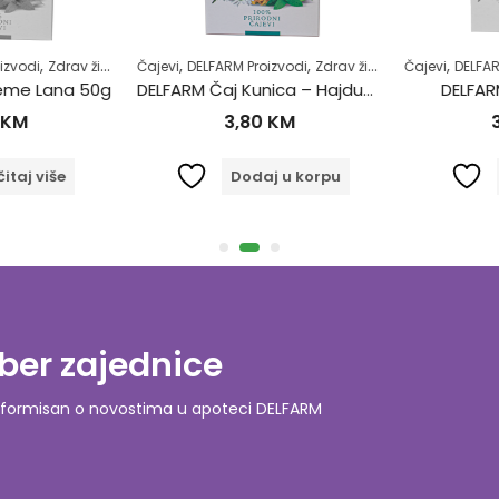
,
,
,
,
zvodi
Zdrav život
Čajevi
DELFARM Proizvodi
Zdrav život
Čajevi
DELFARM
eme Lana 50g
DELFARM Čaj Kunica – Hajdučka trava 50g
DELFARM
KM
3,80
KM
3
taj više
Dodaj u korpu
ber zajednice
o informisan o novostima u apoteci DELFARM