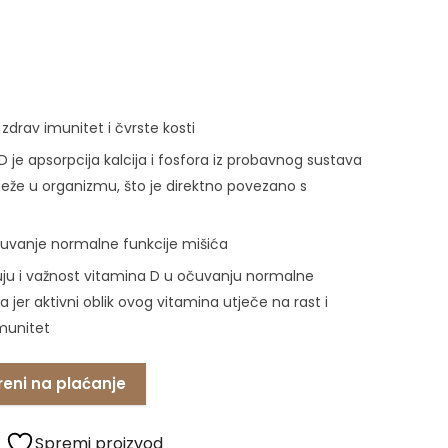
zdrav imunitet i čvrste kosti
 je apsorpcija kalcija i fosfora iz probavnog sustava
teže u organizmu, što je direktno povezano s
očuvanje normalne funkcije mišića
đuju i važnost vitamina D u očuvanju normalne
 jer aktivni oblik ovog vitamina utječe na rast i
imunitet
reni na plaćanje
Spremi proizvod