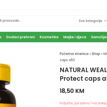
a
Dodaci prehrani
Kozmetika
Majke i djeca
Samolije
Početna stranica
»
Shop
»
N
caps a50
NATURAL WEALT
Protect caps 
18,50
KM
Požurite, još samo 1 na stanj