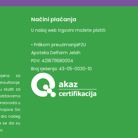
Načini plaćanja
U našoj web trgovini možete platiti:
• Prilikom preuzimanjaPZU
Apoteka Delfarm Jelah
PDV: 4218711680004
Broj rješenja: 43-05-0030-10
amjena za
ultacije.
 služiti za
adržavamo
proizvoda u
najave. Svi
 dio našeg
a se da su
u.