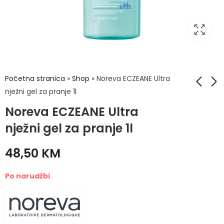
Početna stranica
»
Shop
»
Noreva ECZEANE Ultra
nježni gel za pranje 1l
Noreva ECZEANE Ultra
Vichy Dercos
Noreva EXFOLIAC
PSOlution šampon
Losion za isušivanje
nježni gel za pranje 1l
protiv peruti, za
– Drying Lotion 125
35,50
38,90
KM
KM
vlasište sklono
ml
48,50
KM
psorijazi 200 ml
Po narudžbi