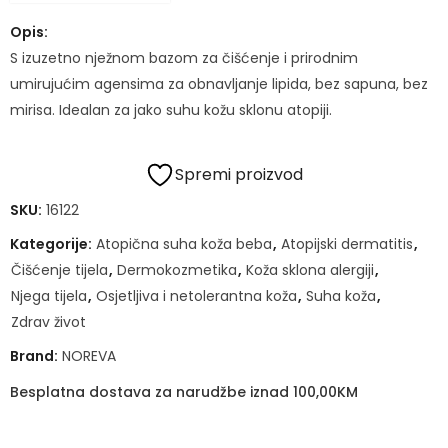
Opis:
S izuzetno nježnom bazom za čišćenje i prirodnim
umirujućim agensima za obnavljanje lipida, bez sapuna, bez
mirisa. Idealan za jako suhu kožu sklonu atopiji.
Spremi proizvod
SKU:
16122
Kategorije:
Atopična suha koža beba
,
Atopijski dermatitis
,
Čišćenje tijela
,
Dermokozmetika
,
Koža sklona alergiji
,
Njega tijela
,
Osjetljiva i netolerantna koža
,
Suha koža
,
Zdrav život
Brand:
NOREVA
Besplatna dostava za narudžbe iznad 100,00KM