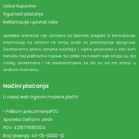
Uslovi kupovine
Sigurnost plaćanja
Reklamacije i povrat robe
apoteka-online.ba nije zamjena za liječnički pregled ni konsultacije.
Informacije na stranici ne smiju služiti za postavljanje dijagnoze.
Zadržavamo pravo izmjene sadržaja i cijene proizvoda u bilo kom
trenutku bez prethodne najave. Svi artikli na našem web shopu su dio
našeg asortimana i ne podrazumijeva se da su svi na stanju u
svakom momentu.
Načini plaćanja
U našoj web trgovini možete platiti:
• Prilikom preuzimanjaPZU
Apoteka Delfarm Jelah
PDV: 4218711680004
Broj rješenja: 43-05-0030-10