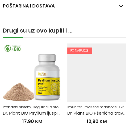
POŠTARINA I DOSTAVA
Drugi su uz ovo kupili i ...
PO NARUDŽBI
,
,
,
,
,
,
,
Samoliječenje
Probavni sistem
Zdrav život
Regulacija stolice-zatvor
Imunitet
Regulacija tjelesne težine
Povišene masnoće u krvi
S
Dr. Plant BIO Psyllium ljuspice u prahu (Plantago ovata)100g
Dr. Plant BIO Pšenična trava u prahu (Triticum aestivum) 100g
17,90
KM
12,90
KM