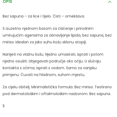
OPIS
Bez sapuna – za lice i tijelo. Čisti – omekšava.
S izuzetno nježnom bazom za čišćenje i prirodnim
umirujućim agensima za obnavljanje lipida, bez sapuna, bez
mirisa. Idealan za jako suhu kožu sklonu atopiji.
Nanijeti na vlažnu kožu. Nježno umasirati, isprati i potom
nježno osušiti. Izbjegavati područje oko očiju. U slučaju
kontakta s očima, isprati s vodom. Samo za vanjsku
primjenu. Čuvati na hladnom, suhom mjestu.
Za cijelu obitelj. Minimalistička formula. Bez mirisa. Testirano
pod dermatološkim i oftalmološkim nadzorom. Bez sapuna.
1l