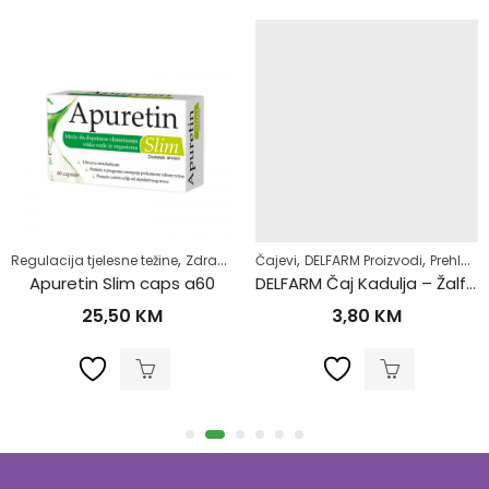
,
,
,
Regulacija tjelesne težine
Zdrav život
Čajevi
DELFARM Proizvodi
Prehlada i gripa
Apuretin Slim caps a60
DELFARM Čaj Kadulja – Žalfija 50g
25,50
KM
3,80
KM