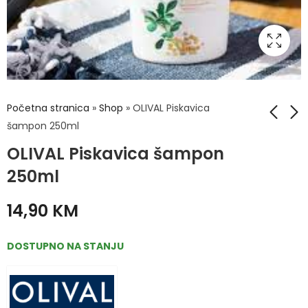
Početna stranica
»
Shop
»
OLIVAL Piskavica
šampon 250ml
OLIVAL Piskavica šampon
FlexoMax 1500
OLIVAL Micelarna
granule
pjena smilje 175 ml
250ml
21,90
11,90
KM
KM
14,90
KM
DOSTUPNO NA STANJU