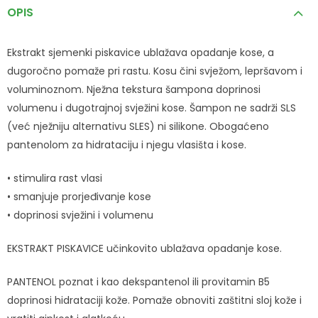
OPIS
Ekstrakt sjemenki piskavice ublažava opadanje kose, a
dugoročno pomaže pri rastu. Kosu čini svježom, lepršavom i
voluminoznom. Nježna tekstura šampona doprinosi
volumenu i dugotrajnoj svježini kose. Šampon ne sadrži SLS
(već nježniju alternativu SLES) ni silikone. Obogaćeno
pantenolom za hidrataciju i njegu vlasišta i kose.
• stimulira rast vlasi
• smanjuje prorjeđivanje kose
• doprinosi svježini i volumenu
EKSTRAKT PISKAVICE učinkovito ublažava opadanje kose.
PANTENOL poznat i kao dekspantenol ili provitamin B5
doprinosi hidrataciji kože. Pomaže obnoviti zaštitni sloj kože i