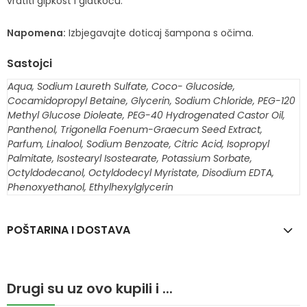
vratiti gipkost i glatkoću.
Napomena:
Izbjegavajte doticaj šampona s očima.
Sastojci
Aqua, Sodium Laureth Sulfate, Coco- Glucoside,
Cocamidopropyl Betaine, Glycerin, Sodium Chloride, PEG-120
Methyl Glucose Dioleate, PEG-40 Hydrogenated Castor Oil,
Panthenol, Trigonella Foenum-Graecum Seed Extract,
Parfum, Linalool, Sodium Benzoate, Citric Acid, Isopropyl
Palmitate, Isostearyl Isostearate, Potassium Sorbate,
Octyldodecanol, Octyldodecyl Myristate, Disodium EDTA,
Phenoxyethanol, Ethylhexylglycerin
POŠTARINA I DOSTAVA
Drugi su uz ovo kupili i ...