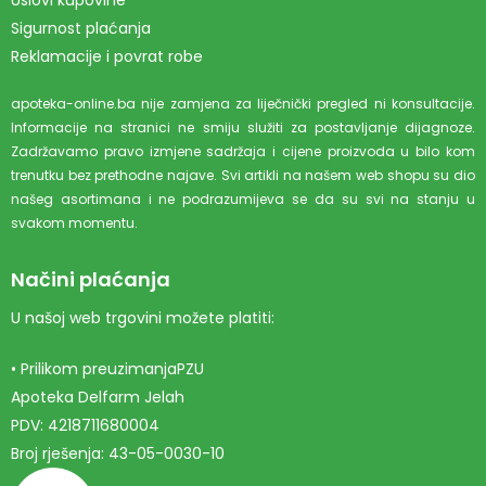
Uslovi kupovine
Sigurnost plaćanja
Reklamacije i povrat robe
apoteka-online.ba nije zamjena za liječnički pregled ni konsultacije.
Informacije na stranici ne smiju služiti za postavljanje dijagnoze.
Zadržavamo pravo izmjene sadržaja i cijene proizvoda u bilo kom
trenutku bez prethodne najave. Svi artikli na našem web shopu su dio
našeg asortimana i ne podrazumijeva se da su svi na stanju u
svakom momentu.
Načini plaćanja
U našoj web trgovini možete platiti:
• Prilikom preuzimanjaPZU
Apoteka Delfarm Jelah
PDV: 4218711680004
Broj rješenja: 43-05-0030-10