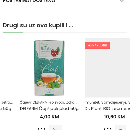
POŠTARINA I DOSTAVA
Drugi su uz ovo kupili i ...
PO NARUDŽBI
,
,
,
,
,
amoliječenje
Čajevi
DELFARM Proizvodi
Zdrav život
Zdrav život
Imunitet
Samoliječenje
Stres i nesanica
DELFARM Čaj šipak plod 50g
Dr. Plant BIO Ječmena trava u prahu (Hordeum vulgare) 100g
4,00
KM
10,60
KM