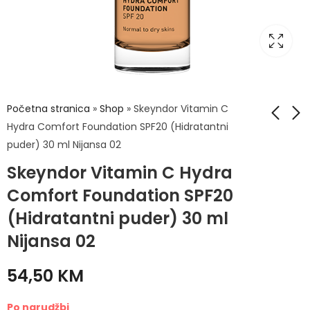
Početna stranica
»
Shop
»
Skeyndor Vitamin C
Hydra Comfort Foundation SPF20 (Hidratantni
puder) 30 ml Nijansa 02
Skeyndor Vitamin C
Skeyndor Vitamin C
Skeyndor Vitamin C Hydra
Hydra Comfort
Hydra Comfort
Foundation SPF20
Foundation SPF20
Comfort Foundation SPF20
54,50
54,50
KM
KM
(Hidratantni puder)
(Hidratantni puder)
(Hidratantni puder) 30 ml
30 ml Nijansa 01
30 ml Nijansa 03
Nijansa 02
54,50
KM
Po narudžbi