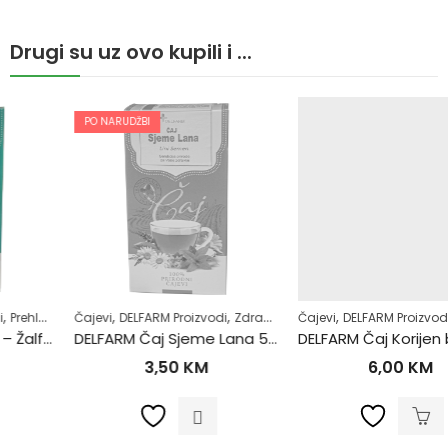
Drugi su uz ovo kupili i ...
PO NARUDŽBI
,
,
,
,
,
,
,
Čajevi
Zdrav život
DELFARM Proizvodi
Zdravlje usne šupljine
Zdrav život
Čajevi
Zubobolja
DELFARM Proizvodi
Prehlada i gripa
DELFARM Čaj Sjeme Lana 50g
DELFARM Čaj Korijen bijelog sljeza 50g
3,50
KM
6,00
KM