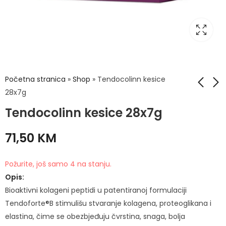
Početna stranica
»
Shop
»
Tendocolinn kesice
28x7g
Tendocolinn kesice 28x7g
Thromboflow caps
DOPPELHERZ Aktiv B
a20
Complex + Folna
71,50
KM
kiselina tbl a45
49,50
KM
12,50
KM
Požurite, još samo 4 na stanju.
Opis:
Bioaktivni kolageni peptidi u patentiranoj formulaciji
Tendoforte®B stimulišu stvaranje kolagena, proteoglikana i
elastina, čime se obezbjeđuju čvrstina, snaga, bolja