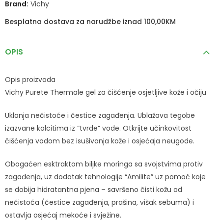
Brand:
Vichy
Besplatna dostava za narudžbe iznad 100,00KM
OPIS
Opis proizvoda
Vichy Purete Thermale gel za čišćenje osjetljive kože i očiju
Uklanja nečistoće i čestice zagađenja. Ublažava tegobe
izazvane kalcitima iz “tvrde” vode. Otkrijte učinkovitost
čišćenja vodom bez isušivanja kože i osjećaja neugode.
Obogaćen esktraktom biljke moringa sa svojstvima protiv
zagađenja, uz dodatak tehnologije “Amilite” uz pomoć koje
se dobija hidratantna pjena – savršeno čisti kožu od
nečistoća (čestice zagađenja, prašina, višak sebuma) i
ostavlja osjećaj mekoće i svježine.