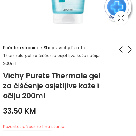
Početna stranica
»
Shop
»
Vichy Purete
Thermale gel za čišćenje osjetljive kože i očiju
200ml
Vichy NEOVADIOL
Vichy Purete
Vichy Purete Thermale gel
Protokol za njegu
Thermale
kože u
mineralizovano
za čišćenje osjetljive kože i
92,00
30,90
KM
KM
postmenopauzi za
micelarno mlijeko sa
očiju 200ml
vrlo suhu kožu
polifenolima bijelog
čaja za suhu kožu
33,50
KM
400 ml
Požurite, još samo 1 na stanju.