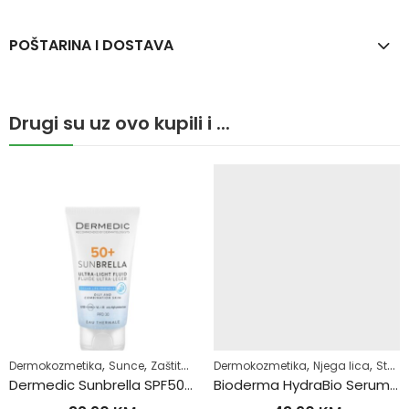
POŠTARINA I DOSTAVA
Drugi su uz ovo kupili i ...
,
,
,
,
,
,
,
,
kože
Zdrav život
Zdrav život
Dermokozmetika
Sunce
Zaštita za lice
Sunce
Zaštita za lice
Zdrav život
Dermokozmetika
Njega lica
Stanje kože
Dermedic Sunbrella SPF50+ Ultra Lagani Fluid za Masnu i Kombinovanu kožu 40ml
Bioderma HydraBio Serum 40ml