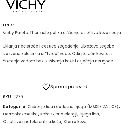
Opis:
Vichy Purete Thermale gel za čišćenje osjetljive kože i očiju
Uklanja nečistoće i čestice zagađenja. Ublažava tegobe
izazvane kalcitima iz “tvrde” vode. Otkrijte učinkovitost
čišćenja vodom bez isušivanja kože i osjećaja neugode.
Spremi proizvod
SKU:
11279
Kategorije:
Čišćenje lica i dodatna njega (MASKE ZA LICE)
,
Dermokozmetika
,
Koža sklona alergiji
,
Njega lica
,
Osjetljiva i netolerantna koža
,
Stanje kože