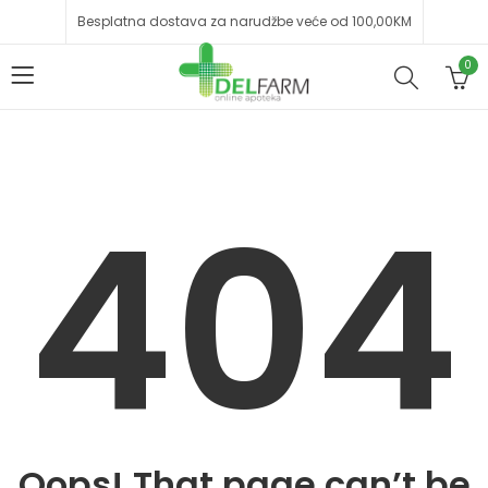
Besplatna dostava za narudžbe veće od 100,00KM
0
404
Oops! That page can’t be