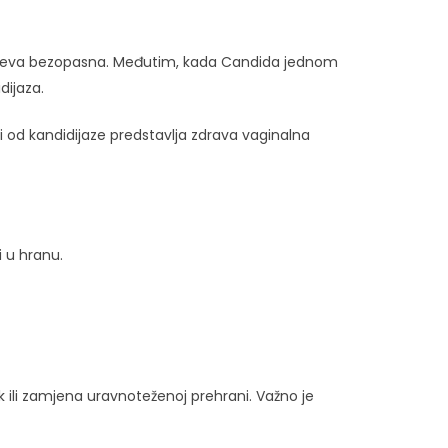
slučajeva bezopasna. Međutim, kada Candida jednom
dijaza.
 od kandidijaze predstavlja zdrava vaginalna
i u hranu.
ili zamjena uravnoteženoj prehrani. Važno je