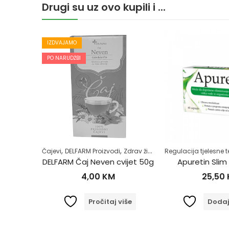
Drugi su uz ovo kupili i ...
IZDVAJAMO
PO NARUDŽBI
,
,
,
Samoliječenje
Čajevi
Zdrav život
DELFARM Proizvodi
Zdrav život
Regulacija tjelesne t
DELFARM Betadine 10% Otopina 100ml
DELFARM Čaj Neven cvijet 50g
Apuretin Slim
4,00
KM
25,50
orpu
Pročitaj više
Dodaj