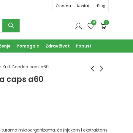
O nama
Kontakt
Blog
0
0
čenje
Pomagala
Zdrav život
Popusti
o Kult Candea caps a60
ea caps a60
Bio Kult caps a30
Bio Kult caps a60
18,90
31,90
KM
KM
kulturama mikroorganizama, češnjakom i ekstraktom