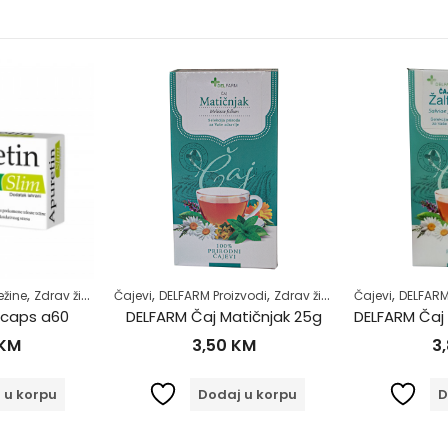
,
,
,
,
ežine
Zdrav život
Čajevi
DELFARM Proizvodi
Zdrav život
Čajevi
DELFARM
 caps a60
DELFARM Čaj Matičnjak 25g
KM
3,50
KM
3
 u korpu
Dodaj u korpu
D