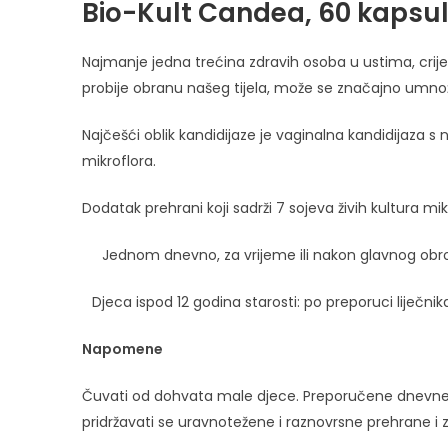
Bio-Kult Candea, 60 kapsu
Najmanje jedna trećina zdravih osoba u ustima, crije
probije obranu našeg tijela, može se značajno umnožit
Najčešći oblik kandidijaze je vaginalna kandidijaza
mikroflora.
Dodatak prehrani koji sadrži 7 sojeva živih kultura m
Jednom dnevno, za vrijeme ili nakon glavnog obroka
Djeca ispod 12 godina starosti: po preporuci liječnika i
Napomene
Čuvati od dohvata male djece. Preporučene dnevne d
pridržavati se uravnotežene i raznovrsne prehrane i 