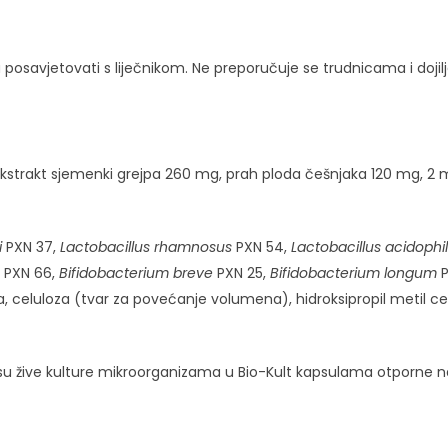
 posavjetovati s liječnikom. Ne preporučuje se trudnicama i dojilj
kstrakt sjemenki grejpa 260 mg, prah ploda češnjaka 120 mg, 2 mil
i
PXN 37,
Lactobacillus rhamnosus
PXN 54,
Lactobacillus acidophi
PXN 66,
Bifidobacterium breve
PXN 25,
Bifidobacterium longum
P
a, celuloza (tvar za povećanje volumena), hidroksipropil metil cel
er su žive kulture mikroorganizama u Bio-Kult kapsulama otporne n