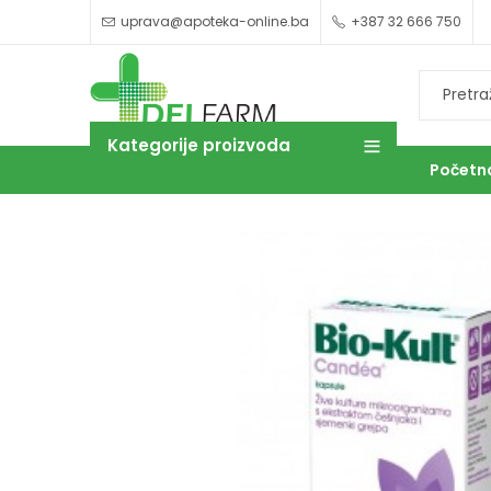
uprava@apoteka-online.ba
+387 32 666 750
Kategorije proizvoda
Početn
OUTLET