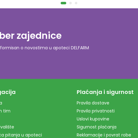
ber zajednice
o informisan o novostima u apoteci DELFARM
acija
Plaćanja i sigurnost
a
Pravila dostave
m tim
Pravila privatnosti
Uslovi kupovine
valište
Sigurnost plaćanja
a pitanja u apoteci
Reklamacije i povrat robe