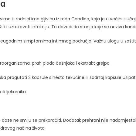
la
vima ili rodnici ima gljivicu iz roda Candida, koja je u većini 
i i uzrokovati infekciju. To dovodi do stanja koje se naziva kandi
 s neugodnim simptomima intimnog područja. Važnu ulogu u zaštiti
ikroorganizama, prah ploda češnjaka i ekstrakt grejpa
 progutati 2 kapsule s nešto tekućine ili sadržaj kapsule usipat
li ljekarnika.
oze ne smiju se prekoračiti. Dodatak prehrani nije nadomjestak 
zdravog načina života.