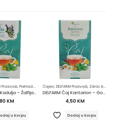
,
,
,
,
,
,
,
 Proizvodi
Prehlada i gripa
Čajevi
Zdrav život
DELFARM Proizvodi
Zdravlje usne šupljine
Zdrav život
Zubobolja
Čajevi
DE
DELFARM Čaj Kadulja – Žalfija 50g
DELFARM Čaj Kantarion – Gospina trava 50g
DELFA
,80
KM
4,50
KM
odaj u korpu
Dodaj u korpu