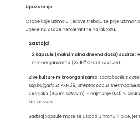
Upozorenje
Osobe koje uzimaju lijekove trebaju se prije uzimanja
utječe na osobe netolerantne na laktozu.
Sastojci
2 kapsule (maksimalna dnevna doza) sadrže:
e
9
mikroorganizama (2x 10
CFU/2 kapsule).
Žive kulture mikroorganizama
:
Lactobacillus case
ssp.bulgaricus
PXN 39,
Streptococcus thermophilius
češnjaka (
Allium sativum
) – najmanje 0,45 % alicin
konzervans.
Sadržaj kapsule može se usipati u hranu ili piće, j