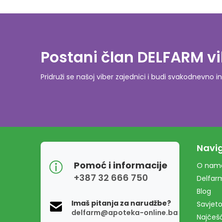
Postani član DELFARM vi
Pridruži se našoj viber zajednici i budi svakodnevn
Navig
Pomoć i informacije
O nam
+387 32 666 750
Delfar
Blog
Imaš pitanja za narudžbe?
Savjeto
delfarm@apoteka-online.ba
Najčešć