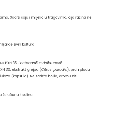
ama. Sadrži soju i mlijeko u tragovima, čija razina ne
ijarde živih kultura
lus
PXN 35,
Lactobacillus delbrueckii
XN 30; ekstrakt grejpa (
Citrus paradisi
), prah ploda
uloza (kapsula). Ne sadrže bojila, aromu niti
a želučanu kiselinu.