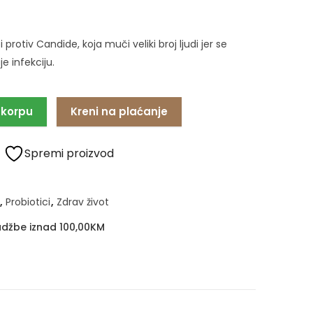
 protiv Candide, koja muči veliki broj ljudi jer se
e infekciju.
 korpu
Kreni na plaćanje
Spremi proizvod
,
Probiotici
,
Zdrav život
džbe iznad 100,00KM