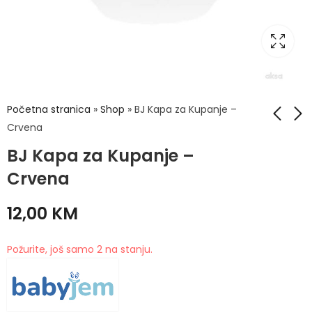
Početna stranica
»
Shop
»
BJ Kapa za Kupanje –
Crvena
BJ Kapa za Kupanje –
BJ Jastuk Sa
BJ Kapa za kupanje
Otvorom Rozi 415
- Plava navy
Crvena
16,90
9,90
KM
KM
12,00
KM
Požurite, još samo 2 na stanju.