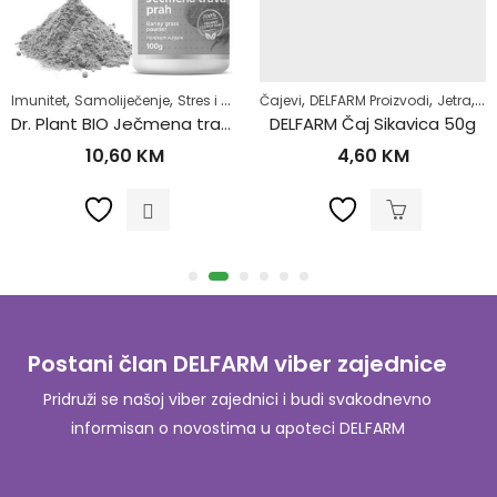
,
,
,
,
,
,
,
,
,
Imunitet
Zdrav život
Samoliječenje
Zdravlje kardiovaskularnog sistema
Stres i nesanica
Čajevi
Superhrana
DELFARM Proizvodi
Zdrav život
Jetra
Sa
Dr. Plant BIO Ječmena trava u prahu (Hordeum vulgare) 100g
DELFARM Čaj Sikavica 50g
10,60
KM
4,60
KM
Postani član DELFARM viber zajednice
Pridruži se našoj viber zajednici i budi svakodnevno
informisan o novostima u apoteci DELFARM