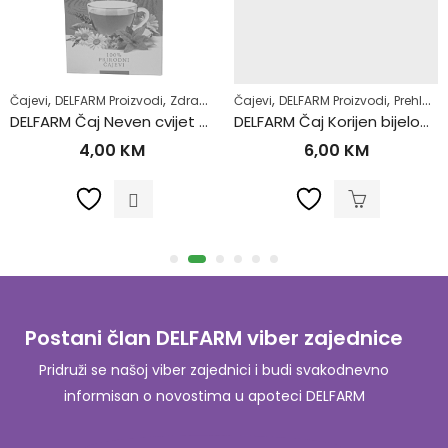
,
,
,
,
,
,
,
,
Čajevi
Regulacija tjelesne težine
DELFARM Proizvodi
Zdrav život
Samoliječenje
Čajevi
DELFARM Proizvodi
Superhrana
Zdrav živo
Prehlada i gripa
DELFARM Čaj Neven cvijet 50g
DELFARM Čaj Korijen bijelog sljeza 50g
4,00
KM
6,00
KM
Postani član DELFARM viber zajednice
Pridruži se našoj viber zajednici i budi svakodnevno
informisan o novostima u apoteci DELFARM