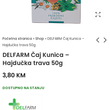
Početna stranica
»
Shop
»
DELFARM Čaj Kunica –
Hajdučka trava 50g
DELFARM Čaj Kunica –
DELFARM Čaj Korijen
DELFARM Čaj Macina
bijelog sljeza 50g
Trava - Očajnica
Hajdučka trava 50g
50g
6,00
KM
4,00
KM
3,80
KM
DOSTUPNO NA STANJU