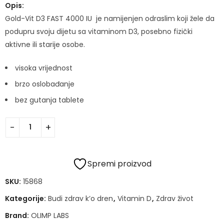
Opis:
Gold-Vit D3 FAST 4000 IU je namijenjen odraslim koji žele da
podupru svoju dijetu sa vitaminom D3, posebno fizički
aktivne ili starije osobe.
visoka vrijednost
brzo oslobađanje
bez gutanja tablete
Spremi proizvod
SKU:
15868
Kategorije:
Budi zdrav k’o dren
,
Vitamin D
,
Zdrav život
Brand:
OLIMP LABS