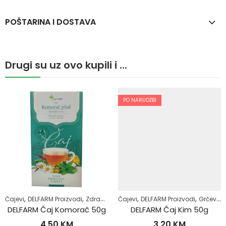
POŠTARINA I DOSTAVA
Drugi su uz ovo kupili i ...
PO NARUDŽBI
,
,
,
,
,
,
Čajevi
Samoliječenje
DELFARM Proizvodi
Zdrav život
Zdrav život
Čajevi
DELFARM Proizvodi
Grčevi kod beba
DELFARM Čaj Komorač 50g
DELFARM Čaj Kim 50g
4,50
KM
3,20
KM