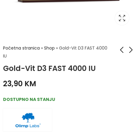
Početna stranica
»
Shop
»
Gold-Vit D3 FAST 4000
IU
Gold-Vit D3 FAST 4000 IU
Advancis Extra
Hermes CALCIMED®
Cough Relief sirup
D3 ŠUMEĆE TABLETE
23,90
KM
za odrasle 100 ml
40 šumećih tableta
17,80
16,90
KM
KM
PROMO
DOSTUPNO NA STANJU