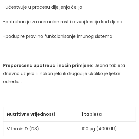
-učestvuje u procesu dijeljenja ćelija
-potreban je za normalan rast i razvoj kostiju kod djece
-podupire pravilno funkcionisanje imunog sistema
Preporučena upotreba i način primjene:
Jedna tableta
dnevno uz jelo ili nakon jela ili drugačije ukoliko je ljekar
odredio .
Nutritivne vrijednosti
1 tableta
Vitamin D (D3)
100 μg (4000 IU)