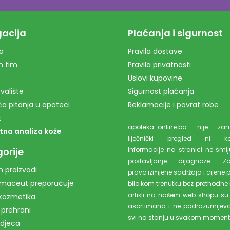
acija
Plaćanja i sigurnost
a
Pravila dostave
m tim
Pravila privatnosti
Uslovi kupovine
valište
Sigurnost plaćanja
a pitanja u apoteci
Reklamacije i povrat robe
t
apoteka-online.ba nije z
tna analiza kože
liječnički pregled ni kons
orije
Informacije na stranici ne smiju
postavljanje dijagnoze. Z
 proizvodi
pravo izmjene sadržaja i cijene 
rmaceut preporučuje
bilo kom trenutku bez prethodne 
artikli na našem web shopu su
kozmetika
asortimana i ne podrazumijev
 prehrani
svi na stanju u svakom moment
 djeca