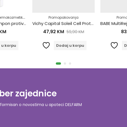
,
,
av život
ermokozmetika
Njega kose
Perut
Promopakovanja
Prom
Vichy Dercos Šampon protiv peruti za Suhu kosu 390ml
Vichy Capital Soleil Cell Protect Zaštitno Ulje SPF30 200ml
KM
47,92
KM
83
59,90
KM
 u korpu
Dodaj u korpu
D
ber zajednice
o informisan o novostima u apoteci DELFARM