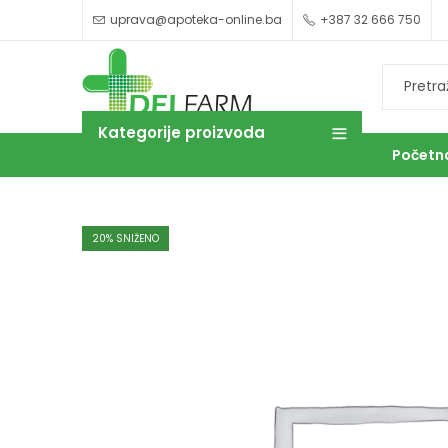
uprava@apoteka-online.ba
+387 32 666 750
Kategorije proizvoda
Početn
20
% SNIŽENO
OUTLET