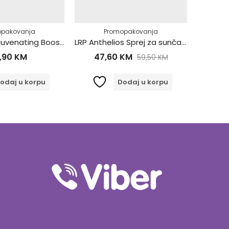
opakovanja
Promopakovanja
BABE MultiRejuvenating Booster 50ml
LRP Anthelios Sprej za sunčanje za Djecu i Odrasle SPF50+ 300ml 799348
,90
KM
47,60
KM
59,50
KM
odaj u korpu
Dodaj u korpu