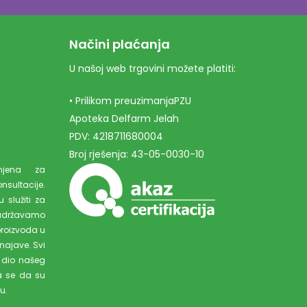
Načini plaćanja
U našoj web trgovini možete platiti:
• Prilikom preuzimanjaPZU
Apoteka Delfarm Jelah
PDV: 4218711680004
Broj rješenja: 43-05-0030-10
amjena za
ultacije.
 služiti za
adržavamo
proizvoda u
najave. Svi
 dio našeg
a se da su
u.