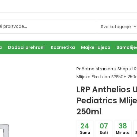
a
Dodaci prehrani
Kozmetika
Majke i djeca
Samolije
Početna stranica
»
Shop
»
LR
Mlijeko Eko tuba SPF50+ 250
LRP Anthelios
Pediatrics Mli
250ml
24
07
38
Dana
Sati
Minuta