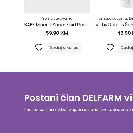
,
,
,
,
,
,
,
,
,
,
na
ga
ozmetika
Zdrav život
Njega lica
Hiperpigmentacije (tamne mrlje)
Normalna koža
Promopakovanja
Područje oko očiju i usana
Sunce
Zaštita za lice
Promopakovanja
Stanje kože
Zdr
D
Aveme Sun Anti-Pigmentation Tonirani Fluid SPF50+ 40ml
BABE Mineral Super Fluid Pediatric SPF50 50ml 632500
59,90
KM
45,90
orpu
Dodaj u korpu
Dodaj
Postani član DELFARM vi
Pridruži se našoj viber zajednici i budi svakodnevn