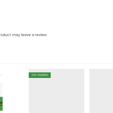
roduct may leave a review.
20
% SNIŽENO