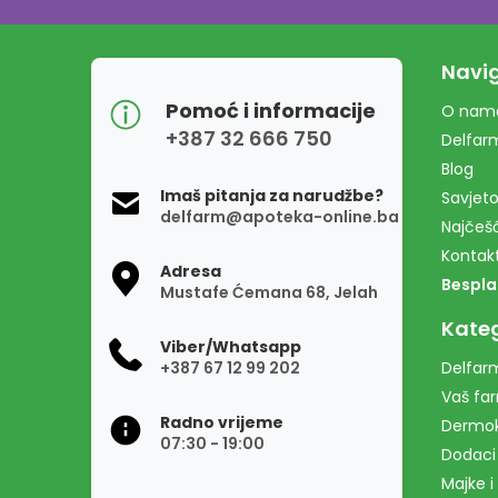
Navig
Pomoć i informacije
O nam
+387 32 666 750
Delfar
Blog
Imaš pitanja za narudžbe?
Savjeto
delfarm@apoteka-online.ba
Najčešć
Kontak
Adresa
Bespla
Mustafe Ćemana 68, Jelah
Kateg
Viber/Whatsapp
+387 67 12 99 202
Delfarm
Vaš fa
Radno vrijeme
Dermo
07:30 - 19:00
Dodaci
Majke i