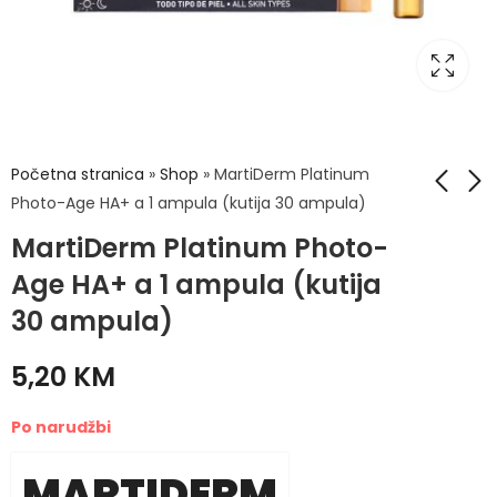
Početna stranica
»
Shop
»
MartiDerm Platinum
Photo-Age HA+ a 1 ampula (kutija 30 ampula)
MartiDerm Platinum Photo-
MartiDerm Platinum
MartiDerm The
Eye Correct 2x10ml
Originals Proteos
Age HA+ a 1 ampula (kutija
Hydra Plus SPF
92,50
KM
3,75
KM
30 ampula)
ampule za
normalnu/mješovitu
5,20
KM
kožu a1 (pakovanje
30 ampula)
Po narudžbi
MARTIDERM