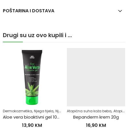
POŠTARINA I DOSTAVA
Drugi su uz ovo kupili i ...
,
,
,
,
,
,
ga kose
Dermokozmetika
Protiv opadanja
Njega tijela
Zdrav život
Njega tijela
Atopična suha koža beba
Osjetljiva i netolerantna koža
Atopijski dermatitis
Aloe vera bioaktivni gel 100ml
Bepanderm krem 20g
13,90
KM
16,90
KM