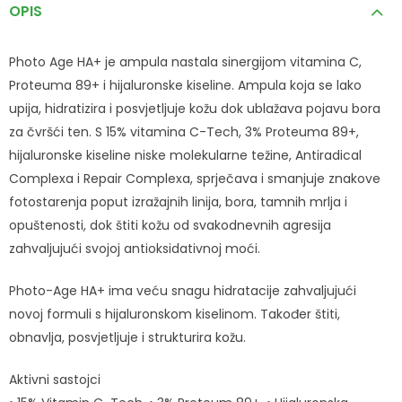
OPIS
Photo Age HA+ je ampula nastala sinergijom vitamina C,
Proteuma 89+ i hijaluronske kiseline. Ampula koja se lako
upija, hidratizira i posvjetljuje kožu dok ublažava pojavu bora
za čvršći ten. S 15% vitamina C-Tech, 3% Proteuma 89+,
hijaluronske kiseline niske molekularne težine, Antiradical
Complexa i Repair Complexa, sprječava i smanjuje znakove
fotostarenja poput izražajnih linija, bora, tamnih mrlja i
opuštenosti, dok štiti kožu od svakodnevnih agresija
zahvaljujući svojoj antioksidativnoj moći.
Photo-Age HA+ ima veću snagu hidratacije zahvaljujući
novoj formuli s hijaluronskom kiselinom. Također štiti,
obnavlja, posvjetljuje i strukturira kožu.
Aktivni sastojci