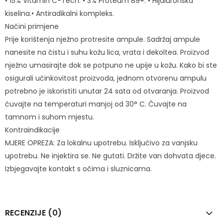
• 15% Vitamin C-Tech. • 3% Proteum 89+. • Hijaluronska
kiselina.• Antiradikalni kompleks.
Načini primjene
Prije korištenja nježno protresite ampule. Sadržaj ampule
nanesite na čistu i suhu kožu lica, vrata i dekoltea. Proizvod
nježno umasirajte dok se potpuno ne upije u kožu. Kako bi ste
osigurali učinkovitost proizvoda, jednom otvorenu ampulu
potrebno je iskoristiti unutar 24 sata od otvaranja. Proizvod
čuvajte na temperaturi manjoj od 30° C. Čuvajte na
tamnom i suhom mjestu.
Kontraindikacije
MJERE OPREZA: Za lokalnu upotrebu. Isključivo za vanjsku
upotrebu. Ne injektira se. Ne gutati. Držite van dohvata djece.
Izbjegavajte kontakt s očima i sluznicama.
RECENZIJE (0)