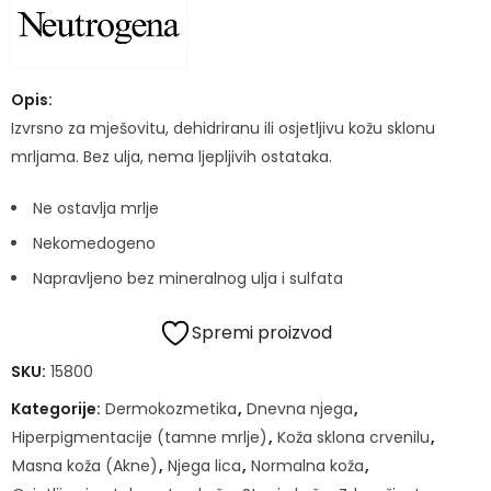
Opis:
Izvrsno za mješovitu, dehidriranu ili osjetljivu kožu sklonu
mrljama. Bez ulja, nema ljepljivih ostataka.
Ne ostavlja mrlje
Nekomedogeno
Napravljeno bez mineralnog ulja i sulfata
Spremi proizvod
SKU:
15800
Kategorije:
Dermokozmetika
,
Dnevna njega
,
Hiperpigmentacije (tamne mrlje)
,
Koža sklona crvenilu
,
Masna koža (Akne)
,
Njega lica
,
Normalna koža
,