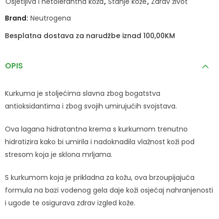
Osjetljiva i netolerantna koža
,
Stanje kože
,
Zdrav život
Brand:
Neutrogena
Besplatna dostava za narudžbe iznad 100,00KM
OPIS
Kurkuma je stoljećima slavna zbog bogatstva
antioksidantima i zbog svojih umirujućih svojstava.
Ova lagana hidratantna krema s kurkumom trenutno
hidratizira kako bi umirila i nadoknadila vlažnost koži pod
stresom koja je sklona mrljama.
S kurkumom koja je prikladna za kožu, ova brzoupijajuća
formula na bazi vodenog gela daje koži osjećaj nahranjenosti
i ugode te osigurava zdrav izgled kože.