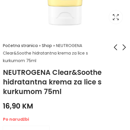
Početna stranica
»
Shop
»
NEUTROGENA
Clear&Soothe hidratantna krema za lice s
kurkumom 75ml
NEUTROGENA
NEUTROGENA
NEUTROGENA Clear&Soothe
Clear&Soothe pjena
Clear&Soothe
za čišćenje s
micelarni gel za
hidratantna krema za lice s
16,50
17,50
KM
KM
kurkumom 150ml
otklanjanje šminke
kurkumom 75ml
200ml
16,90
KM
Po narudžbi