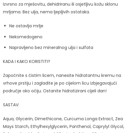
Izvrsno za mješovitu, dehidriranu ili osjetljivu kožu sklonu
mrljama. Bez ulja, nema ljepljivih ostataka.
Ne ostavlja mrlje
Nekomedogeno
Napravljeno bez mineralnog ulja i sulfata
KADA I KAKO KORISTITI?
Započnite s čistim licem, nanesite hidratantnu kremu na
vrhove prstiju i zagladite je po cijelom licu izbjegavajući
područje oko očiju. Ostanite hidratizirani cijeli dan!
SASTAV:
Aqua, Glycerin, Dimethicone, Curcuma Longa Extract, Zea
Mays Starch, Ethylhexylglycerin, Panthenol, Caprylyl Glycol,