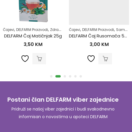
,
,
,
,
Čajevi
DELFARM Proizvodi
Zdrav život
Čajevi
DELFARM Proizvodi
Samoliječenje
DELFARM Čaj Matičnjak 25g
DELFARM Čaj Rusomača 50g
3,50
KM
3,00
KM
Postani član DELFARM viber zajednice
Pridruži se našoj viber zajednici i budi svakodnevno
informisan o novostima u apoteci DELFARM