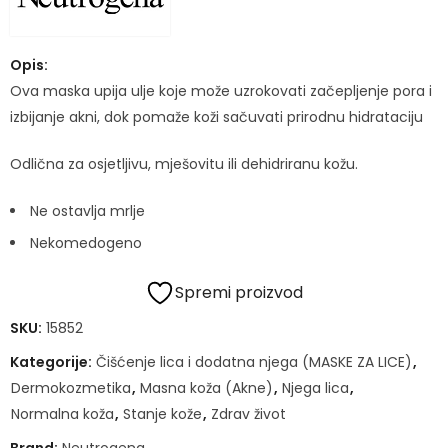
Opis:
Ova maska upija ulje koje može uzrokovati začepljenje pora i
izbijanje akni, dok pomaže koži sačuvati prirodnu hidrataciju
Odlična za osjetljivu, mješovitu ili dehidriranu kožu.
Ne ostavlja mrlje
Nekomedogeno
Spremi proizvod
SKU:
15852
Kategorije:
Čišćenje lica i dodatna njega (MASKE ZA LICE)
,
Dermokozmetika
,
Masna koža (Akne)
,
Njega lica
,
Normalna koža
,
Stanje kože
,
Zdrav život
Brand:
Neutrogena