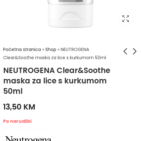
Početna stranica
»
Shop
»
NEUTROGENA
Clear&Soothe maska za lice s kurkumom 50ml
NEUTROGENA Clear&Soothe
NEUTROGENA
Neutrogena PINK
Clear&Soothe
GRAPE PEELING ZA
maska za lice s kurkumom
hidratantni tonik u
LICE 150ML
15,50
13,90
KM
KM
50ml
spreju s kurkumom
125ml
13,50
KM
Po narudžbi