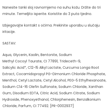
Nanesite tanki sloj ravnomjerno na suhu kožu. Držite do tri
minute. Temeljito isperite. Koristite do 3 puta tjedno.
Izbjegavajte kontakt s očima. Prekinite uporabu u slučaju
iritacije.
SASTAV:
Aqua, Glycerin, Kaolin, Bentonite, Sodium
Methyl Cocoyl Taurate, CI 77891, Trideceth-9,
Salicylic Acid*, C12-15 Alkyl Lactate, Curcuma Longa Root
Extract, Cocamidopropyl PG-Dimonium Chloride Phosphate,
Menthol, Cetyl Lactate, Cetyl Alcohol, PEG-5 Ethylhexanoate,
Sodium C14-16 Olefin Sulfonate, Sodium Chloride, Xanthan
Gum, Disodium EDTA, Citric Acid, Sodium Citrate, Sodium
Hydroxide, Phenoxyethanol, Chlorphenesin, Benzalkonium
Chloride, Parfum, CI 77492. [PR-0002937]