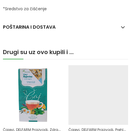
*Sredstvo za čišćenje
POŠTARINA I DOSTAVA
Drugi su uz ovo kupili i ...
,
,
,
,
,
,
Čajevi
Zdrav život
DELFARM Proizvodi
Žensko zdravlje
Zdrav život
Čajevi
DELFARM Proizvodi
Prehlada i gripa