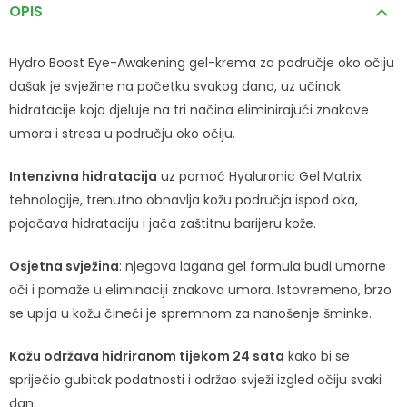
OPIS
Hydro Boost Eye-Awakening gel-krema za područje oko očiju
dašak je svježine na početku svakog dana, uz učinak
hidratacije koja djeluje na tri načina eliminirajući znakove
umora i stresa u području oko očiju.
Intenzivna hidratacija
uz pomoć Hyaluronic Gel Matrix
tehnologije, trenutno obnavlja kožu područja ispod oka,
pojačava hidrataciju i jača zaštitnu barijeru kože.
Osjetna svježina
: njegova lagana gel formula budi umorne
oči i pomaže u eliminaciji znakova umora. Istovremeno, brzo
se upija u kožu čineći je spremnom za nanošenje šminke.
Kožu održava hidriranom tijekom 24 sata
kako bi se
spriječio gubitak podatnosti i održao svježi izgled očiju svaki
dan.