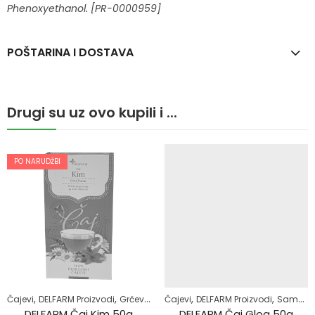
Phenoxyethanol. [PR-0000959
]
POŠTARINA I DOSTAVA
Drugi su uz ovo kupili i ...
PO NARUDŽBI
,
,
,
,
,
,
,
,
Čajevi
Superhrana
DELFARM Proizvodi
Zdrav život
Grčevi kod beba
Čajevi
Majke i djeca
DELFARM Proizvodi
Zdrav život
Samoliječenje
DELFARM Čaj Kim 50g
DELFARM Čaj Glog 50g