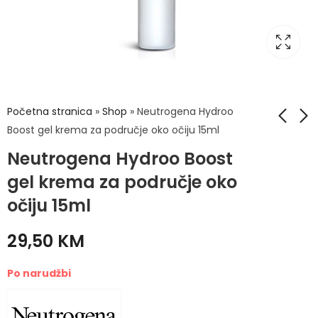
Početna stranica
»
Shop
»
Neutrogena Hydroo
Boost gel krema za područje oko očiju 15ml
Neutrogena Hydroo Boost
STEVIA ZERO CAL
Neutrogena Hydro
TABLETE, PRIRODNA
Boost 3u1 micelarna
gel krema za područje oko
ZAMJENA ZA ŠEĆER
voda 400ml
8,90
13,90
KM
KM
očiju 15ml
A100
29,50
KM
Po narudžbi