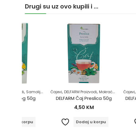
Drugi su uz ovo kupili i ...
,
,
,
,
,
,
,
,
Samoliječenje
Čajevi
Zdrav život
DELFARM Proizvodi
Zdravlje kardiovaskularnog sistema
Mokraćni sistem
Čajevi
Samoliječenje
DELFARM Proi
Z
g 50g
DELFARM Čaj Preslica 50g
DELFARM Čaj R
4,50
KM
3,00
orpu
Dodaj u korpu
Dodaj