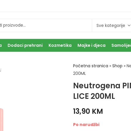
a
Dodaci prehrani
Kozmetika
Majke i djeca
Samolije
Početna stranica
»
Shop
»
Ne
200ML
Neutrogena PI
LICE 200ML
13,90
KM
Po narudžbi