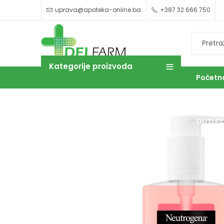
uprava@apoteka-online.ba
+387 32 666 750
Kategorije proizvoda
Početn
OUTLET