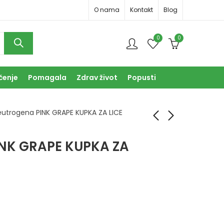
O nama
Kontakt
Blog
0
0
čenje
Pomagala
Zdrav život
Popusti
utrogena PINK GRAPE KUPKA ZA LICE
NK GRAPE KUPKA ZA
Neutrogena PINK
Neutrogena PINK
GRAPE PEELING ZA
GRAPEFRUIT
LICE 150ML
HIDRATANTNA KREMA
13,90
14,90
KM
KM
ZA LICE 50ML