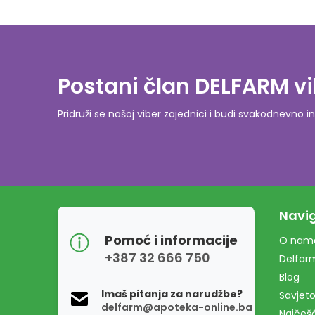
Postani član DELFARM vi
Pridruži se našoj viber zajednici i budi svakodnevn
Navig
Pomoć i informacije
O nam
+387 32 666 750
Delfar
Blog
Imaš pitanja za narudžbe?
Savjeto
delfarm@apoteka-online.ba
Najčešć