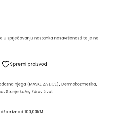
že u sprječavanju nastanka nesavršenosti te je ne
Spremi proizvod
 dodatna njega (MASKE ZA LICE)
,
Dermokozmetika
,
ca
,
Stanje kože
,
Zdrav život
džbe iznad 100,00KM