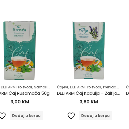
,
,
,
,
,
,
,
zvodi
drav život
Samoliječenje
Čajevi
Zdrav život
DELFARM Proizvodi
Žensko zdravlje
Prehlada i gripa
Čajevi
Zdrav život
DELFARM
usomača 50g
DELFARM Čaj Kadulja – Žalfija 50g
KM
3,80
KM
6
 u korpu
Dodaj u korpu
D