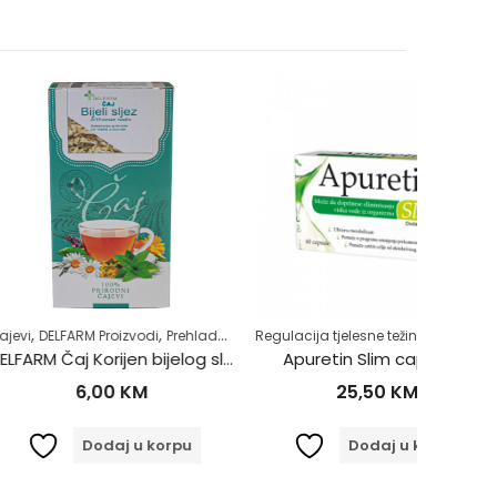
,
,
,
,
,
,
,
 Proizvodi
Zdravlje usne šupljine
Prehlada i gripa
Zubobolja
Regulacija tjelesne težine
Samoliječenje
Zdrav život
Zdrav život
Čajevi
DE
DELFARM Čaj Korijen bijelog sljeza 50g
Apuretin Slim caps a60
DELFAR
,00
KM
25,50
KM
odaj u korpu
Dodaj u korpu