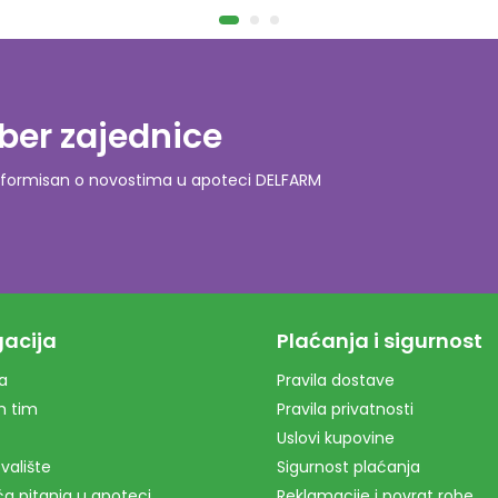
ber zajednice
o informisan o novostima u apoteci DELFARM
acija
Plaćanja i sigurnost
a
Pravila dostave
m tim
Pravila privatnosti
Uslovi kupovine
valište
Sigurnost plaćanja
a pitanja u apoteci
Reklamacije i povrat robe