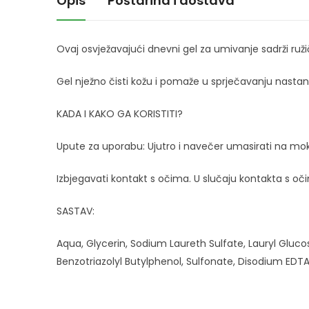
Opis
Poštarina i dostava
Ovaj osvježavajući dnevni gel za umivanje sadrži ružiča
Gel nježno čisti kožu i pomaže u sprječavanju nastan
KADA I KAKO GA KORISTITI?
Upute za uporabu: Ujutro i navečer umasirati na mokro
Izbjegavati kontakt s očima. U slučaju kontakta s očim
SASTAV:
Aqua, Glycerin, Sodium Laureth Sulfate, Lauryl Glucos
Benzotriazolyl Butylphenol, Sulfonate, Disodium EDTA