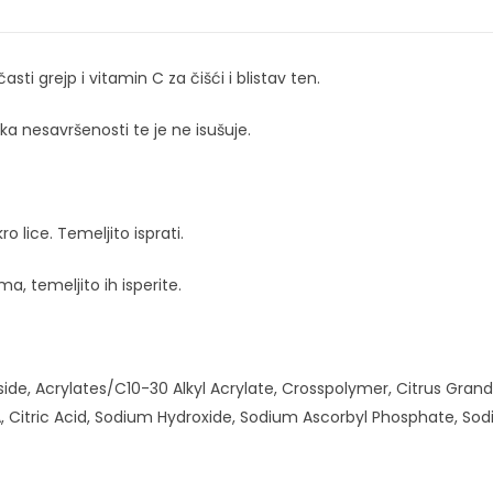
sti grejp i vitamin C za čišći i blistav ten.
ka nesavršenosti te je ne isušuje.
 lice. Temeljito isprati.
a, temeljito ih isperite.
ide, Acrylates/C10-30 Alkyl Acrylate, Crosspolymer, Citrus Grandi
, Citric Acid, Sodium Hydroxide, Sodium Ascorbyl Phosphate, Sod