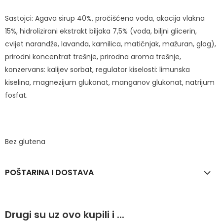
Sastojci: Agava sirup 40%, pročišćena voda, akacija vlakna
15%, hidrolizirani ekstrakt biljaka 7,5% (voda, biljni glicerin,
cvijet narandže, lavanda, kamilica, matičnjak, mažuran, glog),
prirodni koncentrat trešnje, prirodna aroma trešnje,
konzervans: kalijev sorbat, regulator kiselosti: limunska
kiselina, magnezijum glukonat, manganov glukonat, natrijum
fosfat.
Bez glutena
POŠTARINA I DOSTAVA
Drugi su uz ovo kupili i ...