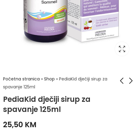
Početna stranica
»
Shop
»
PediaKid dječiji sirup za
spavanje 125ml
PediaKid dječiji sirup za
AVÉNE COUVRANCE
STEVIA ZERO CAL
Obojena krema 3.0
TABLETE, PRIRODNA
spavanje 125ml
– Suha koža 10g
ZAMJENA ZA ŠEĆER
42,90
16,50
KM
KM
A500
25,50
KM