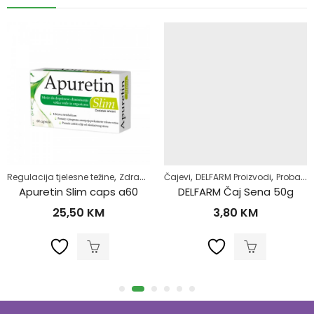
,
,
,
Regulacija tjelesne težine
Zdrav život
Čajevi
DELFARM Proizvodi
Probavni sistem
Apuretin Slim caps a60
DELFARM Čaj Sena 50g
25,50
KM
3,80
KM