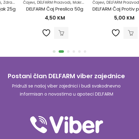
,
,
,
,
,
,
Čajevi
DELFARM Proizvodi
Mokraćni sistem
Čajevi
Samoliječenje
DELFARM Proizvodi
Zdrav život
Povišene masnoće u krvi
DELFARM Čaj Preslica 50g
DELFARM Čaj Protiv povišenih masnoća 50g
4,50
KM
5,00
KM
Postani član DELFARM viber zajednice
Pridruži se našoj viber zajednici i budi svakodnevno
informisan o novostima u apoteci DELFARM