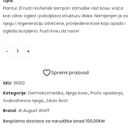
Opis:
Plantur 21 nutri-kofeinski šampon stimuliše rast kose, vraća
kosi zdrav izgled i poboljšava strukturu dlake. Namijenjen je za
njegu i regeneraciju oštećene, prorijeđene kose koja opada i
izgleda iscrpljeno. Pusti kosu da raste!
Spremi proizvod
SKU:
19062
Kategorije:
Dermokozmetika
,
Njega kose
,
Protiv opadanja
,
Svakodnevna njega
,
Zdrav život
Brand:
dr.August Wolff
Besplatna dostava za narudžbe iznad 100,00KM