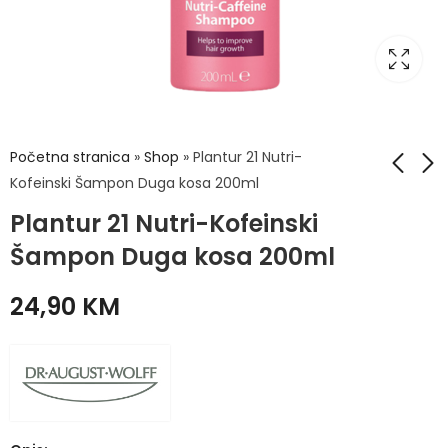
Početna stranica
»
Shop
»
Plantur 21 Nutri-
Kofeinski Šampon Duga kosa 200ml
Plantur 21 Nutri-Kofeinski
Oral B Pasta
Pharmaceris Puri-
Complete
Sebogel Gel za
Šampon Duga kosa 200ml
Protection 75ml
Dubinsko Čišćenje
4,20
30,90
KM
KM
Lica 190ml
24,90
KM