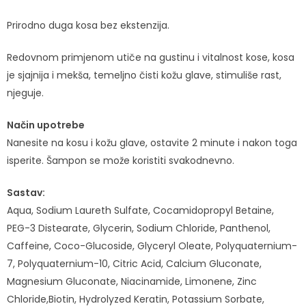
Prirodno duga kosa bez ekstenzija.
Redovnom primjenom utiče na gustinu i vitalnost kose, kosa
je sjajnija i mekša, temeljno čisti kožu glave, stimuliše rast,
njeguje.
Način upotrebe
Nanesite na kosu i kožu glave, ostavite 2 minute i nakon toga
isperite. Šampon se može koristiti svakodnevno.
Sastav:
Aqua, Sodium Laureth Sulfate, Cocamidopropyl Betaine,
PEG-3 Distearate, Glycerin, Sodium Chloride, Panthenol,
Caffeine, Coco-Glucoside, Glyceryl Oleate, Polyquaternium-
7, Polyquaternium-10, Citric Acid, Calcium Gluconate,
Magnesium Gluconate, Niacinamide, Limonene, Zinc
Chloride,Biotin, Hydrolyzed Keratin, Potassium Sorbate,