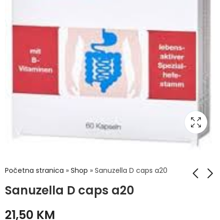
Početna stranica
»
Shop
»
Sanuzella D caps a20
Sanuzella D caps a20
Dermedic
Grubin 0733620
21,50
KM
Normacne
Papuča Merkur