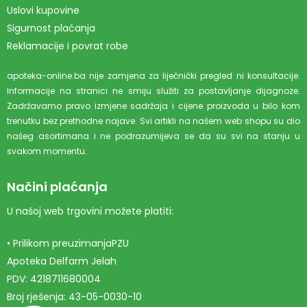
Uslovi kupovine
Sigurnost plaćanja
Reklamacije i povrat robe
apoteka-online.ba nije zamjena za liječnički pregled ni konsultacije.
Informacije na stranici ne smiju služiti za postavljanje dijagnoze.
Zadržavamo pravo izmjene sadržaja i cijene proizvoda u bilo kom
trenutku bez prethodne najave. Svi artikli na našem web shopu su dio
našeg asortimana i ne podrazumijeva se da su svi na stanju u
svakom momentu.
Načini plaćanja
U našoj web trgovini možete platiti:
• Prilikom preuzimanjaPZU
Apoteka Delfarm Jelah
PDV: 4218711680004
Broj rješenja: 43-05-0030-10