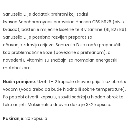
Sanuzella D je dodatak prehrani koji sadrži
kvasac Saccharomyces cerevisiae Hansen CBS 5926 (pivski
kvasac), bakterije mliječne kiseline te B vitamine (B1, B2 i B6).
Sanuzella D je posebno razvijen preparat za
očuvanje zdravlja crijeva. Sanuzella D se može preporučiti
kod problematične kože (povezane s prehranom), a
navedeni B vitamini su značajni za normalan energetski
metabolizam.
Način primjene:
Uzeti 1 – 2 kapsule dnevno prije ili uz obrok s
vodom (voda treba da bude hladna ili sobne temperature).
Po potrebi otvoriti kapsulu, staviti sadržaj u hladan obrok te
tako unijeti. Maksimalna dnevna doza je 3×2 kapsule.
Pakiranje:
20 kapsula