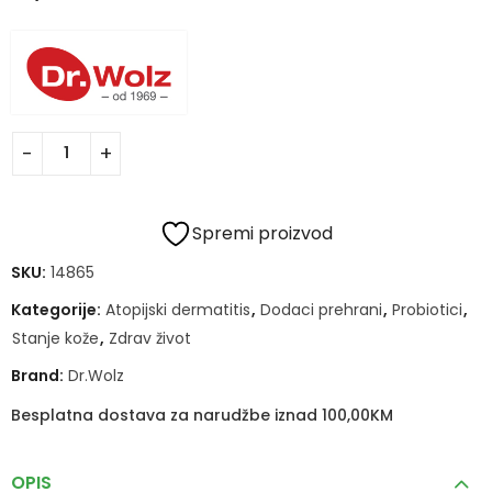
Antibakterijski Gel
Platforma br.38 -
29,90
83,50
KM
KM
200ml
Pink
Spremi proizvod
SKU:
14865
Kategorije:
Atopijski dermatitis
,
Dodaci prehrani
,
Probiotici
,
Stanje kože
,
Zdrav život
Brand:
Dr.Wolz
Besplatna dostava za narudžbe iznad 100,00KM
OPIS