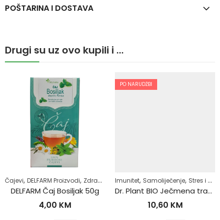
POŠTARINA I DOSTAVA
Drugi su uz ovo kupili i ...
PO NARUDŽBI
,
,
,
,
,
,
v život
Čajevi
Samoliječenje
DELFARM Proizvodi
Zdrav život
Zdrav život
Imunitet
Samoliječenje
Stres i nesanica
DELFARM Čaj Bosiljak 50g
Dr. Plant BIO Ječmena trava u prahu (Hordeum vulgare) 100g
4,00
KM
10,60
KM