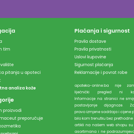
acija
Plaćanja i sigurnost
a
Pravila dostave
m tim
Pravila privatnosti
Uslovi kupovine
valište
Sigurnost plaćanja
a pitanja u apoteci
Reklamacije i povrat robe
t
apoteka-online.ba nije z
tna analiza kože
liječnički pregled ni kons
orije
Informacije na stranici ne smiju
postavljanje dijagnoze. Z
 proizvodi
pravo izmjene sadržaja i cijene 
rmaceut preporučuje
bilo kom trenutku bez prethodne 
artikli na našem web shopu su
kozmetika
asortimana i ne podrazumijev
 prehrani