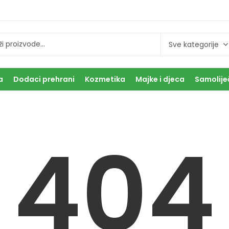
a
Dodaci prehrani
Kozmetika
Majke i djeca
Samolije
404