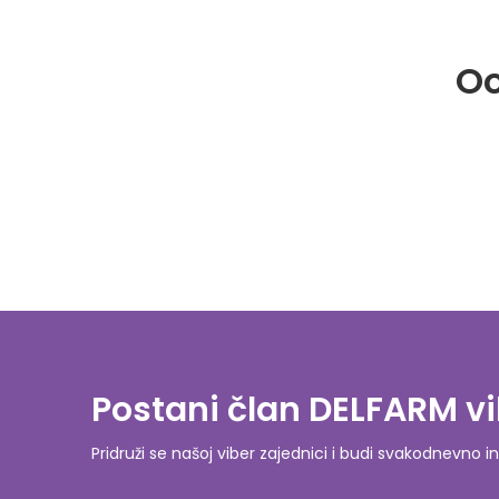
Oo
Postani član DELFARM vi
Pridruži se našoj viber zajednici i budi svakodnevn