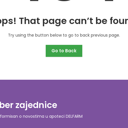
ps! That page can’t be fou
Try using the button below to go to back previous page.
Go to Back
ber zajednice
o informisan o novostima u apoteci DELFARM