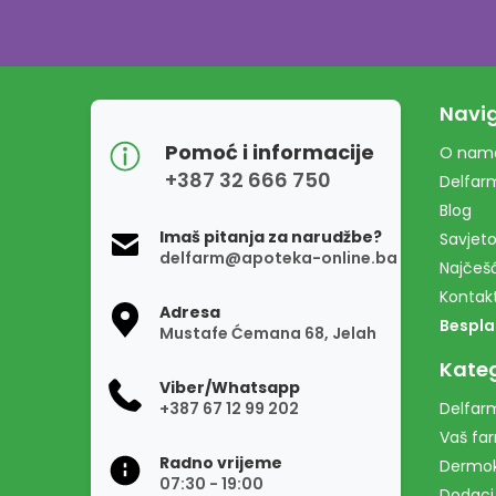
Navig
Pomoć i informacije
O nam
+387 32 666 750
Delfar
Blog
Imaš pitanja za narudžbe?
Savjeto
delfarm@apoteka-online.ba
Najčešć
Kontak
Adresa
Bespla
Mustafe Ćemana 68, Jelah
Kateg
Viber/Whatsapp
+387 67 12 99 202
Delfarm
Vaš fa
Radno vrijeme
Dermo
07:30 - 19:00
Dodaci