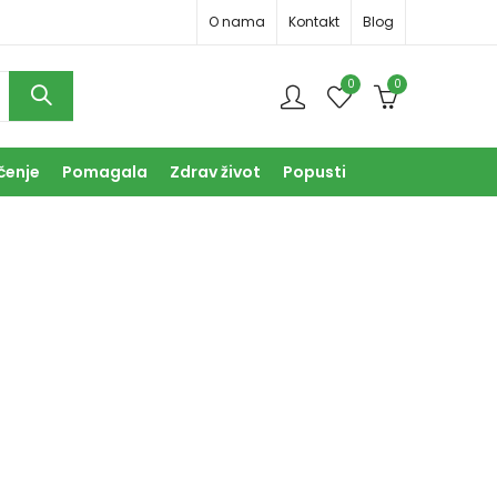
O nama
Kontakt
Blog
0
0
čenje
Pomagala
Zdrav život
Popusti