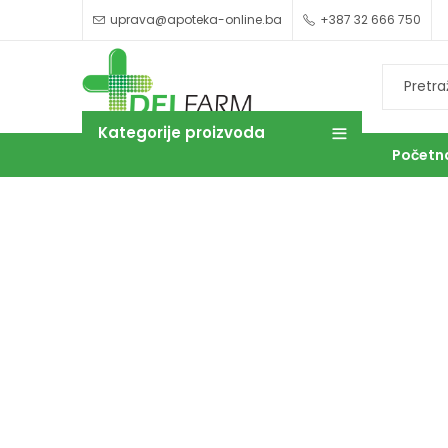
uprava@apoteka-online.ba
+387 32 666 750
Kategorije proizvoda
Početn
OUTLET