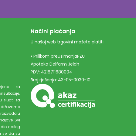
Načini plaćanja
U našoj web trgovini možete platiti:
• Prilikom preuzimanjaPZU
Apoteka Delfarm Jelah
PDV: 4218711680004
Broj rješenja: 43-05-0030-10
amjena za
ultacije.
 služiti za
adržavamo
proizvoda u
najave. Svi
 dio našeg
a se da su